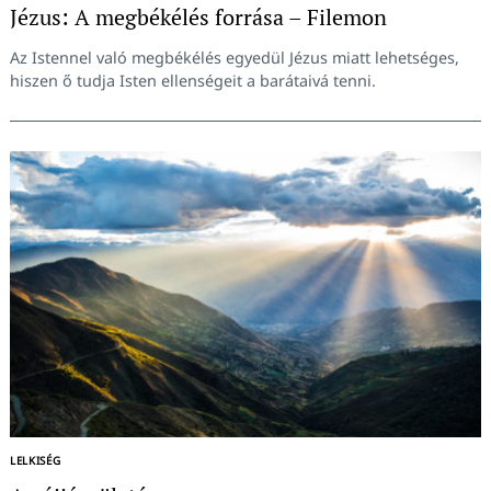
Jézus: A megbékélés forrása – Filemon
Az Istennel való megbékélés egyedül Jézus miatt lehetséges,
hiszen ő tudja Isten ellenségeit a barátaivá tenni.
LELKISÉG