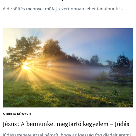
A dicsőítés mennyei műfaj, ezért onnan lehet tanulnunk is.
A BIBLIA KÖNYVEI
Jézus: A bennünket megtartó kegyelem – Júdás
Júdás üzenete azzal bátorít, hogy az igazság fog diadalt aratni.