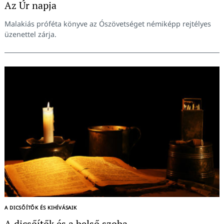
Az Úr napja
Malakiás próféta könyve az Ószövetséget némiképp rejtélyes
üzenettel zárja.
A DICSŐÍTŐK ÉS KIHÍVÁSAIK
A dicsőítők és a belső szoba