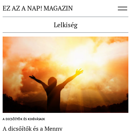
Skip
EZ AZ A NAP! MAGAZIN
to
content
Lelkiség
A DICSŐÍTŐK ÉS KIHÍVÁSAIK
A dicsőítők és a Menny