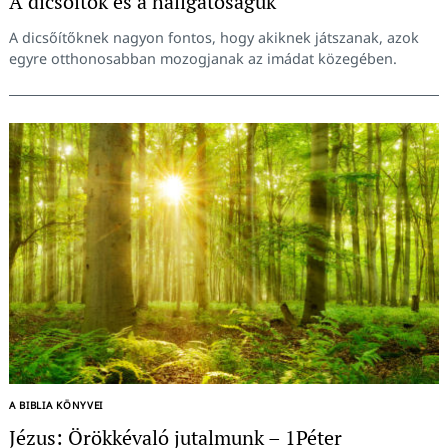
A dicsőítők és a hallgatóságuk
A dicsőítőknek nagyon fontos, hogy akiknek játszanak, azok
egyre otthonosabban mozogjanak az imádat közegében.
A BIBLIA KÖNYVEI
Jézus: Örökkévaló jutalmunk – 1Péter