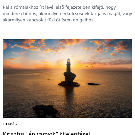
Pál a rómaiakhoz írt levél első fejezeteiben kifejti, hogy
mindenki bűnös, akármilyen erkölcsösnek tartja is magát, vagy
akármilyen kapcsolat fűzi őt Isten dolgaihoz.
LELKISÉG
Krisztus „én vagyok” kijelentései