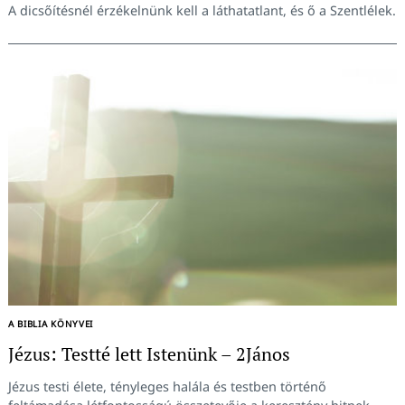
A dicsőítésnél érzékelnünk kell a láthatatlant, és ő a Szentlélek.
A BIBLIA KÖNYVEI
Jézus: Testté lett Istenünk – 2János
Jézus testi élete, tényleges halála és testben történő