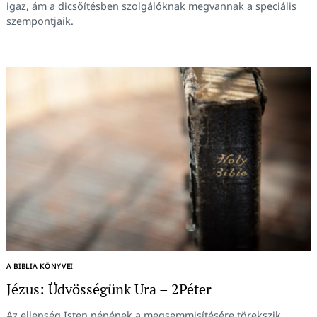
igaz, ám a dicsőítésben szolgálóknak megvannak a speciális
szempontjaik.
A BIBLIA KÖNYVEI
Jézus: Üdvösségünk Ura – 2Péter
Az ellenség Isten népének a megsemmisítésére törekszik.