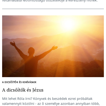
feltámadása létfontosságú összetevője a keresztény hitnek.
A DICSŐÍTŐK ÉS KIHÍVÁSAIK
A dicsőítők és Jézus
Mit lehet Róla írni? Könyvek és beszédek ezrei próbáltak
valamennyit közölni - az ő személye azonban annyiban több,