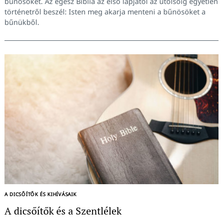
bűnösöket. Az egész Biblia az első lapjától az utolsóig egyetlen
történetről beszél: Isten meg akarja menteni a bűnösöket a
bűnükből.
A DICSŐÍTŐK ÉS KIHÍVÁSAIK
A dicsőítők és a Szentlélek