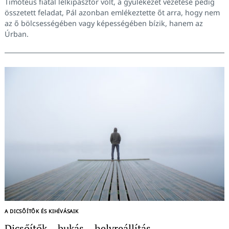
Timóteus fiatal lelkipásztor volt, a gyülekezet vezetése pedig
összetett feladat, Pál azonban emlékeztette őt arra, hogy nem
az ő bölcsességében vagy képességében bízik, hanem az
Úrban.
A DICSŐÍTŐK ÉS KIHÍVÁSAIK
Dicsőítők – bukás – helyreállítás