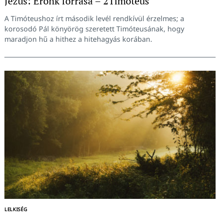
Jézus: Erőnk forrása – 2Timóteus
A Timóteushoz írt második levél rendkívül érzelmes; a
korosodó Pál könyörög szeretett Timóteusának, hogy
maradjon hű a hithez a hitehagyás korában.
LELKISÉG