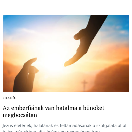
LELKISÉG
Az emberfiának van hatalma a bűnöket
megbocsátani
Jézus életének, halálának és feltámadásának a szolgálata által
teljes mértékben, dicsőségesen meggyógyultunk.