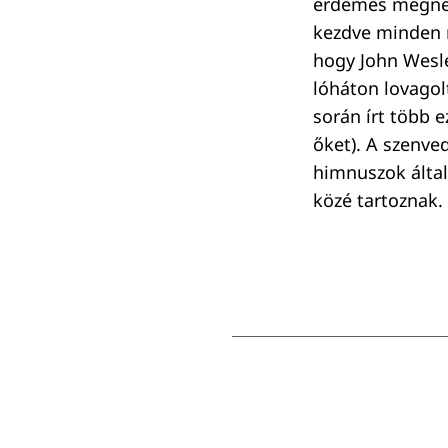
érdemes megnézn
kezdve minden n
hogy John Wesl
lóháton lovagol
során írt több 
őket). A szenve
himnuszok által
közé tartoznak.