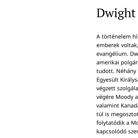
Dwight
Keresés:
A történelem hí
emberek voltak,
evangélium. Dwi
amerikai polgár
tudott. Néhány
Egyesült Király
végzett szolgála
végére Moody a
valamint Kanadá
túl is megoszto
folytatódik a Mo
kapcsolódó szer