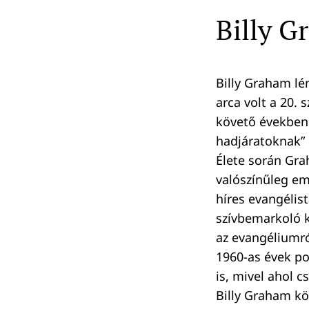
Billy 
Billy Graham lé
arca volt a 20.
követő években 
hadjáratoknak” 
Élete során Gra
valószínűleg em
híres evangéli
szívbemarkoló k
az evangéliumról
1960-as évek p
is, mivel ahol c
Billy Graham köz