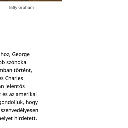
Billy Graham
ához, George
ebb szónoka
omban történt,
és Charles
n jelentős
 és az amerikai
 gondoljuk, hogy
i szenvedélyesen
lyet hirdetett.