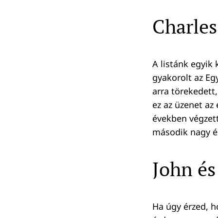
Charles
A listánk egyik
gyakorolt az Eg
arra törekedett,
ez az üzenet az 
években végzett
második nagy é
John és
Ha úgy érzed, h