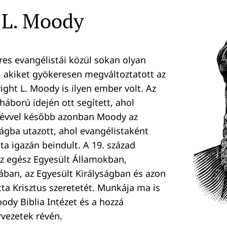
 L. Moody
res evangélistái közül sokan olyan
 akiket gyökeresen megváltoztatott az
ght L. Moody is ilyen ember volt. Az
háború idején ott segített, ahol
 évvel később azonban Moody az
ságba utazott, ahol evangélistaként
ta igazán beindult. A 19. század
z egész Egyesült Államokban,
ban, az Egyesült Királyságban és azon
tta Krisztus szeretetét. Munkája ma is
ody Biblia Intézet és a hozzá
vezetek révén.