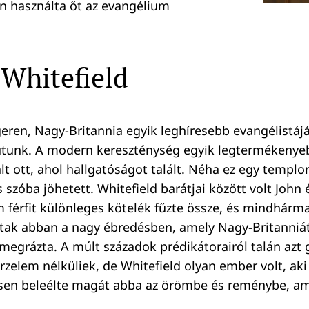
 használta őt az evangélium
Whitefield
eren, Nagy-Britannia egyik leghíresebb evangélistáj
jutunk. A modern kereszténység egyik legtermékeny
lt ott, ahol hallgatóságot talált. Néha ez egy templ
is szóba jöhetett. Whitefield barátjai között volt John 
 férfit különleges kötelék fűzte össze, és mindhárma
ttak abban a nagy ébredésben, amely Nagy-Britanniát
megrázta. A múlt századok prédikátorairól talán azt
zelem nélküliek, de Whitefield olyan ember volt, ak
jesen beleélte magát abba az örömbe és reménybe, ame