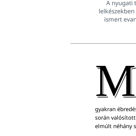
A nyugati 
lelkészekben
ismert evang
M
gyakran ébredés
során valósítot
elmúlt néhány s