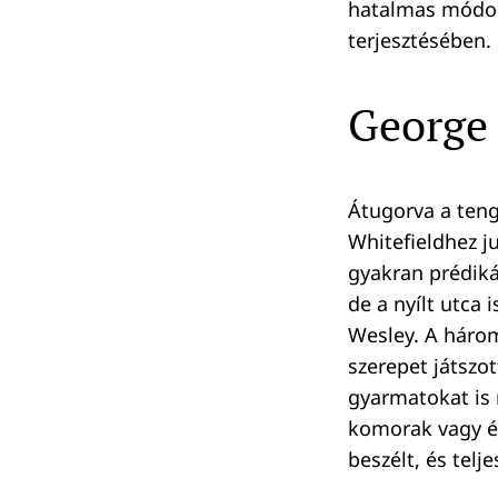
hatalmas módon
terjesztésében.
George 
Átugorva a teng
Whitefieldhez 
gyakran prédiká
de a nyílt utca 
Wesley. A három
szerepet játszo
gyarmatokat is 
komorak vagy ér
beszélt, és tel