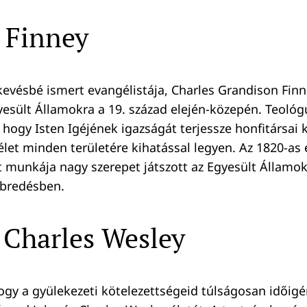
 Finney
 kevésbé ismert evangélistája, Charles Grandison Fin
yesült Államokra a 19. század elején-közepén. Teoló
 hogy Isten Igéjének igazságát terjessze honfitársai 
élet minden területére kihatással legyen. Az 1820-as 
 munkája nagy szerepet játszott az Egyesült Államo
bredésben.
 Charles Wesley
ogy a gyülekezeti kötelezettségeid túlságosan időig