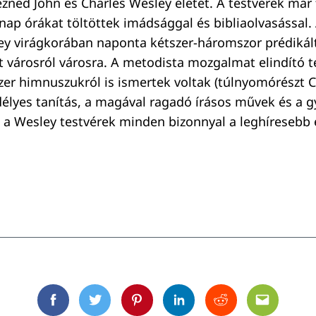
ed John és Charles Wesley életét. A testvérek már f
ap órákat töltöttek imádsággal és bibliaolvasással.
ey virágkorában naponta kétszer-háromszor prédikál
t városról városra. A metodista mozgalmat elindító t
ezer himnuszukról is ismertek voltak (túlnyomórészt C
délyes tanítás, a magával ragadó írásos művek és a 
 a Wesley testvérek minden bizonnyal a leghíresebb 
Facebook
Twitter
Pinterest
Linkedin
Reddit
Email