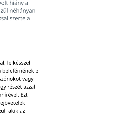
olt hiány a
özül néhányan
ssal szerte a
l, lelkésszel
 beleférnének e
 szónokot vagy
gy részét azzal
hírével. Ezt
ejövetelek
l, akik az