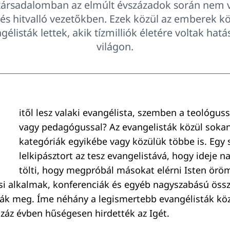
társadalomban az elmúlt évszázadok során nem v
 és hitvalló vezetőkben. Ezek közül az emberek k
élisták lettek, akik tízmilliók életére voltak hatá
világon.
itől lesz valaki evangélista, szemben a teológussa
vagy pedagógussal? Az evangelisták közül sokan
kategóriák egyikébe vagy közülük többe is. Egy
lelkipásztort az tesz evangelistává, hogy ideje na
tölti, hogy megpróbál másokat elérni Isten öröm
i alkalmak, konferenciák és egyéb nagyszabású össz
ták meg. Íme néhány a legismertebb evangélisták közü
záz évben hűségesen hirdették az Igét.