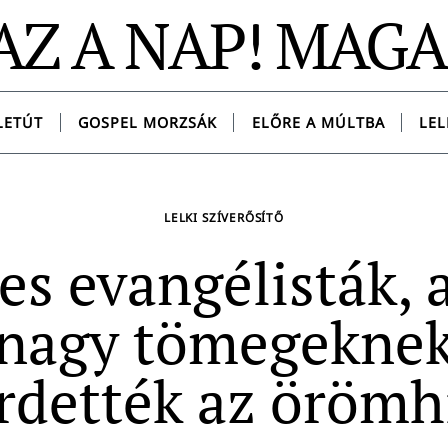
AZ A NAP! MAG
LETÚT
GOSPEL MORZSÁK
ELŐRE A MÚLTBA
LEL
LELKI SZÍVERŐSÍTŐ
es evangélisták, 
nagy tömegekne
rdették az örömh