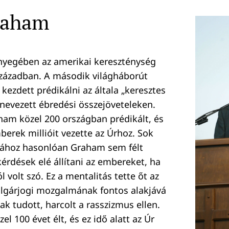
Graham
nyegében az amerikai kereszténység
 században. A második világháborút
kezdett prédikálni az általa „keresztes
nevezett ébredési összejöveteleken.
ham közel 200 országban prédikált, és
berek millióit vezette az Úrhoz. Sok
stához hasonlóan Graham sem félt
érdések elé állítani az embereket, ha
 volt szó. Ez a mentalitás tette őt az
olgárjogi mozgalmának fontos alakjává
sak tudott, harcolt a rasszizmus ellen.
el 100 évet élt, és ez idő alatt az Úr