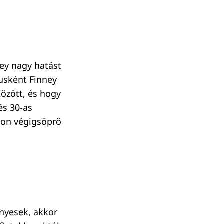
ney nagy hatást
gusként Finney
között, és hogy
és 30-as
kon végigsöprő
ényesek, akkor