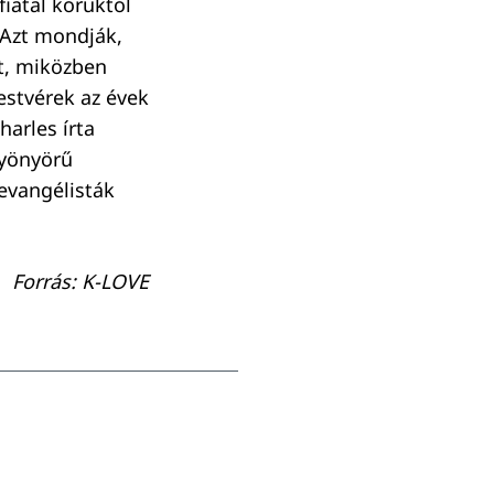
iatal koruktól
 Azt mondják,
t, miközben
estvérek az évek
harles írta
gyönyörű
evangélisták
Forrás: K-LOVE