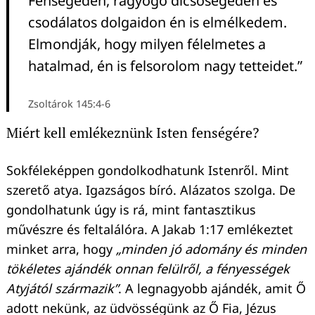
Fenségeden, ragyogó dicsőségeden és
csodálatos dolgaidon én is elmélkedem.
Elmondják, hogy milyen félelmetes a
hatalmad, én is felsorolom nagy tetteidet.”
Zsoltárok 145:4-6
Miért kell emlékeznünk Isten fenségére?
Sokféleképpen gondolkodhatunk Istenről. Mint
szerető atya. Igazságos bíró. Alázatos szolga. De
gondolhatunk úgy is rá, mint fantasztikus
művészre és feltalálóra. A Jakab 1:17 emlékeztet
minket arra, hogy
„minden jó adomány és minden
tökéletes ajándék onnan felülről, a fényességek
Atyjától származik”
. A legnagyobb ajándék, amit Ő
adott nekünk, az üdvösségünk az Ő Fia, Jézus