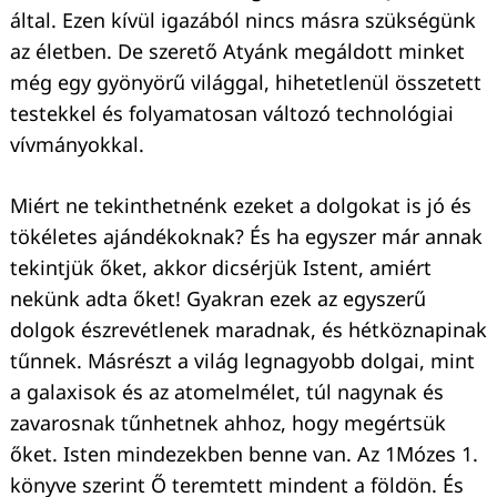
által. Ezen kívül igazából nincs másra szükségünk
az életben. De szerető Atyánk megáldott minket
még egy gyönyörű világgal, hihetetlenül összetett
testekkel és folyamatosan változó technológiai
vívmányokkal.
Miért ne tekinthetnénk ezeket a dolgokat is jó és
tökéletes ajándékoknak? És ha egyszer már annak
tekintjük őket, akkor dicsérjük Istent, amiért
nekünk adta őket! Gyakran ezek az egyszerű
dolgok észrevétlenek maradnak, és hétköznapinak
tűnnek. Másrészt a világ legnagyobb dolgai, mint
a galaxisok és az atomelmélet, túl nagynak és
zavarosnak tűnhetnek ahhoz, hogy megértsük
őket. Isten mindezekben benne van. Az 1Mózes 1.
könyve szerint Ő teremtett mindent a földön. És