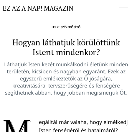
Skip
EZ AZ A NAP! MAGAZIN
to
content
LELKI SZÍVERŐSÍTŐ
Hogyan láthatjuk körülöttünk
Istent mindenkor?
Láthatjuk Isten kezét munkálkodni életünk minden
területén, kicsiben és nagyban egyaránt. Ezek az
egyszerű emlékeztetők az Ő jóságára,
kreativitására, tervszerűségére és fenségére
segíthetnek abban, hogy jobban megismerjük Őt.
M
egálltál már valaha, hogy elmélkedj
Isten fenségéről és hatalmáról?