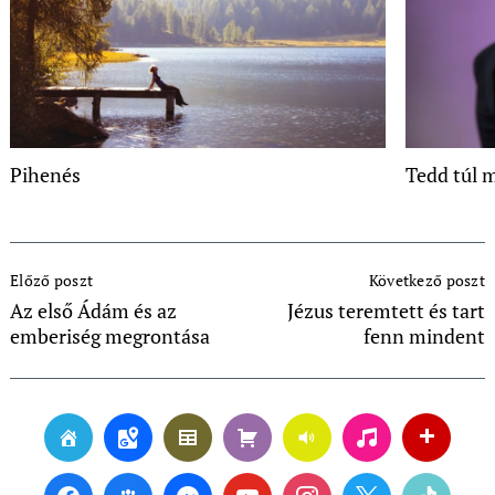
Pihenés
Tedd túl 
Post
Előző poszt
Következő poszt
Navigation
Az első Ádám és az
Jézus teremtett és tart
emberiség megrontása
fenn mindent