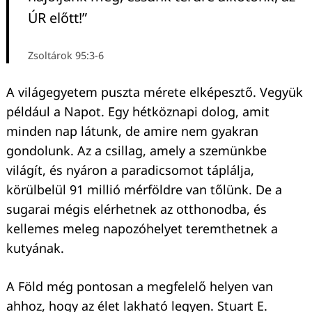
ÚR előtt!”
Zsoltárok 95:3-6
A világegyetem puszta mérete elképesztő. Vegyük
például a Napot. Egy hétköznapi dolog, amit
minden nap látunk, de amire nem gyakran
gondolunk. Az a csillag, amely a szemünkbe
Keresés:
világít, és nyáron a paradicsomot táplálja,
körülbelül 91 millió mérföldre van tőlünk. De a
sugarai mégis elérhetnek az otthonodba, és
kellemes meleg napozóhelyet teremthetnek a
kutyának.
A Föld még pontosan a megfelelő helyen van
ahhoz, hogy az élet lakható legyen. Stuart E.