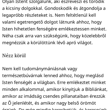
Olyan Istent szolgálunk, aki észreveszi és törődik
a kicsiny dolgokkal. Gondoskodik és átgondolja a
legapróbb részleteket is. Nem feltétlenül kell
valami egetrengető dolgot látnunk ahhoz, hogy
Isten hihetetlen fenségére emlékeztessen minket.
Néha csak arra van szükségünk, hogy közelebbről
megnézzük a körülöttünk lévő apró világot.
Nézz körül
Nem kell tudománymániásnak vagy
természetbúvárnak lenned ahhoz, hogy meglásd
Isten fenségét a világban. Erre emlékeztet minket
minden alkalommal, amikor kinyitjuk a Bibliánkat,
amikor az imádság csendes pillanataiban érezzük
az Ő jelenlétét, és amikor nagy belső örömöt
érzünk. De még mindig kereshetjük, és keresnünk