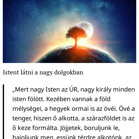
Istent látni a nagy dolgokban
„Mert nagy Isten az ÚR, nagy király minden
isten fölött. Kezében vannak a föld
mélységei, a hegyek ormai is az övéi. Övé a
tenger, hiszen ő alkotta, a szárazföldet is az
ő keze formálta. Jöjjetek, boruljunk le,
hajoljunk meg, essünk térdre alkotónk, az