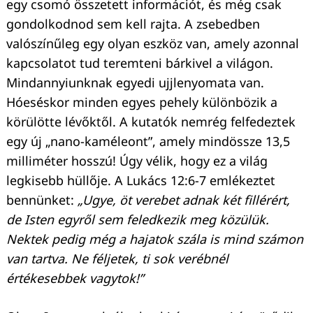
egy csomó összetett információt, és még csak
gondolkodnod sem kell rajta. A zsebedben
valószínűleg egy olyan eszköz van, amely azonnal
kapcsolatot tud teremteni bárkivel a világon.
Mindannyiunknak egyedi ujjlenyomata van.
Hóeséskor minden egyes pehely különbözik a
körülötte lévőktől. A kutatók nemrég felfedeztek
egy új „nano-kaméleont”, amely mindössze 13,5
milliméter hosszú! Úgy vélik, hogy ez a világ
legkisebb hüllője. A Lukács 12:6-7 emlékeztet
bennünket:
„Ugye, öt verebet adnak két fillérért,
de Isten egyről sem feledkezik meg közülük.
Nektek pedig még a hajatok szála is mind számon
van tartva. Ne féljetek, ti sok verébnél
értékesebbek vagytok!”