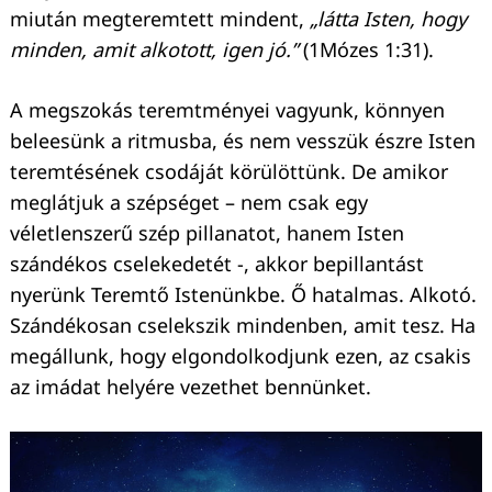
miután megteremtett mindent,
„látta Isten, hogy
minden, amit alkotott, igen jó.”
(1Mózes 1:31).
A megszokás teremtményei vagyunk, könnyen
beleesünk a ritmusba, és nem vesszük észre Isten
teremtésének csodáját körülöttünk. De amikor
meglátjuk a szépséget – nem csak egy
véletlenszerű szép pillanatot, hanem Isten
szándékos cselekedetét -, akkor bepillantást
nyerünk Teremtő Istenünkbe. Ő hatalmas. Alkotó.
Szándékosan cselekszik mindenben, amit tesz. Ha
megállunk, hogy elgondolkodjunk ezen, az csakis
az imádat helyére vezethet bennünket.