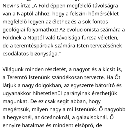
Nevins írta: „A Föld éppen megfelelő távolságra
van a Naptól ahhoz, hogy a felszíni hőmérséklet
megfelelő legyen az élethez és a sok fontos
geológiai folyamathoz! Az evolucionista számára a
Földnek a Naptól való távolsága furcsa véletlen,
de a teremtéspártiak számára Isten tervezésének
csodálatos bizonysága.”
Világunk minden részletét, a nagyot és a kicsit is,
a Teremtő Istenünk szándékosan tervezte. Ha Őt
látjuk a nagy dolgokban, az egyszerre bátorító és
ugyanakkor hihetetlenül parányinak érezhetjük
magunkat. De ez csak segít abban, hogy
megértsük, milyen nagy a mi Istenünk. Ő nagyobb
a hegyeknél, az óceánoknál, a galaxisoknál. Ő
ennyire hatalmas és mindent elsöprő, de