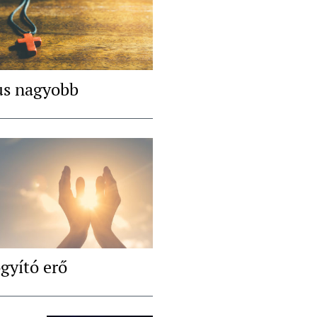
us nagyobb
gyító erő