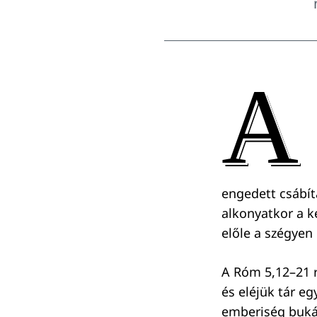
A
engedett csábít
alkonyatkor a k
előle a szégyen
A Róm 5,12–21 r
és eléjük tár eg
emberiség bukás