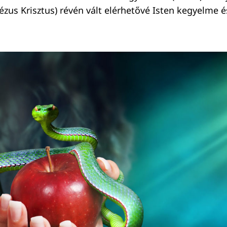
ézus Krisztus) révén vált elérhetővé Isten kegyelme é