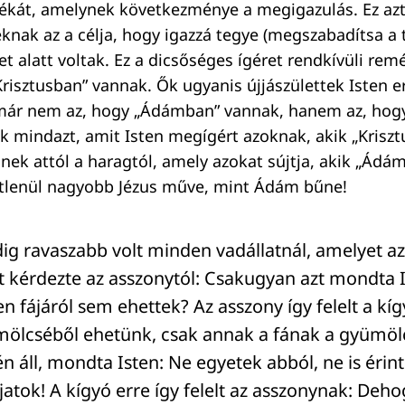
kát, amelynek következménye a megigazulás. Ez azt 
nak az a célja, hogy igazzá tegye (megszabadítsa a te
let alatt voltak. Ez a dicsőséges ígéret rendkívüli re
risztusban” vannak. Ők ugyanis újjászülettek Isten ere
már nem az, hogy „Ádámban” vannak, hanem az, hogy
ik mindazt, amit Isten megígért azoknak, akik „Krisz
k attól a haragtól, amely azokat sújtja, akik „Ádá
tlenül nagyobb Jézus műve, mint Ádám bűne!
ig ravaszabb volt minden vadállatnál, amelyet az
zt kérdezte az asszonytól: Csakugyan azt mondta 
en fájáról sem ehettek? Az asszony így felelt a kí
mölcséből ehetünk, csak annak a fának a gyümölc
n áll, mondta Isten: Ne egyetek abból, ne is érin
atok! A kígyó erre így felelt az asszonynak: Deho