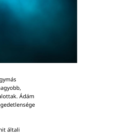
egymás
 nagyobb,
halottak. Ádám
engedetlensége
it általi