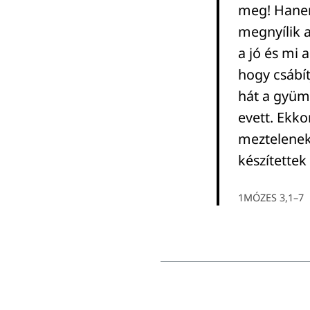
meg! Hanem
megnyílik a
a jó és mi a
hogy csábít
hát a gyümöl
evett. Ekko
meztelenek.
készítette
1MÓZES 3,1–7