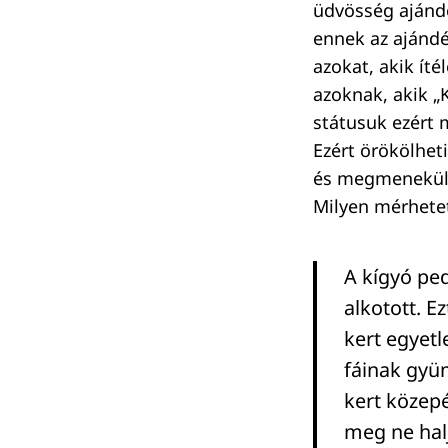
üdvösség ajándé
ennek az ajándék
azokat, akik íté
azoknak, akik „K
státusuk ezért 
Ezért örökölhet
és megmenekülne
Milyen mérhete
A kígyó ped
alkotott. E
kert egyetl
fáinak gyü
kert közepé
meg ne halj