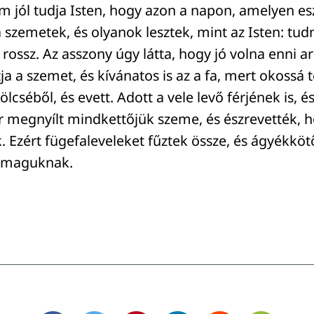
 jól tudja Isten, hogy azon a napon, amelyen esz
 szemetek, és olyanok lesztek, mint az Isten: tudn
 rossz. Az asszony úgy látta, hogy jó volna enni arr
ja a szemet, és kívánatos is az a fa, mert okossá t
cséből, és evett. Adott a vele levő férjének is, és
r megnyílt mindkettőjük szeme, és észrevették, 
 Ezért fügefaleveleket fűztek össze, és ágyékköt
k maguknak.