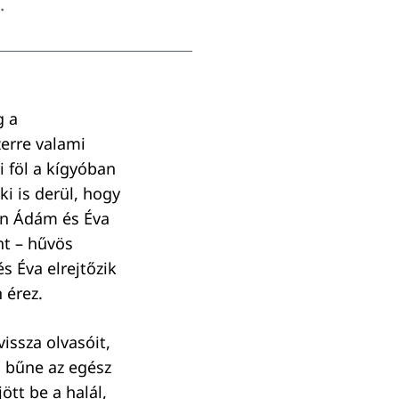
.
g a
erre valami
 föl a kígyóban
ki is derül, hogy
án Ádám és Éva
nt – hűvös
s Éva elrejtőzik
 érez.
issza olvasóit,
m bűne az egész
tt be a halál,