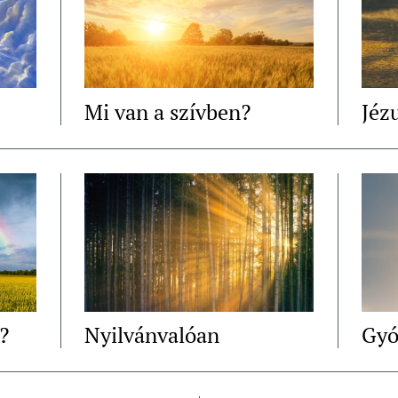
Mi van a szívben?
Jéz
?
Nyilvánvalóan
Gyó