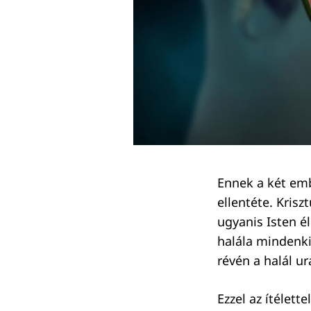
Ennek a két em
ellentéte. Kris
ugyanis Isten é
Keresés:
halála mindenki
révén a halál ura
Ezzel az ítélett