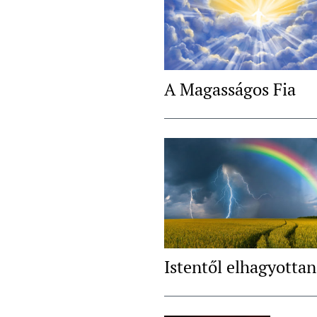
A Magasságos Fia
Istentől elhagyottan
Post