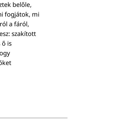
tek belőle,
i fogjátok, mi
ól a fáról,
esz: szakított
 ő is
hogy
őket