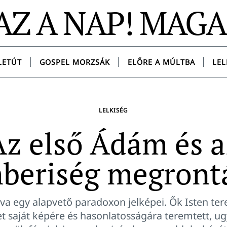
AZ A NAP! MAG
LETÚT
GOSPEL MORZSÁK
ELŐRE A MÚLTBA
LEL
LELKISÉG
Az első Ádám és a
beriség megront
va egy alapvető paradoxon jelképei. Ők Isten te
et saját képére és hasonlatosságára teremtett, u