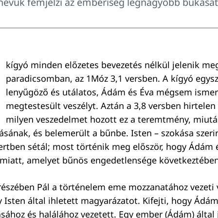
nevük fémjelzi az emberiség legnagyobb bukását
kígyó minden előzetes bevezetés nélkül jelenik me
paradicsomban, az 1Móz 3,1 versben. A kígyó egysz
lenyűgöző és utálatos, Ádám és Éva mégsem ismeri
megtestesült veszélyt. Aztán a 3,8 versben hirtelen 
milyen veszedelmet hozott ez a teremtmény, miut
ásának, és belemerült a bűnbe. Isten – szokása szeri
ertben sétál; most történik meg először, hogy Ádám é
 miatt, amelyet bűnös engedetlensége következtében
észében Pál a történelem eme mozzanatához vezeti v
y Isten által ihletett magyarázatot. Kifejti, hogy Ádá
ához és halálához vezetett. Egy ember (Ádám) által jö