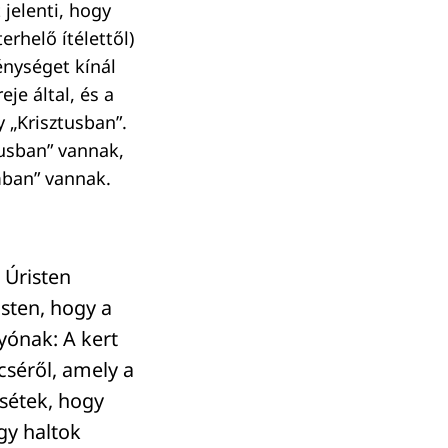
jelenti, hogy
rhelő ítélettől)
ménységet kínál
je által, és a
 „Krisztusban”.
tusban” vannak,
mban” vannak.
 Úristen
Isten, hogy a
gyónak: A kert
séről, amely a
tsétek, hogy
gy haltok