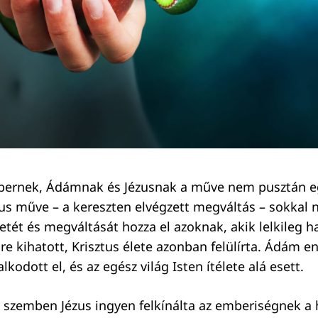
bernek, Ádámnak és Jézusnak a műve nem pusztán 
ztus műve – a kereszten elvégzett megváltás – sokkal
letét és megváltását hozza el azoknak, akik lelkileg 
re kihatott, Krisztus élete azonban felülírta. Ádám 
lkodott el, és az egész világ Isten ítélete alá esett.
el szemben Jézus ingyen felkínálta az emberiségnek a h