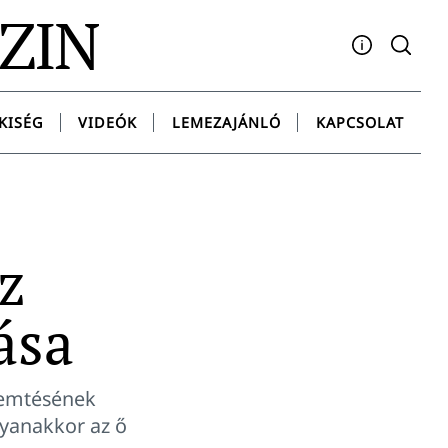
AZIN
Facebook
YouTube
Instagram
Twitter
Spotify
Messenge
KISÉG
VIDEÓK
LEMEZAJÁNLÓ
KAPCSOLAT
z
ása
remtésének
gyanakkor az ő