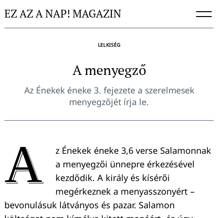
Skip
EZ AZ A NAP! MAGAZIN
to
content
LELKISÉG
A menyegző
Az Énekek éneke 3. fejezete a szerelmesek
menyegzőjét írja le.
A
z Énekek éneke 3,6 verse Salamonnak
a menyegzői ünnepre érkezésével
kezdődik. A király és kísérői
megérkeznek a menyasszonyért –
bevonulásuk látványos és pazar. Salamon