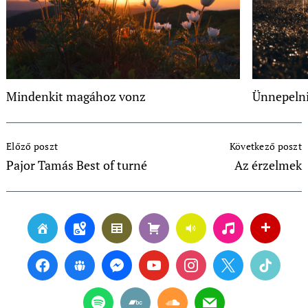
Mindenkit magához vonz
Ünnepelni
Post
Előző poszt
Következő poszt
Navigation
Pajor Tamás Best of turné
Az érzelmek