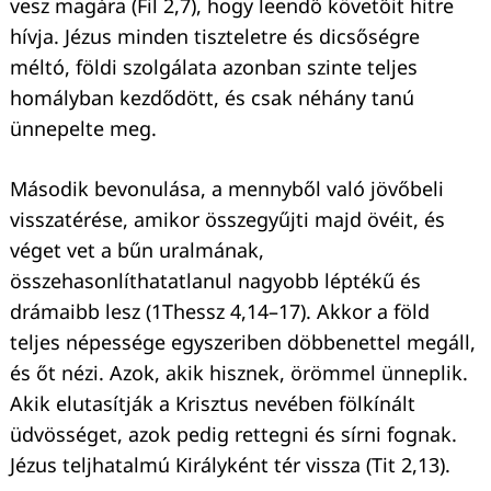
vesz magára (Fil 2,7), hogy leendő követőit hitre
hívja. Jézus minden tiszteletre és dicsőségre
méltó, földi szolgálata azonban szinte teljes
homályban kezdődött, és csak néhány tanú
ünnepelte meg.
Második bevonulása, a mennyből való jövőbeli
visszatérése, amikor összegyűjti majd övéit, és
Keresés:
véget vet a bűn uralmának,
összehasonlíthatatlanul nagyobb léptékű és
drámaibb lesz (1Thessz 4,14–17). Akkor a föld
teljes népessége egyszeriben döbbenettel megáll,
és őt nézi. Azok, akik hisznek, örömmel ünneplik.
Akik elutasítják a Krisztus nevében fölkínált
üdvösséget, azok pedig rettegni és sírni fognak.
Jézus teljhatalmú Királyként tér vissza (Tit 2,13).