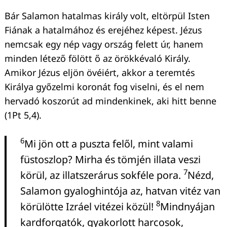
Bár Salamon hatalmas király volt, eltörpül Isten
Fiának a hatalmához és erejéhez képest. Jézus
nemcsak egy nép vagy ország felett úr, hanem
minden létező fölött ő az örökkévaló Király.
Amikor Jézus eljön övéiért, akkor a teremtés
Királya győzelmi koronát fog viselni, és el nem
hervadó koszorút ad mindenkinek, aki hitt benne
(1Pt 5,4).
6
Mi jön ott a puszta felől, mint valami
füstoszlop? Mirha és tömjén illata veszi
7
körül, az illatszerárus sokféle pora.
Nézd,
Salamon gyaloghintója az, hatvan vitéz van
8
körülötte Izráel vitézei közül!
Mindnyájan
kardforgatók, gyakorlott harcosok,