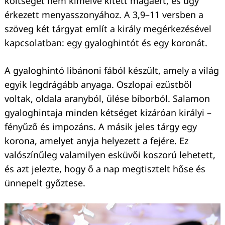
költséget nem kímélve kitett magáért, és úgy
érkezett menyasszonyához. A 3,9–11 versben a
szöveg két tárgyat említ a király megérkezésével
kapcsolatban: egy gyaloghintót és egy koronát.
A gyaloghintó libánoni fából készült, amely a világ
egyik legdrágább anyaga. Oszlopai ezüstből
voltak, oldala aranyból, ülése bíborból. Salamon
gyaloghintaja minden kétséget kizáróan királyi –
fényűző és impozáns. A másik jeles tárgy egy
korona, amelyet anyja helyezett a fejére. Ez
valószínűleg valamilyen esküvői koszorú lehetett,
és azt jelezte, hogy ő a nap megtisztelt hőse és
ünnepelt győztese.