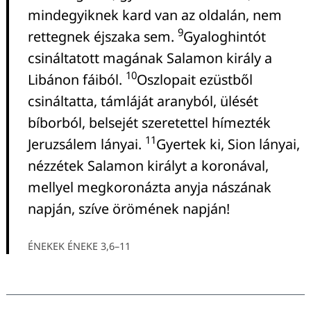
mindegyiknek kard van az oldalán, nem
9
rettegnek éjszaka sem.
Gyaloghintót
csináltatott magának Salamon király a
10
Libánon fáiból.
Oszlopait ezüstből
csináltatta, támláját aranyból, ülését
bíborból, belsejét szeretettel hímezték
11
Jeruzsálem lányai.
Gyertek ki, Sion lányai,
nézzétek Salamon királyt a koronával,
mellyel megkoronázta anyja nászának
napján, szíve örömének napján!
ÉNEKEK ÉNEKE 3,6–11