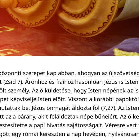
özponti szerepet kap abban, ahogyan az újszövetségi
t (Zsid 7). Áronhoz és fiaihoz hasonlóan Jézus is Isten
lölt személy. Az ő küldetése, hogy Isten népének az is
pet képviselje Isten előtt. Viszont a korábbi papoktól
utattak be, Jézus önmagát áldozta föl (7,27). Az Isten 
ett az a bárány, akit feláldoztak népe bűneiért. Az ő k
tesítette a papi hivatás sajátosságait. Véresre vert 
gött egy római kereszten a nap hevében, nyilvánosa