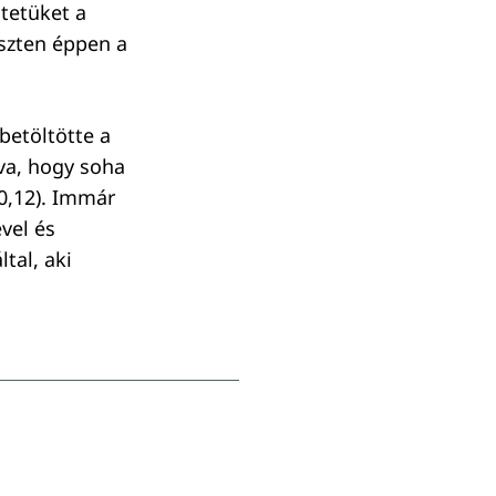
ntetüket a
eszten éppen a
betöltötte a
dva, hogy soha
0,12). Immár
vel és
tal, aki