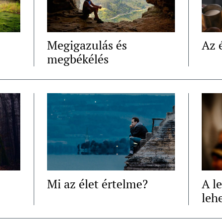
Megigazulás és
Az 
megbékélés
Mi az élet értelme?
A le
leh