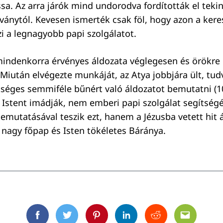
sa. Az arra járók mind undorodva fordították el teki
átványtól. Kevesen ismerték csak föl, hogy azon a ker
i a legnagyobb papi szolgálatot.
mindenkorra érvényes áldozata véglegesen és örökre 
. Miután elvégezte munkáját, az Atya jobbjára ült, tu
séges semmiféle bűnért való áldozatot bemutatni (1
k Istent imádják, nem emberi papi szolgálat segítségé
emutatásával teszik ezt, hanem a Jézusba vetett hit ál
a nagy főpap és Isten tökéletes Báránya.
Facebook
Twitter
Pinterest
Linkedin
Reddit
Email