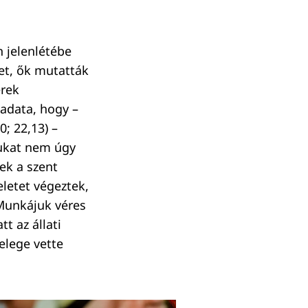
n jelenlétébe
tet, ők mutatták
erek
ladata, hogy –
; 22,13) –
tukat nem úgy
ek a szent
eletet végeztek,
 Munkájuk véres
t az állati
elege vette