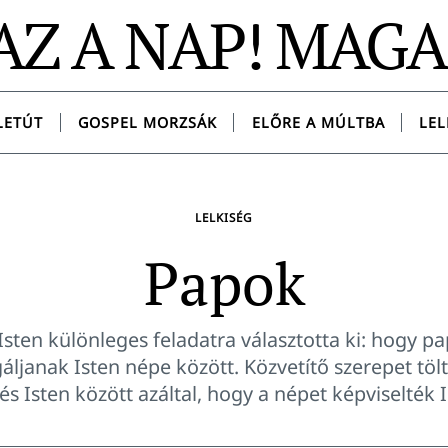
AZ A NAP! MAG
LETÚT
GOSPEL MORZSÁK
ELŐRE A MÚLTBA
LEL
LELKISÉG
Papok
t Isten különleges feladatra választotta ki: hogy p
gáljanak Isten népe között. Közvetítő szerepet töl
s Isten között azáltal, hogy a népet képviselték Is