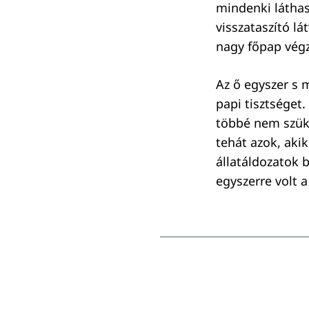
mindenki láthas
visszataszító l
nagy főpap végz
Az ő egyszer s 
papi tisztséget
többé nem szük
tehát azok, aki
állatáldozatok b
egyszerre volt 