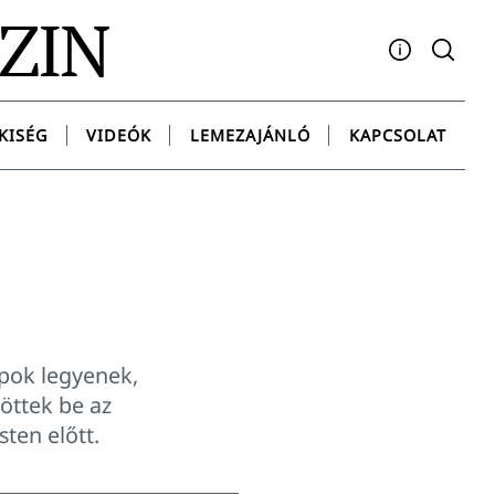
AZIN
Facebook
YouTube
Instagram
Twitter
Spotify
Messenge
KISÉG
VIDEÓK
LEMEZAJÁNLÓ
KAPCSOLAT
apok legyenek,
töttek be az
ten előtt.