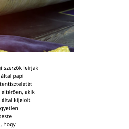
 szerzők leírják
 által papi
tentiszteletét
 eltérően, akik
által kijelölt
egyetlen
teste
n, hogy