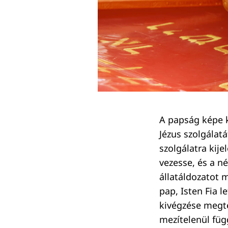
Keresés:
A papság képe k
Jézus szolgálatá
szolgálatra kije
vezesse, és a né
állatáldozatot m
pap, Isten Fia l
kivégzése megtes
mezítelenül füg