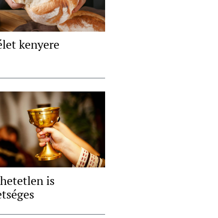
élet kenyere
hetetlen is
etséges