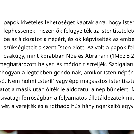
papok kivételes lehetőséget kaptak arra, hogy Iste
léphessenek, hiszen ők felügyelték az istentisztele
be az áldozatot a népért, és ők képviselték az emb
szükségleteit a szent Isten előtt. Az volt a papok fe
csakúgy, mint korábban Nóé és Ábrahám (1Móz 8,20
a meghatározott helyen és módon tiszteljék. Szolgála
, ahogyan a legtöbben gondolnák, amikor Isten népén
szó. Nem holmi „steril” vagy épp magasztos istentiszt
atot a másik után ölték le áldozatul a nép bűneiért.
A sivatagi forróságban a folyamatos állatáldozatok miat
vér, a verejték és a rothadó hús hányingerkeltő egyv