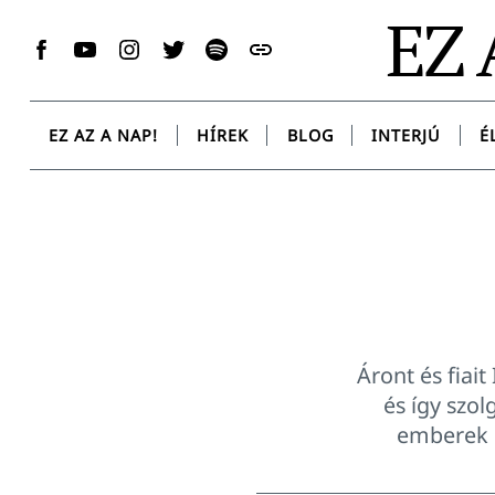
Skip
EZ 
to
Facebook
YouTube
Instagram
Twitter
Spotify
Messenger
content
EZ AZ A NAP!
HÍREK
BLOG
INTERJÚ
É
Áront és fiai
és így szol
emberek é