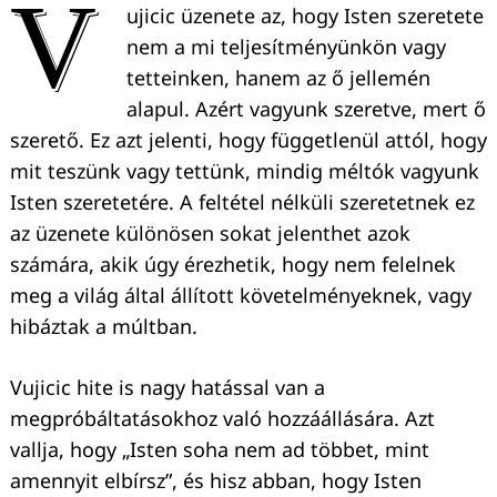
V
ujicic üzenete az, hogy Isten szeretete
nem a mi teljesítményünkön vagy
tetteinken, hanem az ő jellemén
alapul. Azért vagyunk szeretve, mert ő
szerető. Ez azt jelenti, hogy függetlenül attól, hogy
mit teszünk vagy tettünk, mindig méltók vagyunk
Isten szeretetére. A feltétel nélküli szeretetnek ez
az üzenete különösen sokat jelenthet azok
számára, akik úgy érezhetik, hogy nem felelnek
meg a világ által állított követelményeknek, vagy
hibáztak a múltban.
Vujicic hite is nagy hatással van a
megpróbáltatásokhoz való hozzáállására. Azt
vallja, hogy „Isten soha nem ad többet, mint
amennyit elbírsz”, és hisz abban, hogy Isten