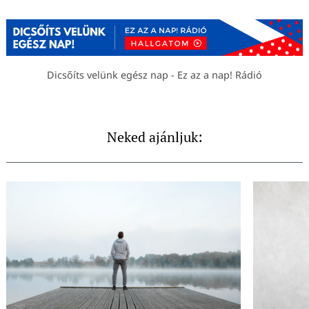
Dicsőíts velünk egész nap - Ez az a nap! Rádió
Neked ajánljuk: