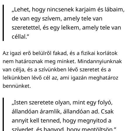
„Lehet, hogy nincsenek karjaim és lábaim,
de van egy szívem, amely tele van
szeretettel, és egy lelkem, amely tele van
Keresés:
céllal.”
Az igazi erő belülről fakad, és a fizikai korlátok
nem határoznak meg minket. Mindannyiunknak
van célja, és a szívünkben lévő szeretet és a
lelkünkben lévő cél az, ami igazán meghatároz
bennünket.
„Isten szeretete olyan, mint egy folyó,
állandóan áramlik, állandóan ad. Csak
annyit kell tenned, hogy megnyitod a
szívedet, és hagyod, hogy megtöltsön.”