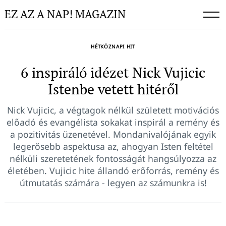
Skip
EZ AZ A NAP! MAGAZIN
to
content
HÉTKÖZNAPI HIT
6 inspiráló idézet Nick Vujicic
Istenbe vetett hitéről
Nick Vujicic, a végtagok nélkül született motivációs
előadó és evangélista sokakat inspirál a remény és
a pozitivitás üzenetével. Mondanivalójának egyik
legerősebb aspektusa az, ahogyan Isten feltétel
nélküli szeretetének fontosságát hangsúlyozza az
életében. Vujicic hite állandó erőforrás, remény és
útmutatás számára - legyen az számunkra is!