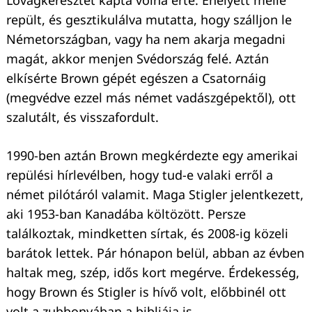
Lovagkeresztet kapta volna érte. Ehelyett mellé
repült, és gesztikulálva mutatta, hogy szálljon le
Németországban, vagy ha nem akarja megadni
magát, akkor menjen Svédország felé. Aztán
elkísérte Brown gépét egészen a Csatornáig
(megvédve ezzel más német vadászgépektől), ott
szalutált, és visszafordult.
1990-ben aztán Brown megkérdezte egy amerikai
repülési hírlevélben, hogy tud-e valaki erről a
német pilótáról valamit. Maga Stigler jelentkezett,
aki 1953-ban Kanadába költözött. Persze
találkoztak, mindketten sírtak, és 2008-ig közeli
barátok lettek. Pár hónapon belül, abban az évben
haltak meg, szép, idős kort megérve. Érdekesség,
hogy Brown és Stigler is hívő volt, előbbinél ott
volt a zubbonyában a bibliája is.