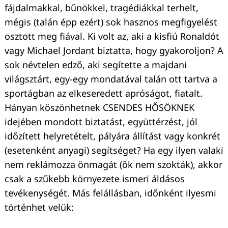
fájdalmakkal, bűnökkel, tragédiákkal terhelt,
mégis (talán épp ezért) sok hasznos megfigyelést
osztott meg fiával. Ki volt az, aki a kisfiú Ronaldót
vagy Michael Jordant biztatta, hogy gyakoroljon? A
sok névtelen edző, aki segítette a majdani
világsztárt, egy-egy mondatával talán ott tartva a
sportágban az elkeseredett apróságot, fiatalt.
Hányan köszönhetnek CSENDES HŐSÖKNEK
idejében mondott biztatást, együttérzést, jól
időzített helyretételt, pályára állítást vagy konkrét
(esetenként anyagi) segítséget? Ha egy ilyen valaki
nem reklámozza önmagát (ők nem szokták), akkor
csak a szűkebb környezete ismeri áldásos
tevékenységét. Más felállásban, időnként ilyesmi
történhet velük: