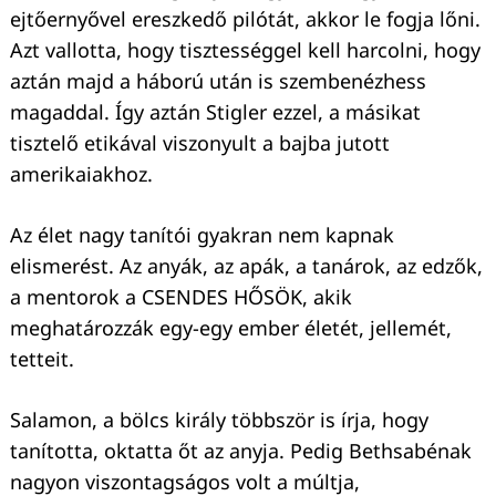
ejtőernyővel ereszkedő pilótát, akkor le fogja lőni.
Azt vallotta, hogy tisztességgel kell harcolni, hogy
aztán majd a háború után is szembenézhess
magaddal. Így aztán Stigler ezzel, a másikat
tisztelő etikával viszonyult a bajba jutott
Keresés:
amerikaiakhoz.
Az élet nagy tanítói gyakran nem kapnak
elismerést. Az anyák, az apák, a tanárok, az edzők,
a mentorok a CSENDES HŐSÖK, akik
meghatározzák egy-egy ember életét, jellemét,
tetteit.
Salamon, a bölcs király többször is írja, hogy
tanította, oktatta őt az anyja. Pedig Bethsabénak
nagyon viszontagságos volt a múltja,