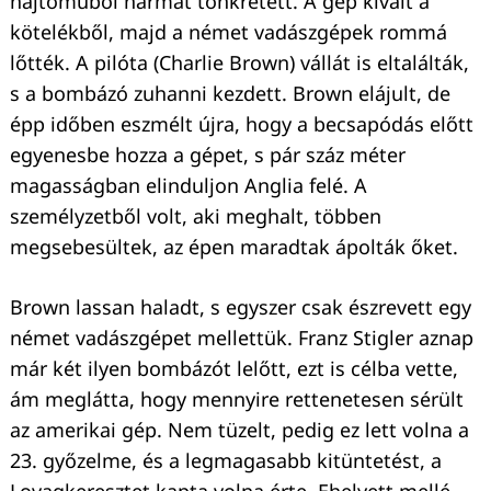
hajtóműből hármat tönkretett. A gép kivált a
kötelékből, majd a német vadászgépek rommá
lőtték. A pilóta (Charlie Brown) vállát is eltalálták,
s a bombázó zuhanni kezdett. Brown elájult, de
épp időben eszmélt újra, hogy a becsapódás előtt
egyenesbe hozza a gépet, s pár száz méter
magasságban elinduljon Anglia felé. A
személyzetből volt, aki meghalt, többen
megsebesültek, az épen maradtak ápolták őket.
Brown lassan haladt, s egyszer csak észrevett egy
német vadászgépet mellettük. Franz Stigler aznap
már két ilyen bombázót lelőtt, ezt is célba vette,
ám meglátta, hogy mennyire rettenetesen sérült
az amerikai gép. Nem tüzelt, pedig ez lett volna a
23. győzelme, és a legmagasabb kitüntetést, a