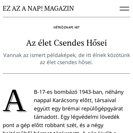
Skip
EZ AZ A NAP! MAGAZIN
to
content
HÉTKÖZNAPI HIT
Az élet Csendes Hősei
Vannak az ismert példaképek, de itt élnek közötünk
az élet csendes hősei.
A
B-17-es bombázó 1943-ban, néhány
nappal Karácsony előtt, társaival
együtt egy brémai repülőgépgyárat
támadott. Egy légvédelmi lövedék
pont a gép előtt robbant szét, és a négy