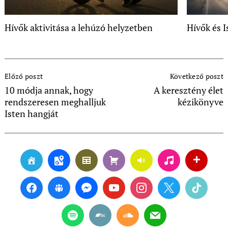
Hívők aktivitása a lehúzó helyzetben
Hívők és I
Post
Előző poszt
Következő poszt
Navigation
10 módja annak, hogy
A keresztény élet
rendszeresen meghalljuk
kézikönyve
Isten hangját