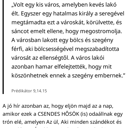
„Volt egy kis város, amelyben kevés lakó
élt. Egyszer egy hatalmas király a seregével
megtámadta ezt a városkát, körülvette, és
sáncot emelt ellene, hogy megostromolja.
A városban lakott egy bölcs és szegény
férfi, aki bölcsességével megszabadította
városát az ellenségtől. A város lakói
azonban hamar elfelejtették, hogy mit
köszönhetnek ennek a szegény embernek.”
Prédikátor 9,14.15
A jó hír azonban az, hogy eljön majd az a nap,
amikor ezek a CSENDES HŐSÖK (is) odaállnak egy
trón elé, amelyen Az ül, Aki minden szándékot és