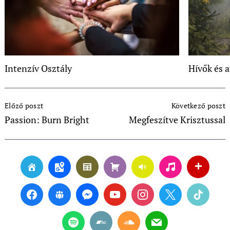
Intenzív Osztály
Hívők és 
Post
Előző poszt
Következő poszt
Navigation
Passion: Burn Bright
Megfeszítve Krisztussal