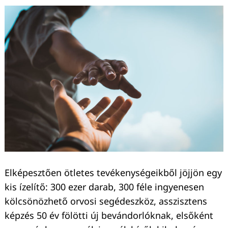
Keresés:
Elképesztően ötletes tevékenységeikből jöjjön egy
kis ízelítő: 300 ezer darab, 300 féle ingyenesen
kölcsönözhető orvosi segédeszköz, asszisztens
képzés 50 év fölötti új bevándorlóknak, elsőként