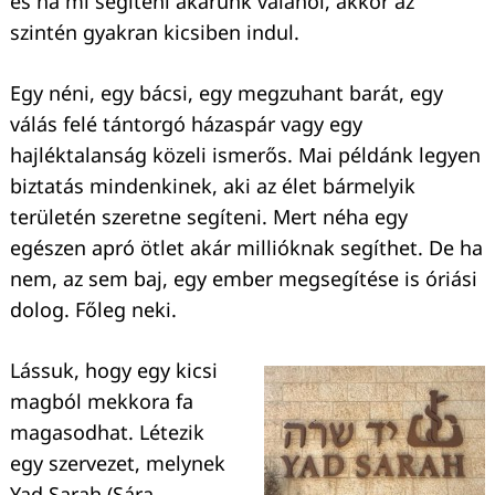
és ha mi segíteni akarunk valahol, akkor az
szintén gyakran kicsiben indul.
Egy néni, egy bácsi, egy megzuhant barát, egy
válás felé tántorgó házaspár vagy egy
hajléktalanság közeli ismerős. Mai példánk legyen
biztatás mindenkinek, aki az élet bármelyik
területén szeretne segíteni. Mert néha egy
egészen apró ötlet akár millióknak segíthet. De ha
nem, az sem baj, egy ember megsegítése is óriási
dolog. Főleg neki.
Lássuk, hogy egy kicsi
magból mekkora fa
magasodhat. Létezik
egy szervezet, melynek
Yad Sarah (Sára