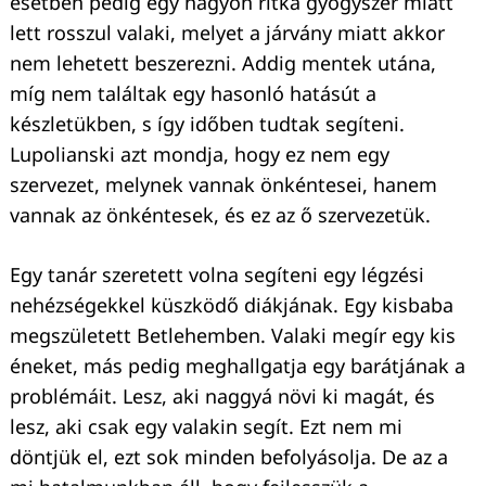
esetben pedig egy nagyon ritka gyógyszer miatt
lett rosszul valaki, melyet a járvány miatt akkor
nem lehetett beszerezni. Addig mentek utána,
míg nem találtak egy hasonló hatásút a
készletükben, s így időben tudtak segíteni.
Lupolianski azt mondja, hogy ez nem egy
szervezet, melynek vannak önkéntesei, hanem
vannak az önkéntesek, és ez az ő szervezetük.
Egy tanár szeretett volna segíteni egy légzési
nehézségekkel küszködő diákjának. Egy kisbaba
megszületett Betlehemben. Valaki megír egy kis
éneket, más pedig meghallgatja egy barátjának a
problémáit. Lesz, aki naggyá növi ki magát, és
lesz, aki csak egy valakin segít. Ezt nem mi
döntjük el, ezt sok minden befolyásolja. De az a