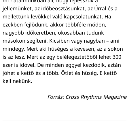
mi hatalmunkban áll, hogy fejlesszük a
jellemünket, az időbeosztásunkat, az Úrral és a
mellettünk levőkkel való kapcsolatunkat. Ha
ezekben fejlődünk, akkor többféle módon,
nagyobb időkeretben, okosabban tudunk
másokon segíteni. Kicsiben vagy nagyban – ami
mindegy. Mert aki hűséges a kevesen, az a sokon
is az lesz. Mert az egy belélegeztetőből lehet 300
ezer is idővel. De minden eggyel kezdődik, aztán
jöhet a kettő és a több. Ötlet és hűség. E kettő
kell nekünk.
Forrás: Cross Rhythms Magazine