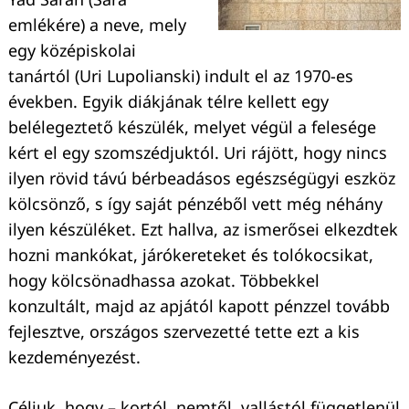
emlékére) a neve, mely
egy középiskolai
tanártól (Uri Lupolianski) indult el az 1970-es
években. Egyik diákjának télre kellett egy
belélegeztető készülék, melyet végül a felesége
kért el egy szomszédjuktól. Uri rájött, hogy nincs
ilyen rövid távú bérbeadásos egészségügyi eszköz
kölcsönző, s így saját pénzéből vett még néhány
ilyen készüléket. Ezt hallva, az ismerősei elkezdtek
hozni mankókat, járókereteket és tolókocsikat,
hogy kölcsönadhassa azokat. Többekkel
konzultált, majd az apjától kapott pénzzel tovább
fejlesztve, országos szervezetté tette ezt a kis
kezdeményezést.
Céljuk, hogy – kortól, nemtől, vallástól függetlenül