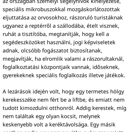
az országban személyi segélyhívők kihelyezése,
speciális mikrobuszokkal mozgáskorlátozottak
eljuttatása az orvosokhoz, rászoruló turistáknak
ugyanez a reptérről a szállodába, ételt visznek,
ruhát a tisztítóba, megtanítják, hogy kell a
segédeszközöket használni, jogi képviseletek
adnak, olcsóbb fogászatot biztosítanak,
megjavítják, ha elromlik valami a rászorultaknál,
foglalkoztatási központjaik vannak, időseknek,
gyerekeknek speciális foglalkozás illetve játékok.
A lezárások idején volt, hogy egy termetes hölgy
kerekesszéke nem fért be a liftbe, és emiatt nem
tudott kimozdulni otthonról. Addig kerestek, míg
nem találtak egy olyan kocsit, melynek
keskenyebb volt a keréktávolsága. Egy másik