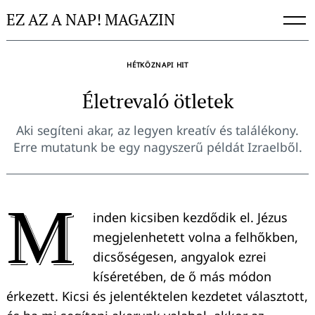
Skip
EZ AZ A NAP! MAGAZIN
to
content
HÉTKÖZNAPI HIT
Életrevaló ötletek
Aki segíteni akar, az legyen kreatív és találékony.
Erre mutatunk be egy nagyszerű példát Izraelből.
M
inden kicsiben kezdődik el. Jézus
megjelenhetett volna a felhőkben,
dicsőségesen, angyalok ezrei
kíséretében, de ő más módon
érkezett. Kicsi és jelentéktelen kezdetet választott,