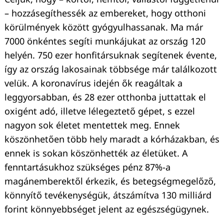
– hozzásegíthessék az embereket, hogy otthoni
körülmények között gyógyulhassanak. Ma már
7000 önkéntes segíti munkájukat az ország 120
helyén. 750 ezer honfitársuknak segítenek évente,
így az ország lakosainak többsége már találkozott
velük. A koronavírus idején ők reagáltak a
leggyorsabban, és 28 ezer otthonba juttattak el
oxigént adó, illetve lélegeztető gépet, s ezzel
nagyon sok életet mentettek meg. Ennek
köszönhetően több hely maradt a kórházakban, és
ennek is sokan köszönhették az életüket. A
fenntartásukhoz szükséges pénz 87%-a
magánemberektől érkezik, és betegségmegelőző,
könnyítő tevékenységük, átszámítva 130 milliárd
forint könnyebbséget jelent az egészségügynek.