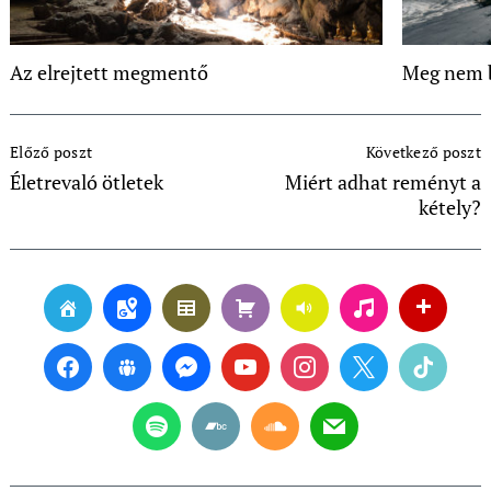
Az elrejtett megmentő
Meg nem 
Post
Előző poszt
Következő poszt
Navigation
Életrevaló ötletek
Miért adhat reményt a
kétely?