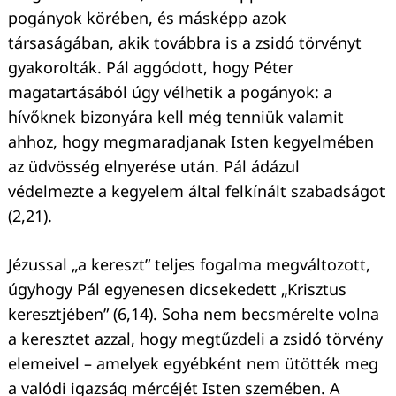
pogányok körében, és másképp azok
társaságában, akik továbbra is a zsidó törvényt
gyakorolták. Pál aggódott, hogy Péter
magatartásából úgy vélhetik a pogányok: a
hívőknek bizonyára kell még tenniük valamit
ahhoz, hogy megmaradjanak Isten kegyelmében
az üdvösség elnyerése után. Pál ádázul
védelmezte a kegyelem által felkínált szabadságot
(2,21).
Jézussal „a kereszt” teljes fogalma megváltozott,
Keresés:
úgyhogy Pál egyenesen dicsekedett „Krisztus
keresztjében” (6,14). Soha nem becsmérelte volna
a keresztet azzal, hogy megtűzdeli a zsidó törvény
elemeivel – amelyek egyébként nem ütötték meg
a valódi igazság mércéjét Isten szemében. A