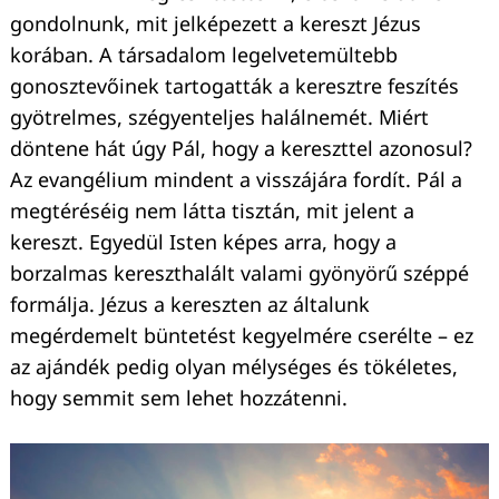
gondolnunk, mit jelképezett a kereszt Jézus
korában. A társadalom legelvetemültebb
gonosztevőinek tartogatták a keresztre feszítés
gyötrelmes, szégyenteljes halálnemét. Miért
döntene hát úgy Pál, hogy a kereszttel azonosul?
Az evangélium mindent a visszájára fordít. Pál a
megtéréséig nem látta tisztán, mit jelent a
kereszt. Egyedül Isten képes arra, hogy a
borzalmas kereszthalált valami gyönyörű széppé
formálja. Jézus a kereszten az általunk
megérdemelt büntetést kegyelmére cserélte – ez
az ajándék pedig olyan mélységes és tökéletes,
hogy semmit sem lehet hozzátenni.