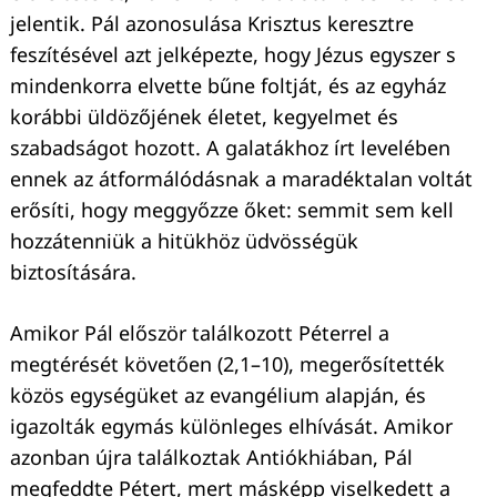
jelentik. Pál azonosulása Krisztus keresztre
feszítésével azt jelképezte, hogy Jézus egyszer s
mindenkorra elvette bűne foltját, és az egyház
korábbi üldözőjének életet, kegyelmet és
szabadságot hozott. A galatákhoz írt levelében
ennek az átformálódásnak a maradéktalan voltát
erősíti, hogy meggyőzze őket: semmit sem kell
hozzátenniük a hitükhöz üdvösségük
biztosítására.
Amikor Pál először találkozott Péterrel a
megtérését követően (2,1–10), megerősítették
közös egységüket az evangélium alapján, és
igazolták egymás különleges elhívását. Amikor
azonban újra találkoztak Antiókhiában, Pál
megfeddte Pétert, mert másképp viselkedett a