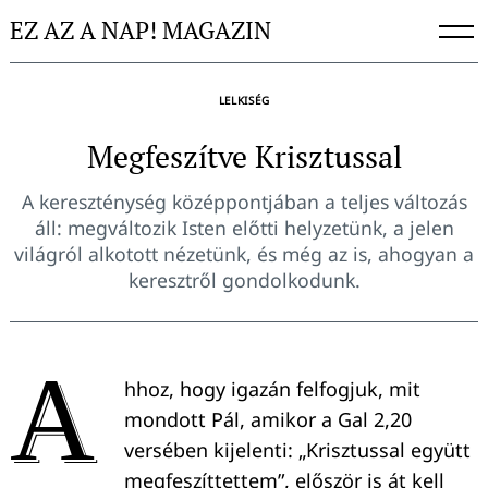
Skip
EZ AZ A NAP! MAGAZIN
to
content
LELKISÉG
Megfeszítve Krisztussal
A kereszténység középpontjában a teljes változás
áll: megváltozik Isten előtti helyzetünk, a jelen
világról alkotott nézetünk, és még az is, ahogyan a
keresztről gondolkodunk.
A
hhoz, hogy igazán felfogjuk, mit
mondott Pál, amikor a Gal 2,20
versében kijelenti: „Krisztussal együtt
megfeszíttettem”, először is át kell