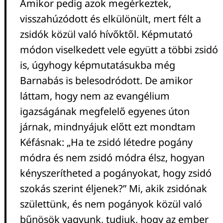
Amikor pedig azok megérkeztek,
visszahúzódott és elkülönült, mert félt a
zsidók közül való hívőktől. Képmutató
módon viselkedett vele együtt a többi zsidó
is, úgyhogy képmutatásukba még
Barnabás is belesodródott. De amikor
láttam, hogy nem az evangélium
igazságának megfelelő egyenes úton
járnak, mindnyájuk előtt ezt mondtam
Kéfásnak: „Ha te zsidó létedre pogány
módra és nem zsidó módra élsz, hogyan
kényszerítheted a pogányokat, hogy zsidó
szokás szerint éljenek?” Mi, akik zsidónak
születtünk, és nem pogányok közül való
bűnösök vagyunk, tudjuk, hogy az ember