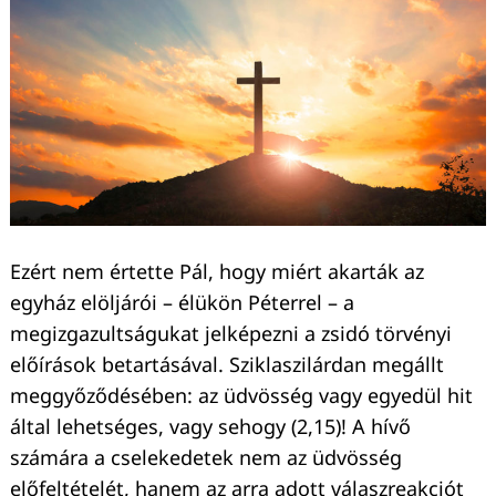
Ezért nem értette Pál, hogy miért akarták az
egyház elöljárói – élükön Péterrel – a
megizgazultságukat jelképezni a zsidó törvényi
előírások betartásával. Sziklaszilárdan megállt
meggyőződésében: az üdvösség vagy egyedül hit
által lehetséges, vagy sehogy (2,15)! A hívő
számára a cselekedetek nem az üdvösség
előfeltételét, hanem az arra adott válaszreakciót