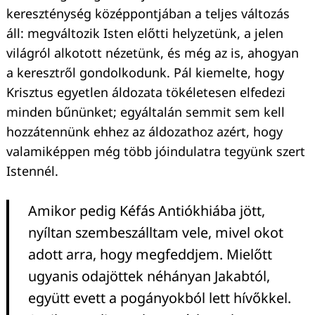
kereszténység középpontjában a teljes változás
áll: megváltozik Isten előtti helyzetünk, a jelen
világról alkotott nézetünk, és még az is, ahogyan
a keresztről gondolkodunk. Pál kiemelte, hogy
Krisztus egyetlen áldozata tökéletesen elfedezi
minden bűnünket; egyáltalán semmit sem kell
hozzátennünk ehhez az áldozathoz azért, hogy
valamiképpen még több jóindulatra tegyünk szert
Istennél.
Amikor pedig Kéfás Antiókhiába jött,
nyíltan szembeszálltam vele, mivel okot
adott arra, hogy megfeddjem. Mielőtt
ugyanis odajöttek néhányan Jakabtól,
együtt evett a pogányokból lett hívőkkel.