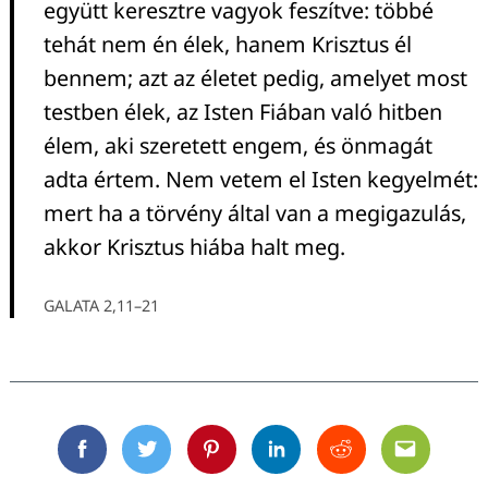
együtt keresztre vagyok feszítve: többé
tehát nem én élek, hanem Krisztus él
bennem; azt az életet pedig, amelyet most
testben élek, az Isten Fiában való hitben
élem, aki szeretett engem, és önmagát
adta értem. Nem vetem el Isten kegyelmét:
mert ha a törvény által van a megigazulás,
akkor Krisztus hiába halt meg.
GALATA 2,11–21
Facebook
Twitter
Pinterest
Linkedin
Reddit
Email