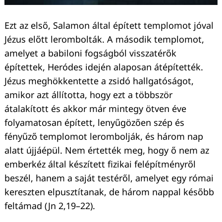
Ezt az első, Salamon által épített templomot jóval
Jézus előtt lerombolták. A második templomot,
amelyet a babiloni fogságból visszatérők
építettek, Heródes idején alaposan átépítették.
Jézus meghökkentette a zsidó hallgatóságot,
amikor azt állította, hogy ezt a többször
átalakított és akkor már mintegy ötven éve
folyamatosan épített, lenyűgözően szép és
fényűző templomot lerombolják, és három nap
alatt újjáépül. Nem értették meg, hogy ő nem az
emberkéz által készített fizikai felépítményről
beszél, hanem a saját testéről, amelyet egy római
kereszten elpusztítanak, de három nappal később
feltámad (Jn 2,19–22).