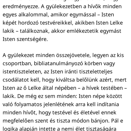
eredményezze. A gyülekezetben a hívők minden
egyes alkalommal, amikor egymással – Isten
képét hordozó testvéreikkel, akikben Isten Lelke
lakik – találkoznak, akkor emlékeztetik egymást
Isten szentségére.
A gyülekezet minden összejövetele, legyen az kis
csoportban, bibliatanulmányozó körben vagy
istentiszteleten, az Isten iránti tiszteletteljes
csodálatot kell, hogy kiváltsa belőlünk azért, mert
Isten az ő Lelke által népében – a hívek testében –
lakik. De még ez sem minden: Isten népe között
való folyamatos jelenlétének arra kell indítania
minden hívőt, hogy testével és életével ennek
megfelelően szent és tiszta módon bánjon. Pál e
logika alapján intette a nemi élet tisztaságára