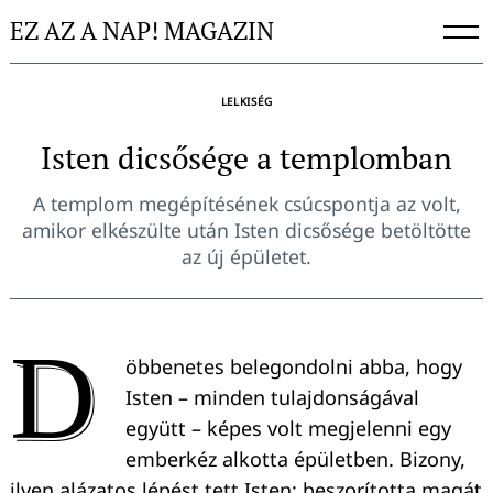
Skip
EZ AZ A NAP! MAGAZIN
to
content
LELKISÉG
Isten dicsősége a templomban
A templom megépítésének csúcspontja az volt,
amikor elkészülte után Isten dicsősége betöltötte
az új épületet.
D
öbbenetes belegondolni abba, hogy
Isten – minden tulajdonságával
együtt – képes volt megjelenni egy
emberkéz alkotta épületben. Bizony,
ilyen alázatos lépést tett Isten: beszorította magát