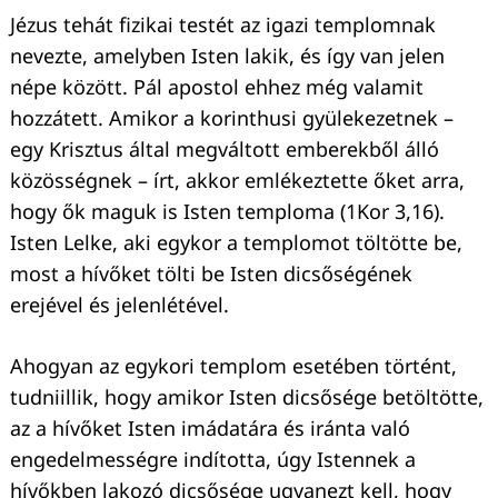
Jézus tehát fizikai testét az igazi templomnak
nevezte, amelyben Isten lakik, és így van jelen
népe között. Pál apostol ehhez még valamit
hozzátett. Amikor a korinthusi gyülekezetnek –
egy Krisztus által megváltott emberekből álló
közösségnek – írt, akkor emlékeztette őket arra,
hogy ők maguk is Isten temploma (1Kor 3,16).
Isten Lelke, aki egykor a templomot töltötte be,
most a hívőket tölti be Isten dicsőségének
Keresés:
erejével és jelenlétével.
Ahogyan az egykori templom esetében történt,
tudniillik, hogy amikor Isten dicsősége betöltötte,
az a hívőket Isten imádatára és iránta való
engedelmességre indította, úgy Istennek a
hívőkben lakozó dicsősége ugyanezt kell, hogy