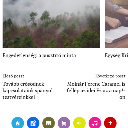
Engedetlenség: a pusztító minta
Egység Kr
Post
Előző poszt
Következő poszt
Navigation
Tovább erősödnek
Molnár Ferenc Caramel is
kapcsolataink spanyol
fellép az idei Ez az a nap!-
testvéreinkkel
on