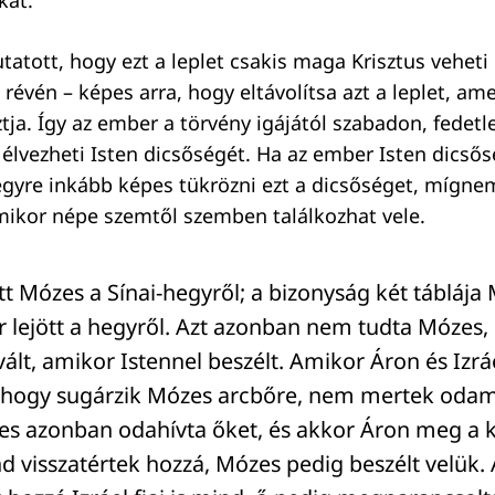
atott, hogy ezt a leplet csakis maga Krisztus veheti 
évén – képes arra, hogy eltávolítsa azt a leplet, am
ztja. Így az ember a törvény igájától szabadon, fedetl
 élvezheti Isten dicsőségét. Ha az ember Isten dicsős
egyre inkább képes tükrözni ezt a dicsőséget, mígnem
ikor népe szemtől szemben találkozhat vele.
tt Mózes a Sínai-hegyről; a bizonyság két tábláj
r lejött a hegyről. Azt azonban nem tudta Mózes
ált, amikor Istennel beszélt. Amikor Áron és Izráe
 hogy sugárzik Mózes arcbőre, nem mertek oda
es azonban odahívta őket, és akkor Áron meg a 
d visszatértek hozzá, Mózes pedig beszélt velük.