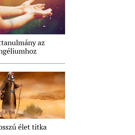
ttanulmány az
ngéliumhoz
sszú élet titka