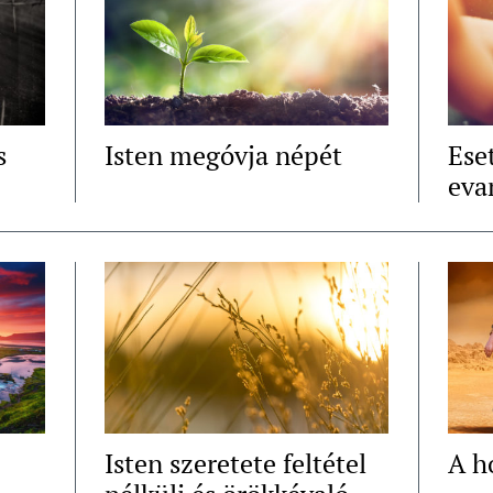
s
Isten megóvja népét
Ese
eva
Isten szeretete feltétel
A ho