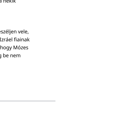
a nekik
zéljen vele,
Izráel fiainak
k, hogy Mózes
íg be nem