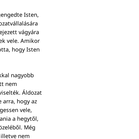
engedte Isten,
ozatvállalására
fejezett vágyára
ek vele. Amikor
otta, hogy Isten
okkal nagyobb
att nem
viselték. Áldozat
 arra, hogy az
gessen vele,
ania a hegytől,
 közeléből. Még
illetve nem