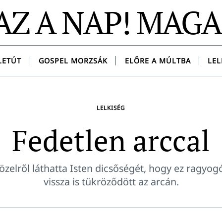
AZ A NAP! MAG
LETÚT
GOSPEL MORZSÁK
ELŐRE A MÚLTBA
LEL
LELKISÉG
Fedetlen arccal
zelről láthatta Isten dicsőségét, hogy ez ragyo
vissza is tükröződött az arcán.