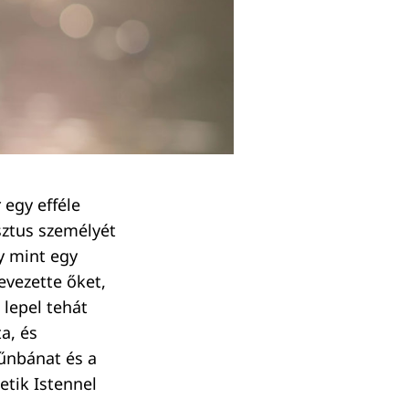
 egy efféle
sztus személyét
y mint egy
evezette őket,
 lepel tehát
a, és
űnbánat és a
etik Istennel