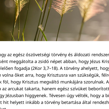
hogy az egész ószövetségi törvény és áldozati rendszer
lként meggátolta a zsidó népet abban, hogy Jézus Kri
elően fogadja (2Kor 3,7–18). A törvény ahelyett, hog
e volna őket arra, hogy Krisztusra van szükségük, félr
 föl, hogy Krisztus megváltó munkájára szorulnak. A
az arcukat takarta, hanem egész szívüket beborított
gy Jézusban higgyenek. Tévesen úgy vélték, hogy a b
t hit helyett inkább a törvény betartása által rendezh
kat.