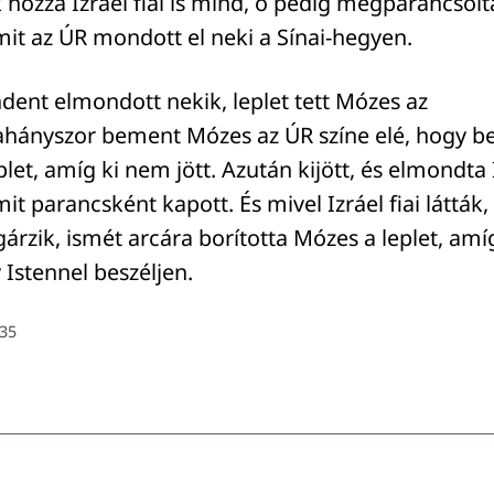
ozzá Izráel fiai is mind, ő pedig megparancsolt
it az ÚR mondott el neki a Sínai-hegyen.
ent elmondott nekik, leplet tett Mózes az
ahányszor bement Mózes az ÚR színe elé, hogy bes
eplet, amíg ki nem jött. Azután kijött, és elmondta 
it parancsként kapott. És mivel Izráel fiai láttá
árzik, ismét arcára borította Mózes a leplet, am
Istennel beszéljen.
35