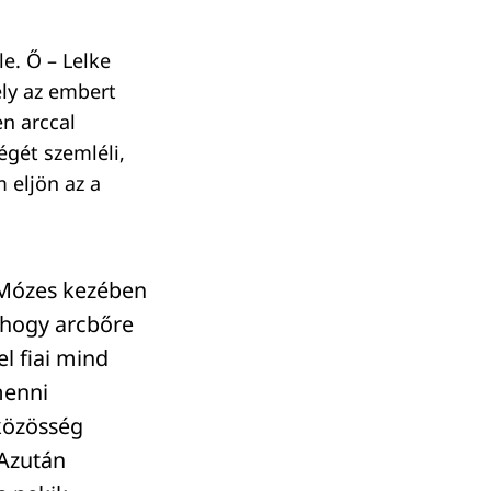
le. Ő – Lelke
ely az embert
en arccal
égét szemléli,
 eljön az a
a Mózes kezében
, hogy arcbőre
l fiai mind
menni
közösség
 Azután