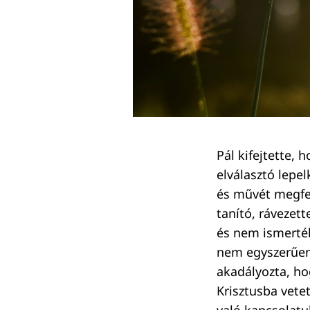
Pál kifejtette, 
elválasztó lepe
és művét megfel
tanító, rávezett
és nem ismerték
nem egyszerűen 
Keresés:
akadályozta, ho
Krisztusba vetet
való kapcsolatu