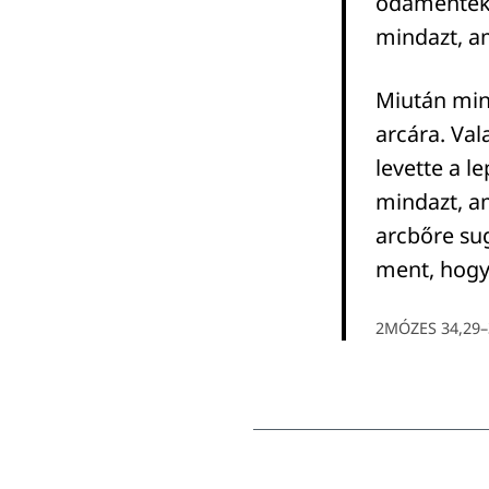
odamentek h
mindazt, am
Miután mind
arcára. Val
levette a l
mindazt, am
arcbőre sug
ment, hogy 
2MÓZES 34,29–