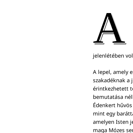
A
jelenlétében vol
A lepel, amely 
szakadéknak a j
érintkezhetett t
bemutatása nélk
Édenkert hűvös 
mint egy barátta
amelyen Isten je
maga Mózes sem 