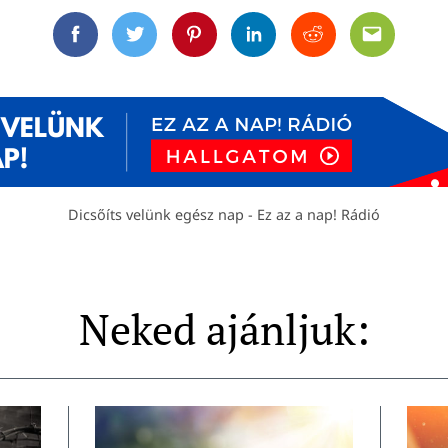
Facebook
Twitter
Pinterest
Linkedin
Reddit
Email
Dicsőíts velünk egész nap - Ez az a nap! Rádió
Neked ajánljuk: