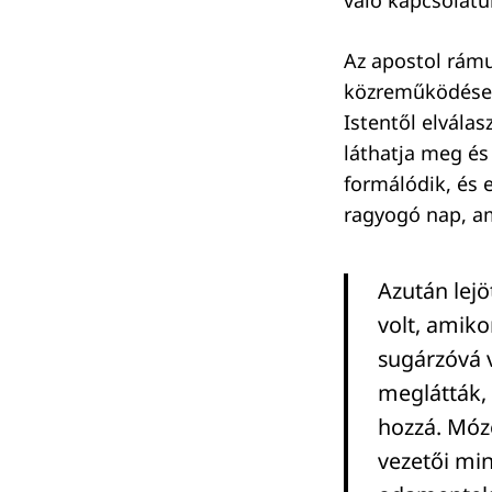
Az apostol rámut
közreműködése r
Istentől elválas
láthatja meg és
formálódik, és 
ragyogó nap, am
Azután lejö
volt, amiko
sugárzóvá v
meglátták,
hozzá. Móz
vezetői min