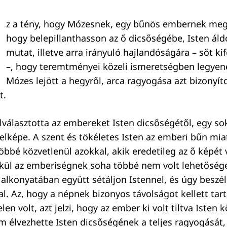
z a tény, hogy Mózesnek, egy bűnös embernek meg
hogy belepillanthasson az ő dicsőségébe, Isten áld
mutat, illetve arra irányuló hajlandóságára – sőt ki
–, hogy teremtményei közeli ismeretségben legyen
Mózes lejött a hegyről, arca ragyogása azt bizonyít
t.
elválasztotta az embereket Isten dicsőségétől, egy s
elképe. A szent és tökéletes Isten az emberi bűn mi
öbbé közvetlenül azokkal, akik eredetileg az ő képét 
ül az emberiségnek soha többé nem volt lehetősége
alkonyatában együtt sétáljon Istennel, és úgy beszél
l. Az, hogy a népnek bizonyos távolságot kellett tart
len volt, azt jelzi, hogy az ember ki volt tiltva Isten
élvezhette Isten dicsőségének a teljes ragyogását, 