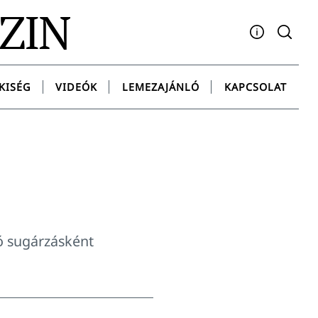
AZIN
Facebook
YouTube
Instagram
Twitter
Spotify
Messenge
KISÉG
VIDEÓK
LEMEZAJÁNLÓ
KAPCSOLAT
gó sugárzásként