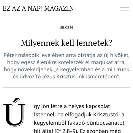
Skip
EZ AZ A NAP! MAGAZIN
to
content
LELKISÉG
Milyennek kell lennetek?
Péter második levelében arra biztatja az új hívőket,
hogy egész életükre kötelezzék el magukat arra,
hogy növekedjenek „a kegyelemben és a mi Urunk
és üdvözítő Jézus Krisztusunk ismeretében”.
Ú
gy jön létre a helyes kapcsolat
Istennel, ha elfogadjuk Krisztustól a
kegyelemből fakadó bűnbocsánatot
hit által (Ef 2,8–9). Ez azonban még