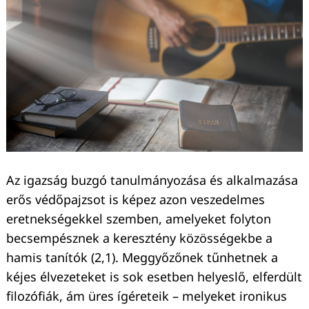
Az igazság buzgó tanulmányozása és alkalmazása
erős védőpajzsot is képez azon veszedelmes
eretnekségekkel szemben, amelyeket folyton
Keresés:
becsempésznek a keresztény közösségekbe a
hamis tanítók (2,1). Meggyőzőnek tűnhetnek a
kéjes élvezeteket is sok esetben helyeslő, elferdült
filozófiák, ám üres ígéreteik – melyeket ironikus