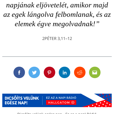
napjának eljövetelét, amikor majd
az egek lángolva felbomlanak, és az
elemek égve megolvadnak!”
2PÉTER 3,11–12
Facebook
Twitter
Pinterest
Linkedin
Reddit
Email