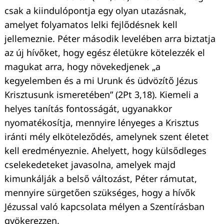
csak a kiindulópontja egy olyan utazásnak,
amelyet folyamatos lelki fejlődésnek kell
jellemeznie. Péter második levelében arra biztatja
az új hívőket, hogy egész életükre kötelezzék el
magukat arra, hogy növekedjenek „a
kegyelemben és a mi Urunk és üdvözítő Jézus
Krisztusunk ismeretében” (2Pt 3,18). Kiemeli a
helyes tanítás fontosságát, ugyanakkor
nyomatékosítja, mennyire lényeges a Krisztus
iránti mély elköteleződés, amelynek szent életet
kell eredményeznie. Ahelyett, hogy külsődleges
cselekedeteket javasolna, amelyek majd
kimunkálják a belső változást, Péter rámutat,
mennyire sürgetően szükséges, hogy a hívők
Jézussal való kapcsolata mélyen a Szentírásban
gyökerezzen.