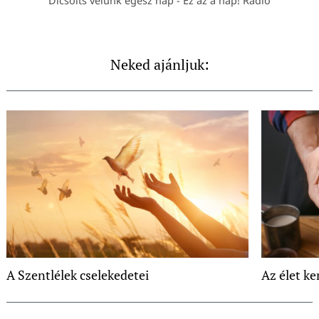
Dicsőíts velünk egész nap - Ez az a nap! Rádió
Neked ajánljuk:
A Szentlélek cselekedetei
Az élet k
Post