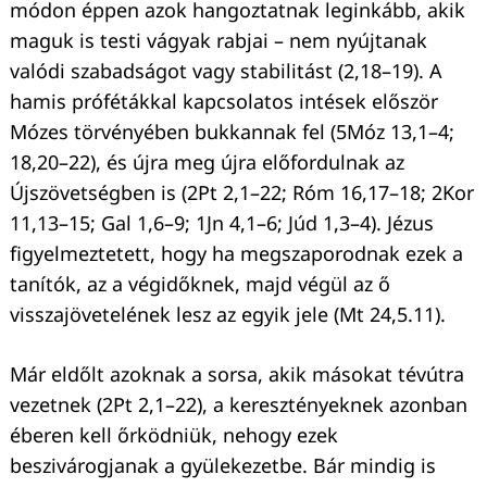
módon éppen azok hangoztatnak leginkább, akik
maguk is testi vágyak rabjai – nem nyújtanak
valódi szabadságot vagy stabilitást (2,18–19). A
hamis prófétákkal kapcsolatos intések először
Mózes törvényében bukkannak fel (5Móz 13,1–4;
18,20–22), és újra meg újra előfordulnak az
Újszövetségben is (2Pt 2,1–22; Róm 16,17–18; 2Kor
11,13–15; Gal 1,6–9; 1Jn 4,1–6; Júd 1,3–4). Jézus
figyelmeztetett, hogy ha megszaporodnak ezek a
tanítók, az a végidőknek, majd végül az ő
visszajövetelének lesz az egyik jele (Mt 24,5.11).
Már eldőlt azoknak a sorsa, akik másokat tévútra
vezetnek (2Pt 2,1–22), a keresztényeknek azonban
éberen kell őrködniük, nehogy ezek
beszivárogjanak a gyülekezetbe. Bár mindig is