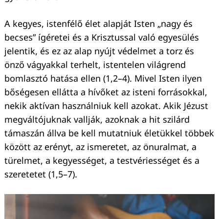
A kegyes, istenfélő élet alapját Isten „nagy és
becses” ígéretei és a Krisztussal való egyesülés
jelentik, és ez az alap nyújt védelmet a torz és
önző vágyakkal terhelt, istentelen világrend
bomlasztó hatása ellen (1,2–4). Mivel Isten ilyen
bőségesen ellátta a hívőket az isteni forrásokkal,
nekik aktívan használniuk kell azokat. Akik Jézust
megváltójuknak vallják, azoknak a hit szilárd
támaszán állva be kell mutatniuk életükkel többek
között az erényt, az ismeretet, az önuralmat, a
türelmet, a kegyességet, a testvériességet és a
szeretetet (1,5–7).