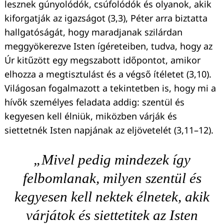
lesznek gúnyolódók, csúfolódók és olyanok, akik
kiforgatják az igazságot (3,3), Péter arra biztatta
hallgatóságát, hogy maradjanak szilárdan
meggyökerezve Isten ígéreteiben, tudva, hogy az
Úr kitűzött egy megszabott időpontot, amikor
elhozza a megtisztulást és a végső ítéletet (3,10).
Világosan fogalmazott a tekintetben is, hogy mi a
hívők személyes feladata addig: szentül és
kegyesen kell élniük, miközben várják és
siettetnék Isten napjának az eljövetelét (3,11–12).
„Mivel pedig mindezek így
felbomlanak, milyen szentül és
kegyesen kell nektek élnetek, akik
várjátok és siettetitek az Isten