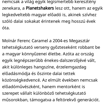
nemcsak a világ egyik legismertebb keresztény
zenekara, a
Planetshakers
lesz ott, hanem az egyik
legkedveltebb magyar előadó is, akinek szívhez
szóló dalai sokakat érintenek meg hosszú évek
óta.
Molnár Ferenc Caramel a 2004-es Megasztár
tehetségkutató verseny győzteseként robbant be
a magyar könnyűzenei életbe. Azóta az ország
egyik legnépszerűbb énekes-dalszerzőjévé vált,
akit különleges hangszíne, érzelemgazdag
előadásmódja és őszinte dalai tettek
közönségkedvencé. Az elmúlt években nemcsak
előadóművészként, hanem mentorként is
szerepet vállalt különböző tehetségkutató
műsorokban, támogatva a feltörekvő generációt.