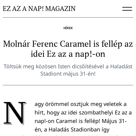
Skip
EZ AZ A NAP! MAGAZIN
to
content
HÍREK
Molnár Ferenc Caramel is fellép az
idei Ez az a nap!-on
Töltsük meg közösen Isten dicsőítésével a Haladást
Stadiont május 31-én!
N
agy örömmel osztjuk meg veletek a
hírt, hogy az idei szombathelyi Ez az a
nap!-on Caramel is fellép! Május 31-
én, a Haladás Stadionban így