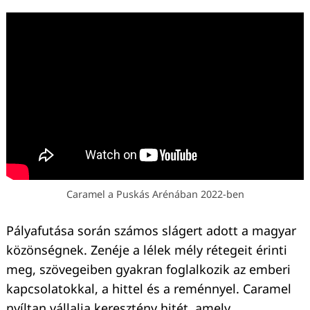
Caramel a Puskás Arénában 2022-ben
Pályafutása során számos slágert adott a magyar
közönségnek. Zenéje a lélek mély rétegeit érinti
meg, szövegeiben gyakran foglalkozik az emberi
kapcsolatokkal, a hittel és a reménnyel. Caramel
nyíltan vállalja keresztény hitét, amely