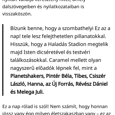
dalszövegeiben és nyilatkozataiban is
visszaköszön.
Bízunk benne, hogy a szombathelyi Ez az a
Keresés:
nap! tele lesz felejthetetlen pillanatokkal.
Hisszük, hogy a Haladás Stadion megtelik
majd Isten dicséretével és testvéri
találkozásokkal. Caramel mellett olyan
nagyszerű előadók lépnek fel, mint a
Planetshakers, Pintér Béla, Tibes, Csiszér
László, Hanna, az Új Forrás, Révész Dániel
és Melega Juli.
Ez a nap rólad is szól! Nem számít, hogy honnan
jössz vagy épp milyen életszakaszban vagy – ez az