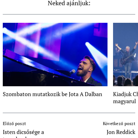
Neked ajánljuk:
Szombaton mutatkozik be Jota A Dalban
Kiadjuk C
magyarul
Post
Előző poszt
Következő poszt
Navigation
Isten dicsősége a
Jon Reddick