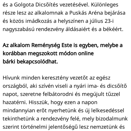
és a Golgota Dicsőítés vezetésével. Különleges
része lesz az alkalomnak a Puskás Aréna bejárása
és közös imádkozás a helyszínen a július 23-i
nagyszabású rendezvény áldásaiért és a békéért.
Az alkalom Reménység Este is egyben, melybe a
korábban megszokott módon online
bárki bekapcsolódhat.
Hívunk minden keresztény vezetőt az egész
országból, aki szívén viseli a nyári ima- és dicsőítő
napot, szeretne felbátorodni és megújult tűzzel
hazatérni. Hisszük, hogy ezen a napon
mindannyian erőt nyerhetünk és új lelkesedéssel
tekinthetünk a rendezvény felé, mely bizodalmunk
szerint történelmi jelentőségű lesz nemzetünk és