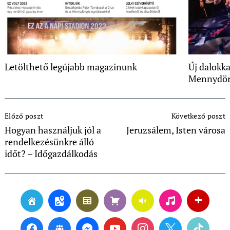
Letölthető legújabb magazinunk
Új dalokk
Mennydör
Post
Előző poszt
Következő poszt
Navigation
Hogyan használjuk jól a
Jeruzsálem, Isten városa
rendelkezésünkre álló
időt? – Időgazdálkodás