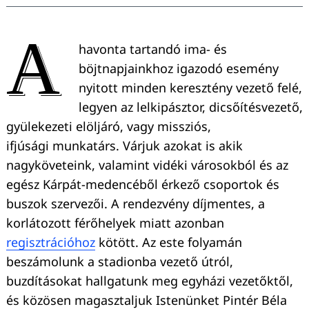
A
havonta tartandó ima- és
böjtnapjainkhoz igazodó esemény
nyitott minden keresztény vezető felé,
legyen az lelkipásztor, dicsőítésvezető,
gyülekezeti elöljáró, vagy missziós,
ifjúsági munkatárs. Várjuk azokat is akik
nagyköveteink, valamint vidéki városokból és az
egész Kárpát-medencéből érkező csoportok és
buszok szervezői. A rendezvény díjmentes, a
korlátozott férőhelyek miatt azonban
regisztrációhoz
kötött. Az este folyamán
beszámolunk a stadionba vezető útról,
buzdításokat hallgatunk meg egyházi vezetőktől,
és közösen magasztaljuk Istenünket Pintér Béla