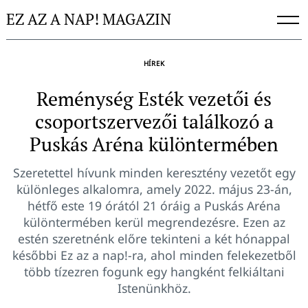
Skip
EZ AZ A NAP! MAGAZIN
to
content
HÍREK
Reménység Esték vezetői és
csoportszervezői találkozó a
Puskás Aréna különtermében
Szeretettel hívunk minden keresztény vezetőt egy
különleges alkalomra, amely 2022. május 23-án,
hétfő este 19 órától 21 óráig a Puskás Aréna
különtermében kerül megrendezésre. Ezen az
estén szeretnénk előre tekinteni a két hónappal
későbbi Ez az a nap!-ra, ahol minden felekezetből
több tízezren fogunk egy hangként felkiáltani
Istenünkhöz.