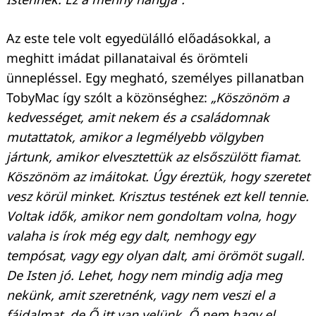
Az este tele volt egyedülálló előadásokkal, a
meghitt imádat pillanataival és örömteli
ünnepléssel. Egy megható, személyes pillanatban
TobyMac így szólt a közönséghez:
„Köszönöm a
kedvességet, amit nekem és a családomnak
mutattatok, amikor a legmélyebb völgyben
jártunk, amikor elvesztettük az elsőszülött fiamat.
Köszönöm az imáitokat. Úgy éreztük, hogy szeretet
vesz körül minket. Krisztus testének ezt kell tennie.
Voltak idők, amikor nem gondoltam volna, hogy
valaha is írok még egy dalt, nemhogy egy
tempósat, vagy egy olyan dalt, ami örömöt sugall.
De Isten jó. Lehet, hogy nem mindig adja meg
nekünk, amit szeretnénk, vagy nem veszi el a
fájdalmat, de Ő itt van velünk. Ő nem hagy el