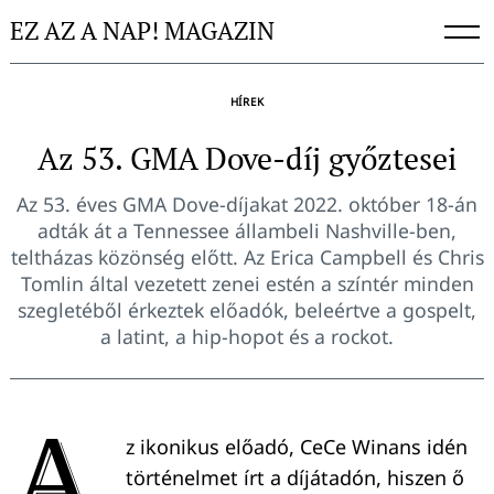
Skip
EZ AZ A NAP! MAGAZIN
to
content
HÍREK
Az 53. GMA Dove-díj győztesei
Az 53. éves GMA Dove-díjakat 2022. október 18-án
adták át a Tennessee állambeli Nashville-ben,
teltházas közönség előtt. Az Erica Campbell és Chris
Tomlin által vezetett zenei estén a színtér minden
szegletéből érkeztek előadók, beleértve a gospelt,
a latint, a hip-hopot és a rockot.
A
z ikonikus előadó, CeCe Winans idén
történelmet írt a díjátadón, hiszen ő