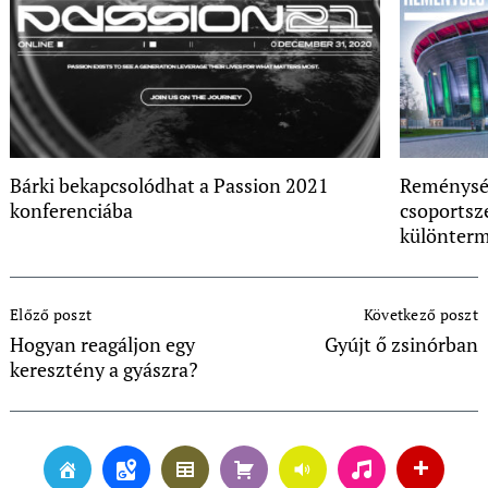
Bárki bekapcsolódhat a Passion 2021
Reménység
konferenciába
csoportsz
különter
Post
Előző poszt
Következő poszt
Navigation
Hogyan reagáljon egy
Gyújt ő zsinórban
keresztény a gyászra?