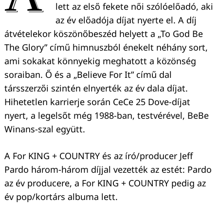
lett az első fekete női szólóelőadó, aki
az év előadója díjat nyerte el. A díj
átvételekor köszönőbeszéd helyett a „To God Be
The Glory” című himnuszból énekelt néhány sort,
ami sokakat könnyekig meghatott a közönség
soraiban. Ő és a „Believe For It” című dal
társszerzői szintén elnyerték az év dala díjat.
Hihetetlen karrierje során CeCe 25 Dove-díjat
nyert, a legelsőt még 1988-ban, testvérével, BeBe
Winans-szal együtt.
A For KING + COUNTRY és az író/producer Jeff
Pardo három-három díjjal vezették az estét: Pardo
az év producere, a For KING + COUNTRY pedig az
év pop/kortárs albuma lett.