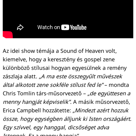
Az idei show témája a Sound of Heaven volt,
kiemelve, hogy a keresztény és gospel zene
különböző stílusai hogyan egyesülnek a remény
zászlaja alatt.
„A ma este összegyűlt művészek
Keresés:
által alkotott zene sokféle stílust fed le”
– mondta
Chris Tomlin társ-műsorvezető –
„de együttesen a
menny hangját képviselik”
. A másik műsorvezető,
Erica Campbell hozzátette:
„Mindezt azért hozzuk
össze, hogy egységben álljunk ki Isten országáért.
Egy szívvel, egy hanggal, dicsőséget adva
Istennek. Ez a menny hangja”.