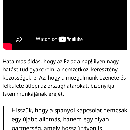
Hatalmas áldás, hogy az Ez az a nap! ilyen nagy
hatást tud gyakorolni a nemzetközi keresztény
közösségekre! Az, hogy a mozgalmunk üzenete és
lelkülete átlépi az országhatárokat, bizonyítja
Isten munkájának erejét.
Hisszük, hogy a spanyol kapcsolat nemcsak
Keresés:
egy újabb állomás, hanem egy olyan
partnerség, amely hosszú távon is