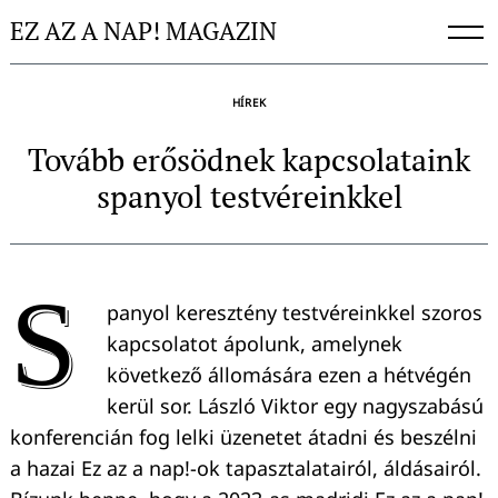
Skip
EZ AZ A NAP! MAGAZIN
to
content
HÍREK
Tovább erősödnek kapcsolataink
spanyol testvéreinkkel
S
panyol keresztény testvéreinkkel szoros
kapcsolatot ápolunk, amelynek
következő állomására ezen a hétvégén
kerül sor. László Viktor egy nagyszabású
konferencián fog lelki üzenetet átadni és beszélni
a hazai Ez az a nap!-ok tapasztalatairól, áldásairól.