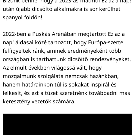
Bízunk benne, hogy a 2023-as madridi Ez az a nap!
után újabb dicsőítő alkalmakra is sor kerülhet
spanyol földön!
2022-ben a Puskás Arénában megtartott Ez az a
nap! áldásai közé tartozott, hogy Európa-szerte
felfigyeltek ránk, aminek eredményeként több
országban is tarthattunk dicsőítő rendezvényeket.
Az elmúlt években világossá vált, hogy
mozgalmunk szolgálata nemcsak hazánkban,
hanem határainkon túl is sokakat inspirál és
lelkesít, és ezt a tüzet szeretnénk továbbadni más
keresztény vezetők számára.