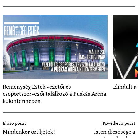
Reménység Esték vezetői és
Elindult a
csoportszervezői találkozó a Puskás Aréna
különtermében
Post
Előző poszt
Következő poszt
Navigation
Mindenkor örüljetek!
Isten dicsősége a