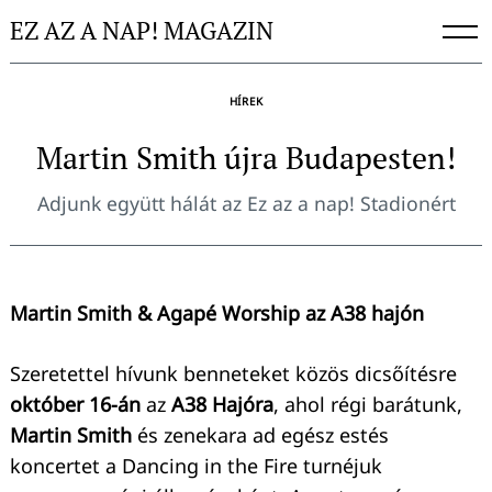
Skip
EZ AZ A NAP! MAGAZIN
to
content
HÍREK
Martin Smith újra Budapesten!
Adjunk együtt hálát az Ez az a nap! Stadionért
Martin Smith & Agapé Worship az A38 hajón
Szeretettel hívunk benneteket közös dicsőítésre
október 16-án
az
A38 Hajóra
, ahol régi barátunk,
Martin Smith
és zenekara ad egész estés
koncertet a Dancing in the Fire turnéjuk