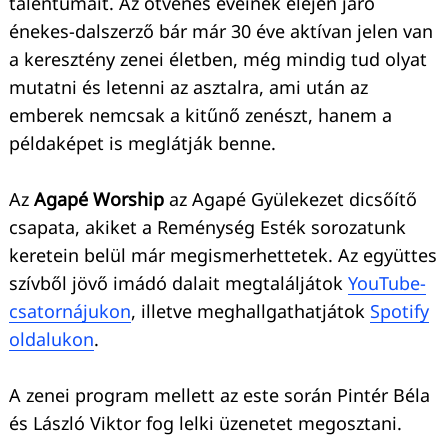
talentumait. Az ötvenes éveinek elején járó
énekes-dalszerző bár már 30 éve aktívan jelen van
a keresztény zenei életben, még mindig tud olyat
mutatni és letenni az asztalra, ami után az
emberek nemcsak a kitűnő zenészt, hanem a
példaképet is meglátják benne.
Az
Agapé Worship
az Agapé Gyülekezet dicsőítő
csapata, akiket a Reménység Esték sorozatunk
keretein belül már megismerhettetek. Az együttes
szívből jövő imádó dalait megtaláljátok
YouTube-
csatornájukon
, illetve meghallgathatjátok
Spotify
oldalukon
.
A zenei program mellett az este során Pintér Béla
és László Viktor fog lelki üzenetet megosztani.