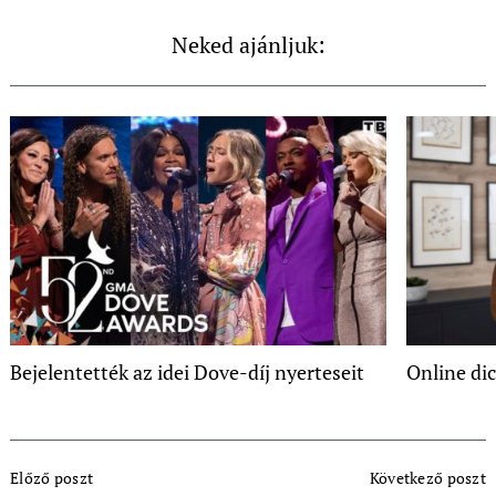
Neked ajánljuk:
Bejelentették az idei Dove-díj nyerteseit
Online di
Post
Előző poszt
Következő poszt
Navigation