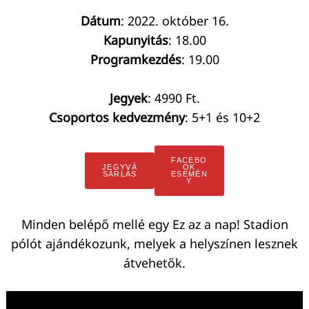
Dátum
: 2022. október 16.
Kapunyitás
: 18.00
Programkezdés
: 19.00
Keresés:
Jegyek
: 4990 Ft.
Csoportos kedvezmény
: 5+1 és 10+2
FACEBO
JEGYVÁ
OK
SÁRLÁS
ESEMÉN
Y
Minden belépő mellé egy Ez az a nap! Stadion
pólót ajándékozunk, melyek a helyszínen lesznek
átvehetők.