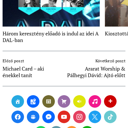
Három keresztény előadó is indul az idei A
Kiosztottá
DAL-ban
Post
Előző poszt
Következő poszt
Navigation
Michael Card – aki
Ararat Worship &
énekkel tanít
Pálhegyi Dávid: Ajtó előtt