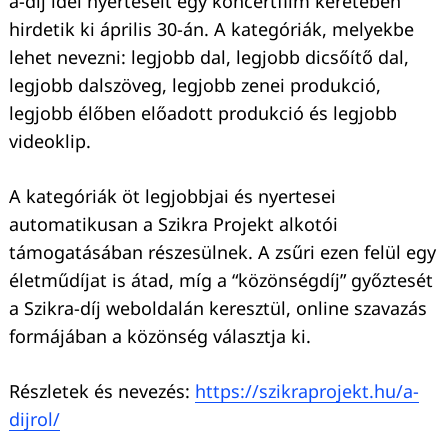
a-díj idei nyerteseit egy koncertfilm keretében
hirdetik ki április 30-án. A kategóriák, melyekbe
lehet nevezni: legjobb dal, legjobb dicsőítő dal,
legjobb dalszöveg, legjobb zenei produkció,
legjobb élőben előadott produkció és legjobb
videoklip.
A kategóriák öt legjobbjai és nyertesei
automatikusan a Szikra Projekt alkotói
támogatásában részesülnek. A zsűri ezen felül egy
életműdíjat is átad, míg a “közönségdíj” győztesét
a Szikra-díj weboldalán keresztül, online szavazás
formájában a közönség választja ki.
Részletek és nevezés:
https://szikraprojekt.hu/a-
dijrol/