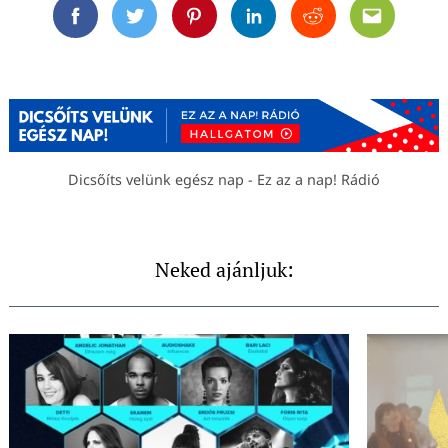
Facebook
Twitter
Pinterest
Linkedin
Reddit
Email
Spotify lista az eddigi Szikra-díj győzteseivel és jelöltjeivel
Dicsőíts velünk egész nap - Ez az a nap! Rádió
Neked ajánljuk: