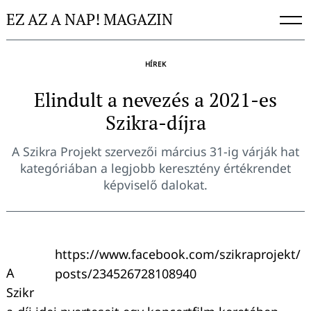
Skip
EZ AZ A NAP! MAGAZIN
to
content
HÍREK
Elindult a nevezés a 2021-es
Szikra-díjra
A Szikra Projekt szervezői március 31-ig várják hat
kategóriában a legjobb keresztény értékrendet
képviselő dalokat.
https://www.facebook.com/szikraprojekt/
A
posts/234526728108940
Szikr