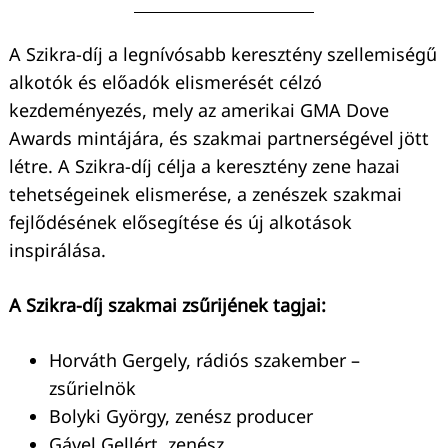
A Szikra-díj a legnívósabb keresztény szellemiségű
alkotók és előadók elismerését célzó
kezdeményezés, mely az amerikai GMA Dove
Awards mintájára, és szakmai partnerségével jött
létre. A Szikra-díj célja a keresztény zene hazai
tehetségeinek elismerése, a zenészek szakmai
fejlődésének elősegítése és új alkotások
inspirálása.
A Szikra-díj szakmai zsűrijének tagjai:
Horváth Gergely, rádiós szakember –
zsűrielnök
Bolyki György, zenész producer
Gável Gellért, zenész