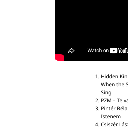
Hidden Ki
When the S
Sing
PZM – Te va
Pintér Béla
Istenem
Csiszér Lás