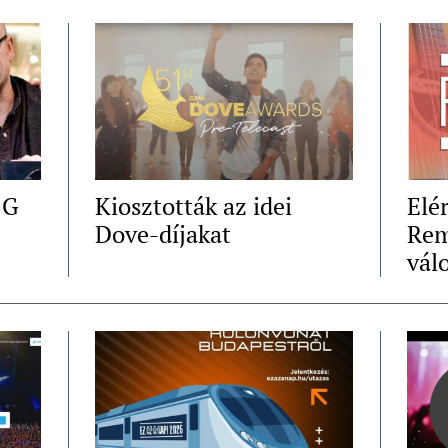
 G
Kiosztották az idei
Elé
Dove-díjakat
Rem
vál