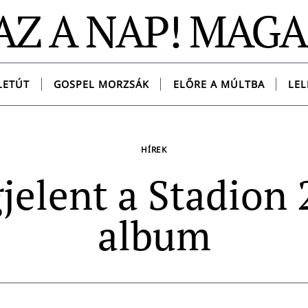
AZ A NAP! MAG
LETÚT
GOSPEL MORZSÁK
ELŐRE A MÚLTBA
LEL
HÍREK
jelent a Stadion 
album