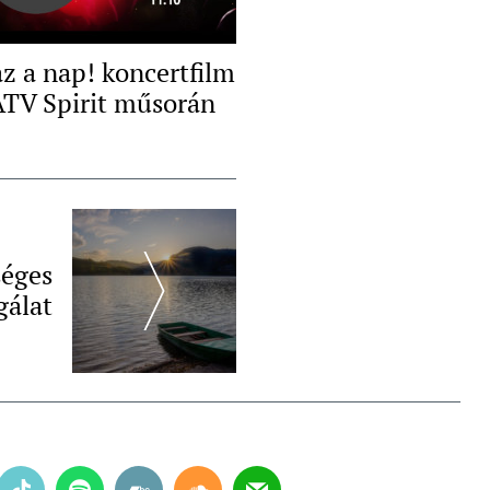
az a nap! koncertfilm
ATV Spirit műsorán
séges
gálat