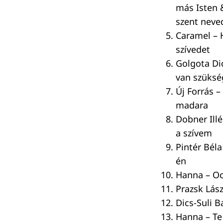
más Isten
szent neve
Caramel – 
szívedet
Golgota Di
van szüks
Új Forrás 
madara
Keresés:
Dobner Illés
a szívem
Pintér Béla
én
Hanna – O
Prazsk Lász
Dics-Suli B
Hanna – Te