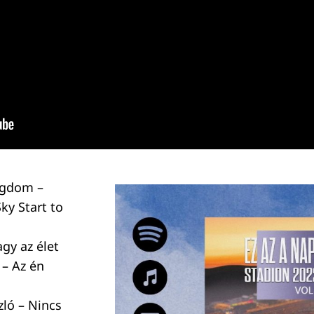
ngdom –
ky Start to
gy az élet
 – Az én
zló – Nincs