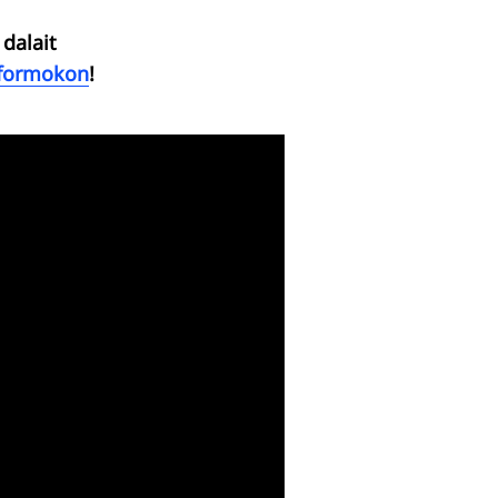
dalait
tformokon
!