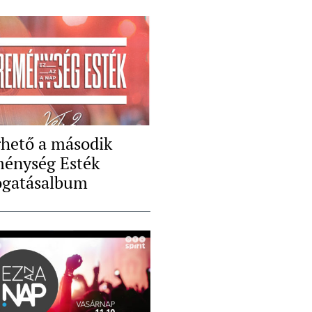
rhető a második
énység Esték
ogatásalbum