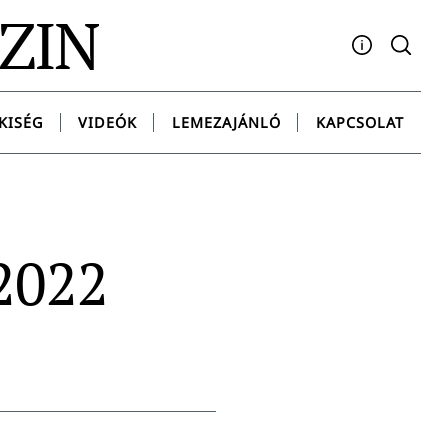
AZIN
Facebook
YouTube
Instagram
Twitter
Spotify
Messenge
KISÉG
VIDEÓK
LEMEZAJÁNLÓ
KAPCSOLAT
2022