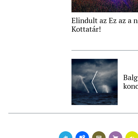
Elindult az Ez az a 
Kottatár!
Post
Navigation
Balg
konc