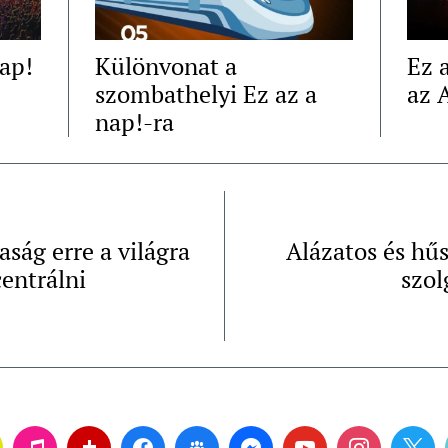
nap!
Különvonat a
Ez 
szombathelyi Ez az a
az 
nap!-ra
aság erre a világra
Alázatos és hű
entrálni
szol