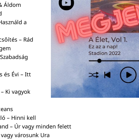
 & Áldom
d
Használd a
csőítés – Rád
égem
– Szabadság
 és Évi – Itt
 – Ki vagyok
ceans
ló – Hinni kell
and – Úr vagy minden felett
 vagy városunk Ura