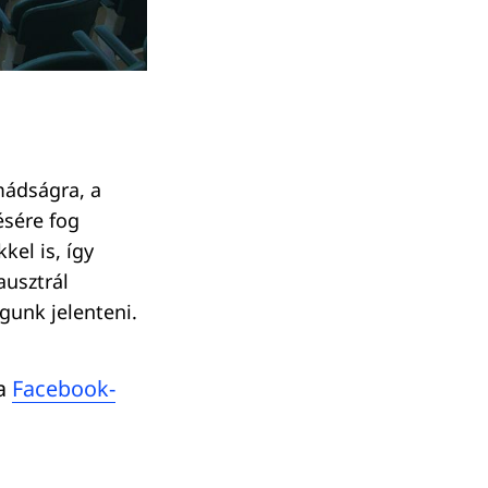
mádságra, a
ésére fog
kel is, így
ausztrál
gunk jelenteni.
 a
Facebook-