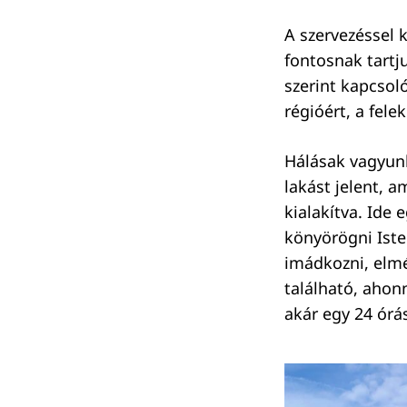
A szervezéssel 
fontosnak tartj
szerint kapcsoló
régióért, a fele
Hálásak vagyunk
lakást jelent, a
kialakítva. Ide
könyörögni Iste
imádkozni, elmé
található, ahonn
akár egy 24 órá