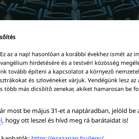
sőítés
Ez az a nap! hasonlóan a korábbi évekhez ismét az i
 evangélium hirdetésére és a testvéri közösség megél
énk tovább építeni a kapcsolatot a környező nemzetek
sztrákokat és szlovéneket várjuk. Vendégünk lesz az 
s több más dicsőítő zenekar, akiket hamarosan be fo
ár most be május 31-et a naptáradban, jelöld be
l
, hogy ott leszel és hívd meg rá barátaidat is!
 kaphatók:
https://ezazanap.hu/jegy/