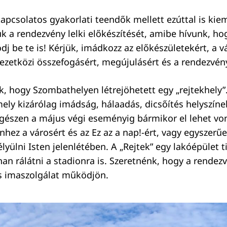
kapcsolatos gyakorlati teendők mellett ezúttal is kie
uk a rendezvény lelki előkészítését, amibe hívunk, h
dj be te is! Kérjük, imádkozz az előkészületekért, a v
kezetközi összefogásért, megújulásért és a rendezvény
, hogy Szombathelyen létrejöhetett egy „rejtekhely”.
mely kizárólag imádság, hálaadás, dicsőítés helyszíne
 egészen a május végi eseményig bármikor el lehet vo
nhez a városért és az Ez az a nap!-ért, vagy egyszerű
lyülni Isten jelenlétében. A „Rejtek” egy lakóépület 
an rálátni a stadionra is. Szeretnénk, hogy a rendezvé
s imaszolgálat működjön.