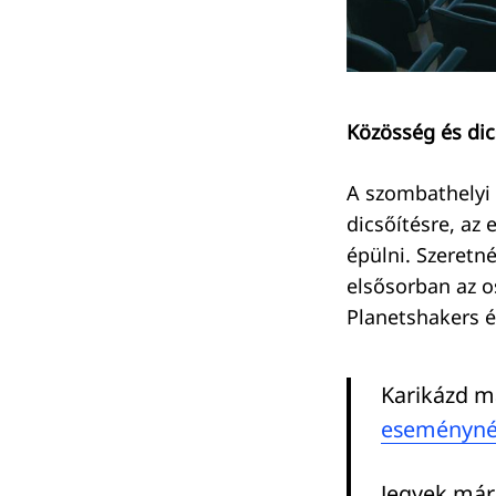
Keresés:
Közösség és dic
A szombathelyi 
dicsőítésre, az
épülni. Szeretn
elsősorban az o
Planetshakers é
Karikázd m
eseményné
Jegyek már