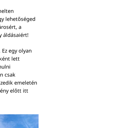
melten
ogy lehetőséged
árosért, a
 áldásaiért!
 Ez egy olyan
ként lett
nulni
en csak
tizedik emeletén
ny előtt itt