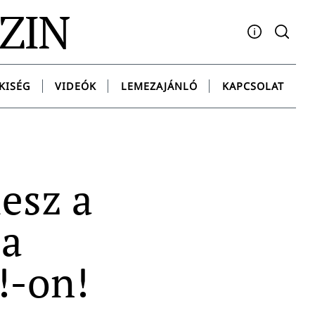
AZIN
Facebook
YouTube
Instagram
Twitter
Spotify
Messenge
KISÉG
VIDEÓK
LEMEZAJÁNLÓ
KAPCSOLAT
esz a
 a
!-on!