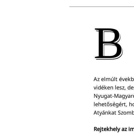
B
Az elmúlt évekb
vidéken lesz, de
Nyugat-Magyaror
lehetőségért, h
Atyánkat Szomb
Rejtekhely az 