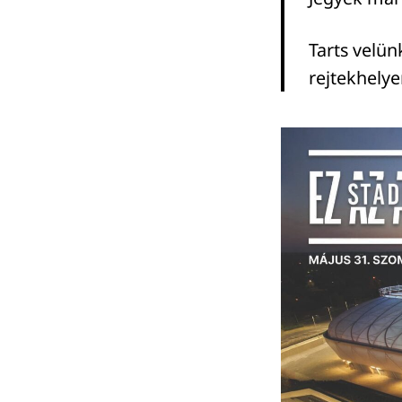
Tarts velü
rejtekhelye