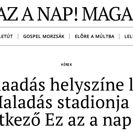
AZ A NAP! MAG
LETÚT
GOSPEL MORZSÁK
ELŐRE A MÚLTBA
LEL
HÍREK
laadás helyszíne l
aladás stadionja
tkező Ez az a nap