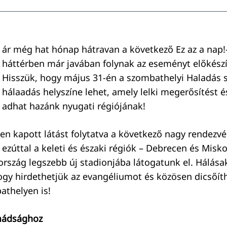
ár még hat hónap hátravan a következő Ez az a nap!-
háttérben már javában folynak az eseményt előkész
Hisszük, hogy május 31-én a szombathelyi Haladás 
hálaadás helyszíne lehet, amely lelki megerősítést 
adhat hazánk nyugati régiójának!
en kapott látást folytatva a következő nagy rendezv
 ezúttal a keleti és északi régiók – Debrecen és Misk
szág legszebb új stadionjába látogatunk el. Hálása
ogy hirdethetjük az evangéliumot és közösen dicsőít
athelyen is!
imádsághoz