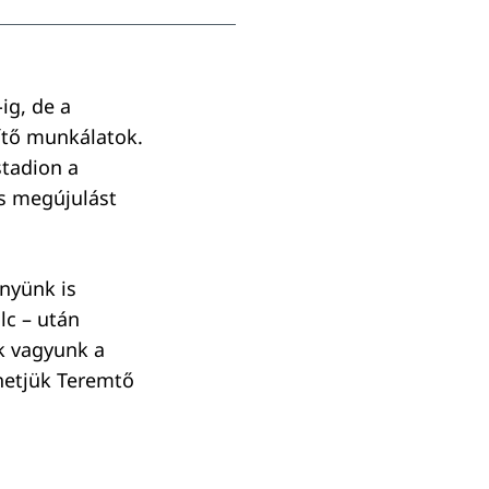
ig, de a
ítő munkálatok.
stadion a
és megújulást
ényünk is
olc –
után
k vagyunk a
hetjük Teremtő