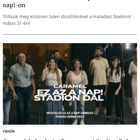
nap!-on
Töltsük meg közösen Isten dicsőítésével a Haladást Stadiont
május 31-én!
Keresés:
VIDEÓK