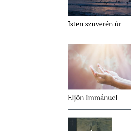
Isten szuverén úr
Eljön Immánuel
Post
Navigation