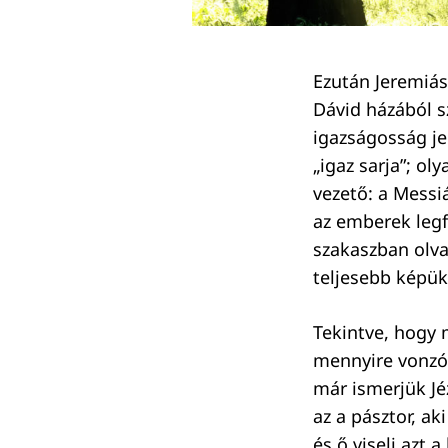
Ezután Jeremiás 
Dávid házából s
Keresés:
igazságosság je
„igaz sarja”; o
vezető: a Messi
az emberek legf
szakaszban olva
teljesebb képük
Tekintve, hogy 
mennyire vonzó 
már ismerjük Jé
az a pásztor, a
és ő viseli azt