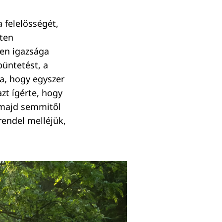
a felelősségét,
sten
ten igazsága
büntetést, a
za, hogy egyszer
azt ígérte, hogy
 majd semmitől
rendel melléjük,