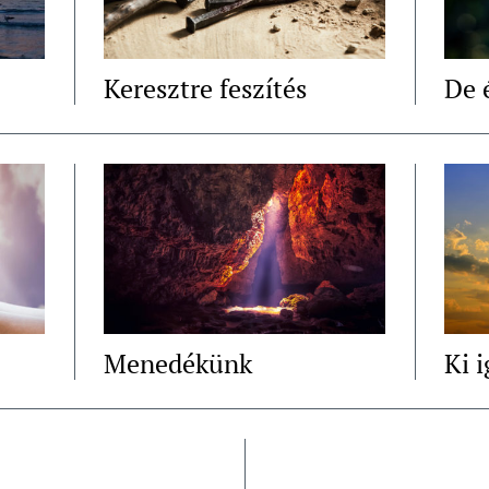
Keresztre feszítés
De 
Menedékünk
Ki 