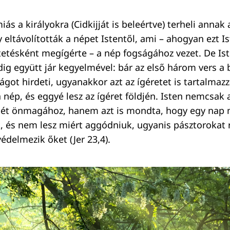
iás a királyokra (Cidkijját is beleértve) terheli annak 
 eltávolították a népet Istentől, ami – ahogyan ezt I
etésként megígérte – a nép fogságához vezet. De Is
ig együtt jár kegyelmével: bár az első három vers a 
ágot hirdeti, ugyanakkor azt az ígéretet is tartalmaz
 nép, és eggyé lesz az ígéret földjén. Isten nemcsak 
épét önmagához, hanem azt is mondta, hogy egy nap
k, és nem lesz miért aggódniuk, ugyanis pásztorokat 
védelmezik őket (Jer 23,4).