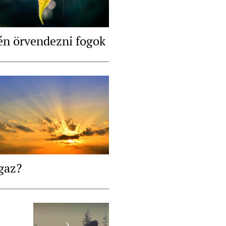
én örvendezni fogok
igaz?