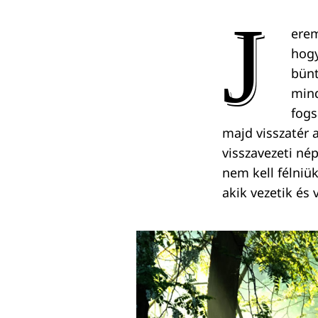
J
erem
hogy
bünt
mind
fogs
majd visszatér a
visszavezeti n
nem kell félniü
akik vezetik és 