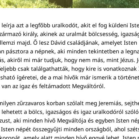
leírja azt a legfőbb uralkodót, akit el fog küldeni Iste
zármazó király, akinek az uralmát bölcsesség, igazsá
llemzi majd. Ő lesz Dávid családjának, amelyet Isten
lyan pásztora a népnek, aki minden tekintetben a leg
ás, akiről mi már tudjuk, hogy nem más, mint Jézus. 
eljebb csak találgathatták, hogy kire is vonatkoznak 
sható ígéretei, de a mai hívők már ismerik a történet
 van az igaz és feltámadott Megváltóról.
milyen zűrzavaros korban szólalt meg Jeremiás, sejth
lehetett a bölcs, igazságos és igaz uralkodóról szól
zust, aki minden hívő Megváltója és egyben Isten né
ki Isten népét összegyűjti minden országból, ahol szé
 a koronát, amely alatt minden hívő eggyé lehet. Ist