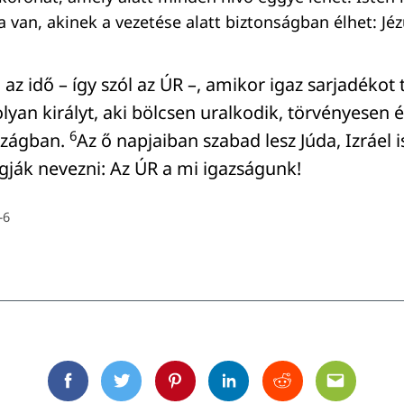
 van, akinek a vezetése alatt biztonságban élhet: Jéz
 az idő – így szól az ÚR –, amikor igaz sarjadéko
lyan királyt, aki bölcsen uralkodik, törvényesen 
6
rszágban.
Az ő napjaiban szabad lesz Júda, Izráel 
fogják nevezni: Az ÚR a mi igazságunk!
–6
Facebook
Twitter
Pinterest
Linkedin
Reddit
Email