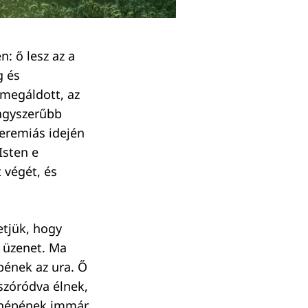
n: ő lesz az a
g és
 megáldott, az
nagyszerűbb
Jeremiás idején
Isten e
 végét, és
etjük, hogy
ó üzenet. Ma
pének az ura. Ő
tszóródva élnek,
en népének immár