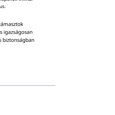
us.
t támasztok
és igazságosan
is biztonságban