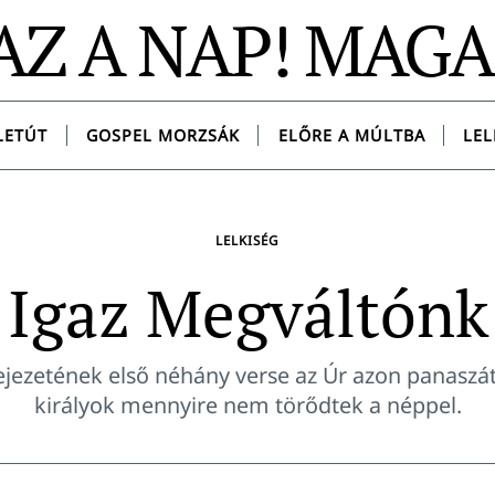
AZ A NAP! MAG
LETÚT
GOSPEL MORZSÁK
ELŐRE A MÚLTBA
LEL
LELKISÉG
Igaz Megváltónk
ejezetének első néhány verse az Úr azon panaszát 
királyok mennyire nem törődtek a néppel.