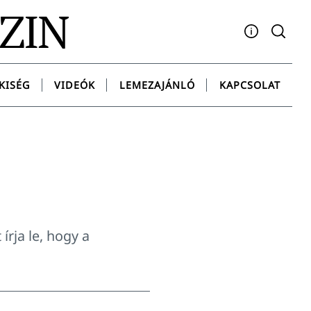
AZIN
Facebook
YouTube
Instagram
Twitter
Spotify
Messenge
KISÉG
VIDEÓK
LEMEZAJÁNLÓ
KAPCSOLAT
írja le, hogy a