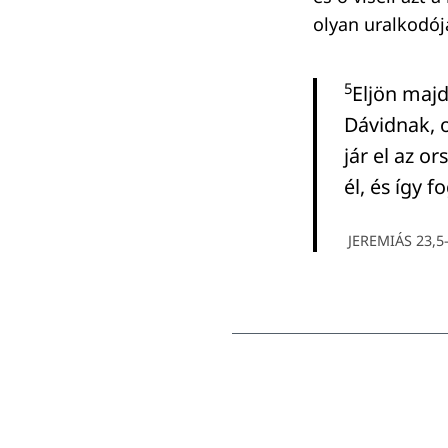
olyan uralkodója
5
Eljön majd
Dávidnak, o
jár el az o
él, és így 
JEREMIÁS 23,5