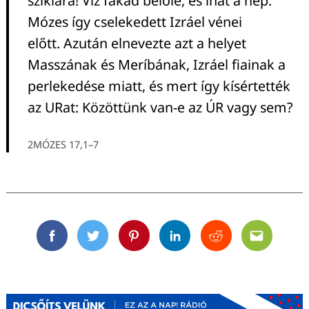
sziklára! Víz fakad belőle, és ihat a nép.
Mózes így cselekedett Izráel vénei
előtt. Azután elnevezte azt a helyet
Masszának és Meríbának, Izráel fiainak a
perlekedése miatt, és mert így kísértették
az URat: Közöttünk van-e az ÚR vagy sem?
2MÓZES 17,1–7
Facebook
Twitter
Pinterest
Linkedin
Reddit
Email