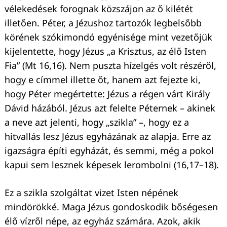
vélekedések forognak közszájon az ő kilétét
illetően. Péter, a Jézushoz tartozók legbelsőbb
körének szókimondó egyénisége mint vezetőjük
kijelentette, hogy Jézus „a Krisztus, az élő Isten
Fia” (Mt 16,16). Nem puszta hízelgés volt részéről,
hogy e címmel illette őt, hanem azt fejezte ki,
hogy Péter megértette: Jézus a régen várt Király
Dávid házából. Jézus azt felelte Péternek – akinek
a neve azt jelenti, hogy „szikla” –, hogy ez a
hitvallás lesz Jézus egyházának az alapja. Erre az
igazságra építi egyházát, és semmi, még a pokol
kapui sem lesznek képesek lerombolni (16,17–18).
Keresés:
Ez a szikla szolgáltat vizet Isten népének
mindörökké. Maga Jézus gondoskodik bőségesen
élő vízről népe, az egyház számára. Azok, akik