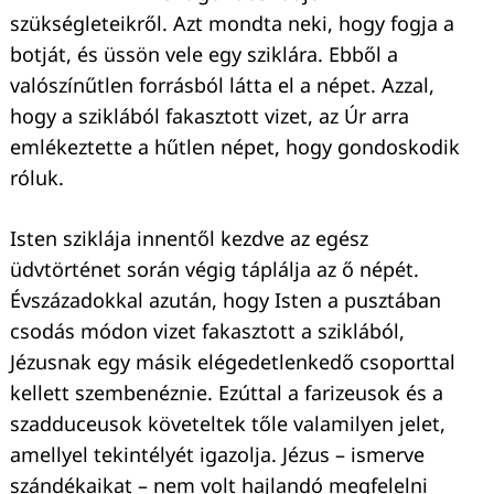
szükségleteikről. Azt mondta neki, hogy fogja a
botját, és üssön vele egy sziklára. Ebből a
valószínűtlen forrásból látta el a népet. Azzal,
hogy a sziklából fakasztott vizet, az Úr arra
emlékeztette a hűtlen népet, hogy gondoskodik
róluk.
Isten sziklája innentől kezdve az egész
üdvtörténet során végig táplálja az ő népét.
Évszázadokkal azután, hogy Isten a pusztában
csodás módon vizet fakasztott a sziklából,
Jézusnak egy másik elégedetlenkedő csoporttal
kellett szembenéznie. Ezúttal a farizeusok és a
szadduceusok követeltek tőle valamilyen jelet,
amellyel tekintélyét igazolja. Jézus – ismerve
szándékaikat – nem volt hajlandó megfelelni