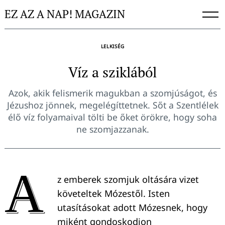
Skip
EZ AZ A NAP! MAGAZIN
to
content
LELKISÉG
Víz a sziklából
Azok, akik felismerik magukban a szomjúságot, és
Jézushoz jönnek, megelégíttetnek. Sőt a Szentlélek
élő víz folyamaival tölti be őket örökre, hogy soha
ne szomjazzanak.
A
z emberek szomjuk oltására vizet
követeltek Mózestől. Isten
utasításokat adott Mózesnek, hogy
miként gondoskodjon