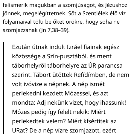
felismerik magukban a szomjúságot, és Jézushoz
jönnek, megelégíttetnek. Sőt a Szentlélek élő víz
folyamaival tölti be őket örökre, hogy soha ne
szomjazzanak (Jn 7,38–39).
Ezután útnak indult Izráel fiainak egész
közössége a Szín-pusztából, és ment
táborhelyről táborhelyre az ÚR parancsa
szerint. Tábort ütöttek Refídímben, de nem
volt ivóvize a népnek. A nép ismét
perlekedni kezdett Mózessel, és azt
mondta: Adj nekünk vizet, hogy ihassunk!
Mózes pedig így felelt nekik: Miért
perlekedtek velem? Miért kísértitek az
URat? De a nép vízre szomjazott, ezért