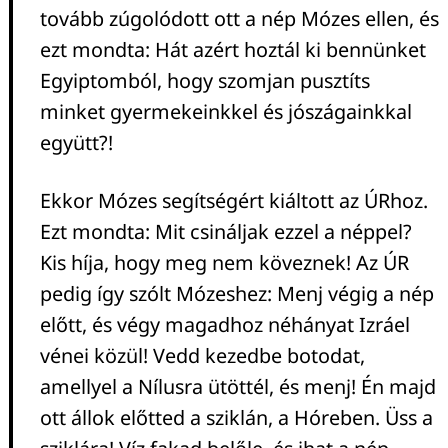
tovább zúgolódott ott a nép Mózes ellen, és
ezt mondta: Hát azért hoztál ki bennünket
Egyiptomból, hogy szomjan pusztíts
minket gyermekeinkkel és jószágainkkal
együtt?!
Ekkor Mózes segítségért kiáltott az ÚRhoz.
Ezt mondta: Mit csináljak ezzel a néppel?
Kis híja, hogy meg nem köveznek! Az ÚR
pedig így szólt Mózeshez: Menj végig a nép
előtt, és végy magadhoz néhányat Izráel
vénei közül! Vedd kezedbe botodat,
amellyel a Nílusra ütöttél, és menj! Én majd
ott állok előtted a sziklán, a Hóreben. Üss a