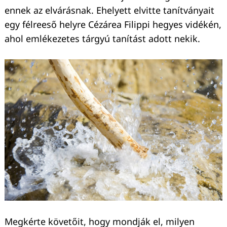
ennek az elvárásnak. Ehelyett elvitte tanítványait
egy félreeső helyre Cézárea Filippi hegyes vidékén,
ahol emlékezetes tárgyú tanítást adott nekik.
Megkérte követőit, hogy mondják el, milyen