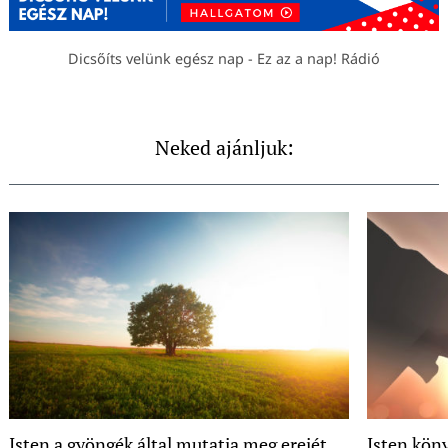
Dicsőíts velünk egész nap - Ez az a nap! Rádió
Neked ajánljuk:
Isten a gyöngék által mutatja meg erejét
Isten kön