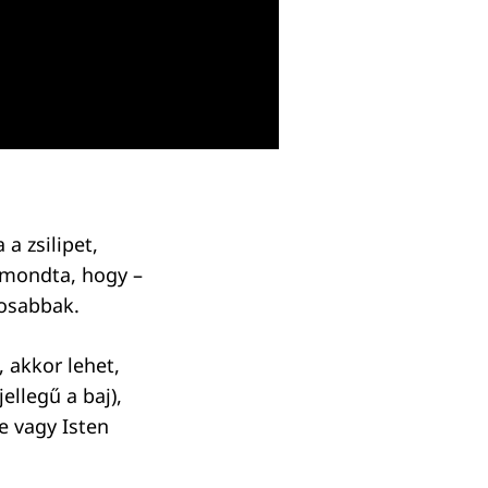
a zsilipet,
t mondta, hogy –
sosabbak.
, akkor lehet,
ellegű a baj),
e vagy Isten