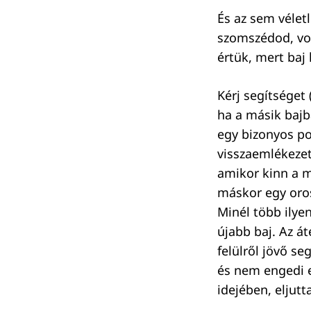
És az sem vélet
szomszédod, vol
értük, mert baj 
Keresés:
Kérj segítséget 
ha a másik bajb
egy bizonyos pon
visszaemlékezet
amikor kinn a 
máskor egy oros
Minél több ilye
újabb baj. Az á
felülről jövő s
és nem engedi e
idejében, eljutt