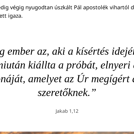
ig végig nyugodtan úszkált Pál apostolék vihartól d
ett igaza.
 ember az, aki a kísértés idején
iután kiállta a próbát, elnyeri 
náját, amelyet az Úr megígért 
szeretőknek.”
Jakab 1,12