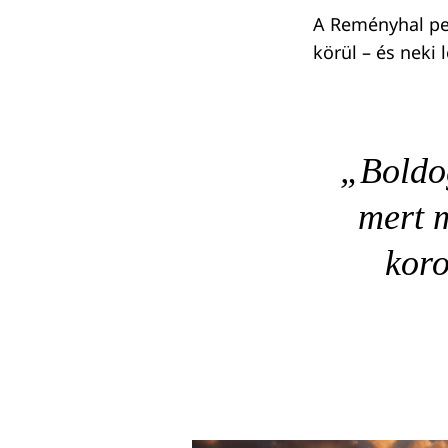
A Reményhal ped
körül – és neki l
„Boldog
mert m
koro