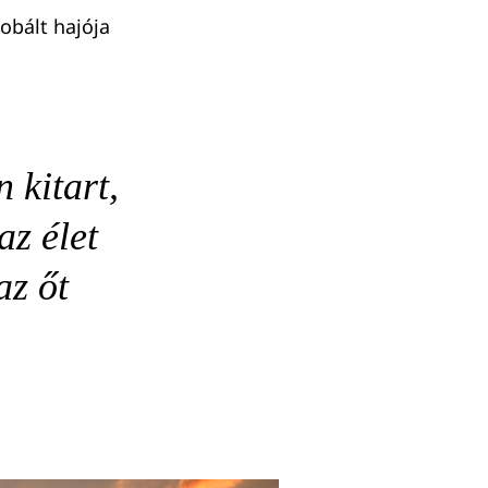
obált hajója
 kitart,
az élet
az őt