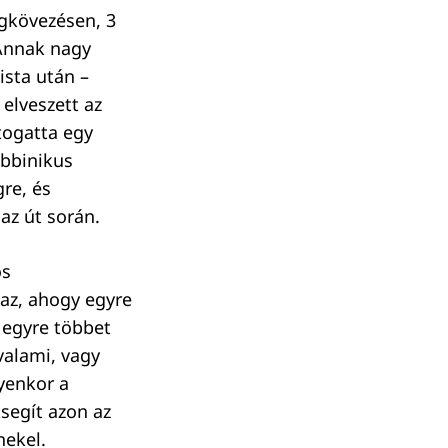
egkövezésen, 3
 Annak nagy
ista után –
elveszett az
togatta egy
abbinikus
gre, és
 az út során.
os
 az, ahogy egyre
 egyre többet
valami, vagy
lyenkor a
tsegít azon az
nekel.