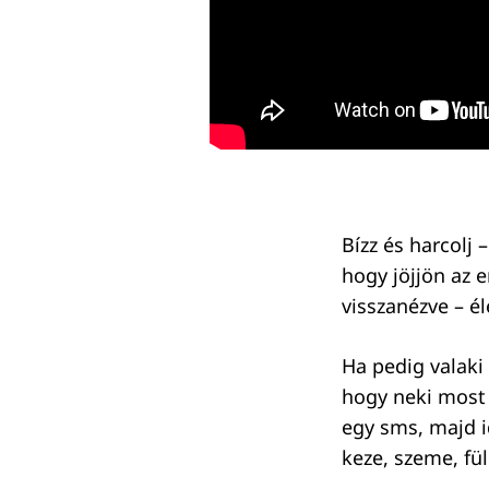
Bízz és harcolj 
hogy jöjjön az e
visszanézve – él
Ha pedig valaki
hogy neki most t
egy sms, majd i
keze, szeme, fül