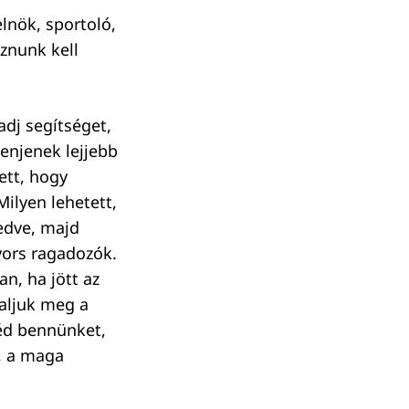
elnök, sportoló,
znunk kell
 adj segítséget,
enjenek lejjebb
ett, hogy
ilyen lehetett,
edve, majd
yors ragadozók.
n, ha jött az
taljuk meg a
véd bennünket,
, a maga