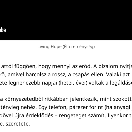
Living Hope (Élő reménység)
– attól függően, hogy mennyi az erőd. A bizalom nyitja 
rő, amivel harcolsz a rossz, a csapás ellen. Valaki az
ete legnehezebb napjai (hetei, évei) voltak a legáldá
 a környezetedből ritkábban jelentkezik, mint szokott
ényleg nehéz. Egy telefon, párezer forint (ha anyagi j
dővel újra érdeklődés – rengeteget számít. Ilyenkor t
e, szeretete.