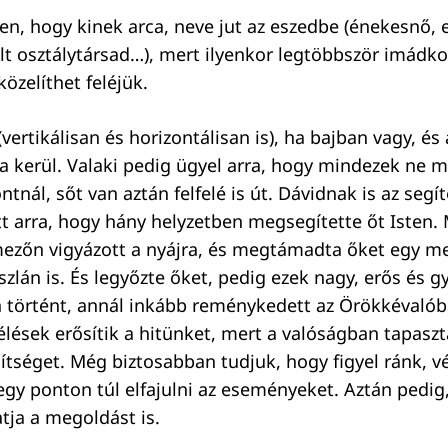
len, hogy kinek arca, neve jut az eszedbe (énekesnő, 
t osztálytársad…), mert ilyenkor legtöbbször imádko
közelíthet feléjük.
(vertikálisan és horizontálisan is), ha bajban vagy, és
a kerül. Valaki pedig ügyel arra, hogy mindezek ne m
tnál, sőt van aztán felfelé is út. Dávidnak is az segít
t arra, hogy hány helyzetben megsegítette őt Isten. M
mezőn vigyázott a nyájra, és megtámadta őket egy m
zlán is. És legyőzte őket, pedig ezek nagy, erős és g
n történt, annál inkább reménykedett az Örökkévalóba
télések erősítik a hitünket, mert a valóságban tapasz
egítséget. Még biztosabban tudjuk, hogy figyel ránk, 
gy ponton túl elfajulni az eseményeket. Aztán pedig
atja a megoldást is.