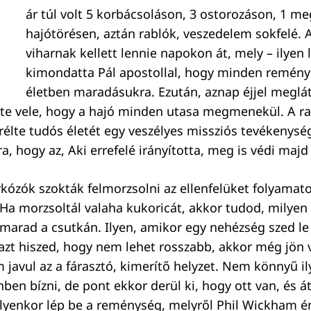
ár túl volt 5 korbácsoláson, 3 ostorozáson, 1 m
hajótörésen, aztán rablók, veszedelem sokfelé.
viharnak kellett lennie napokon át, mely – ilyen l
kimondatta Pál apostollal, hogy minden remény 
életben maradásukra. Ezután, aznap éjjel meglá
lte vele, hogy a hajó minden utasa megmenekül. A r
erélte tudós életét egy veszélyes missziós tevékenysé
a, hogy az, Aki errefelé irányította, meg is védi majd
rkózók szokták felmorzsolni az ellenfelüket folyamat
Ha morzsoltál valaha kukoricát, akkor tudod, milyen
arad a csutkán. Ilyen, amikor egy nehézség szed le
azt hiszed, hogy nem lehet rosszabb, akkor még jön 
 javul az a fárasztó, kimerítő helyzet. Nem könnyű i
nben bízni, de pont ekkor derül ki, hogy ott van, és á
Ilyenkor lép be a reménység, melyről Phil Wickham é