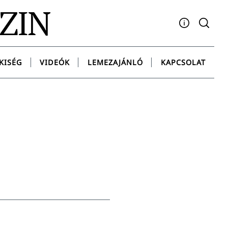
AZIN
Facebook
YouTube
Instagram
Twitter
Spotify
Messenge
KISÉG
VIDEÓK
LEMEZAJÁNLÓ
KAPCSOLAT