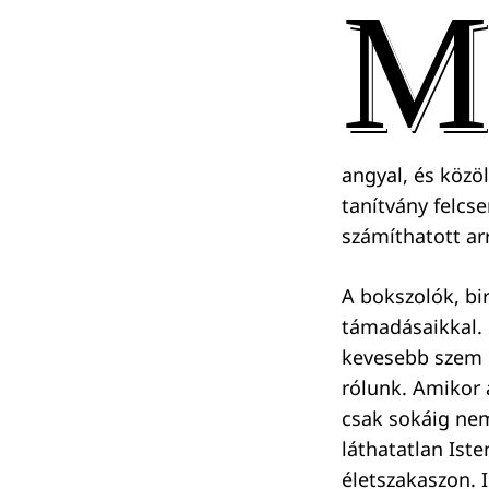
M
angyal, és közö
tanítvány felcs
számíthatott arr
A bokszolók, bi
támadásaikkal. 
kevesebb szem m
rólunk. Amikor 
csak sokáig nem
láthatatlan Iste
életszakaszon. 