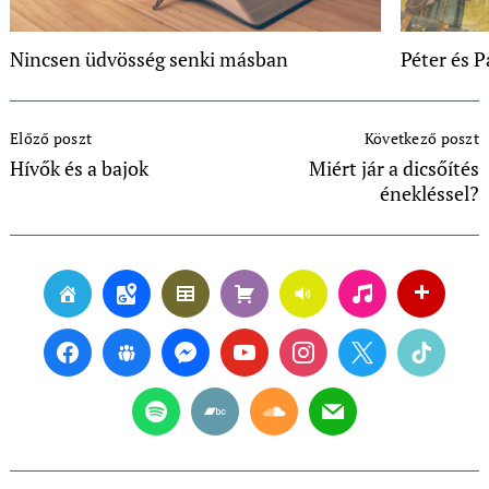
Nincsen üdvösség senki másban
Péter és P
Post
Előző poszt
Következő poszt
Navigation
Hívők és a bajok
Miért jár a dicsőítés
énekléssel?