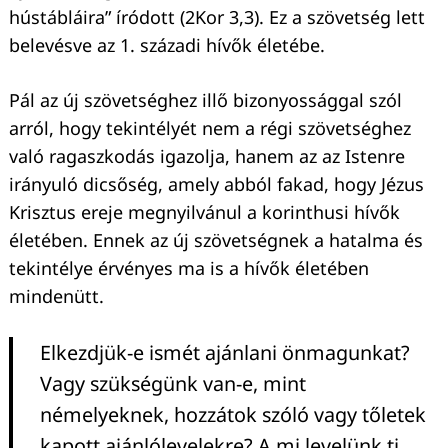
hústábláira” íródott (2Kor 3,3). Ez a szövetség lett
belevésve az 1. századi hívők életébe.
Pál az új szövetséghez illő bizonyossággal szól
arról, hogy tekintélyét nem a régi szövetséghez
való ragaszkodás igazolja, hanem az az Istenre
irányuló dicsőség, amely abból fakad, hogy Jézus
Krisztus ereje megnyilvánul a korinthusi hívők
életében. Ennek az új szövetségnek a hatalma és
tekintélye érvényes ma is a hívők életében
mindenütt.
Elkezdjük-e ismét ajánlani önmagunkat?
Vagy szükségünk van-e, mint
némelyeknek, hozzátok szóló vagy tőletek
kapott ajánlólevelekre? A mi levelünk ti