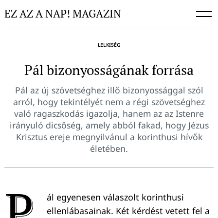
Skip
EZ AZ A NAP! MAGAZIN
to
content
LELKISÉG
Pál bizonyosságának forrása
Pál az új szövetséghez illő bizonyossággal szól
arról, hogy tekintélyét nem a régi szövetséghez
való ragaszkodás igazolja, hanem az az Istenre
irányuló dicsőség, amely abból fakad, hogy Jézus
Krisztus ereje megnyilvánul a korinthusi hívők
életében.
P
ál egyenesen válaszolt korinthusi
ellenlábasainak. Két kérdést vetett fel a