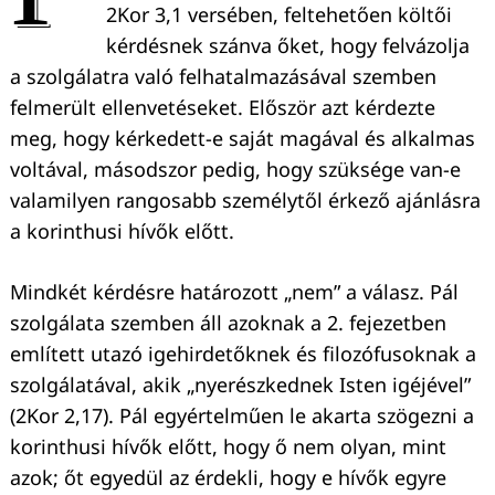
2Kor 3,1 versében, feltehetően költői
kérdésnek szánva őket, hogy felvázolja
a szolgálatra való felhatalmazásával szemben
felmerült ellenvetéseket. Először azt kérdezte
meg, hogy kérkedett-e saját magával és alkalmas
voltával, másodszor pedig, hogy szüksége van-e
valamilyen rangosabb személytől érkező ajánlásra
a korinthusi hívők előtt.
Mindkét kérdésre határozott „nem” a válasz. Pál
szolgálata szemben áll azoknak a 2. fejezetben
említett utazó igehirdetőknek és filozófusoknak a
szolgálatával, akik „nyerészkednek Isten igéjével”
(2Kor 2,17). Pál egyértelműen le akarta szögezni a
korinthusi hívők előtt, hogy ő nem olyan, mint
azok; őt egyedül az érdekli, hogy e hívők egyre