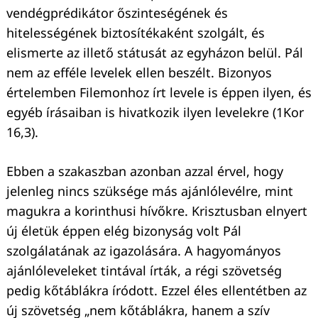
vendégprédikátor őszinteségének és
hitelességének biztosítékaként szolgált, és
elismerte az illető státusát az egyházon belül. Pál
nem az efféle levelek ellen beszélt. Bizonyos
értelemben Filemonhoz írt levele is éppen ilyen, és
egyéb írásaiban is hivatkozik ilyen levelekre (1Kor
16,3).
Keresés:
Ebben a szakaszban azonban azzal érvel, hogy
jelenleg nincs szüksége más ajánlólevélre, mint
magukra a korinthusi hívőkre. Krisztusban elnyert
új életük éppen elég bizonyság volt Pál
szolgálatának az igazolására. A hagyományos
ajánlóleveleket tintával írták, a régi szövetség
pedig kőtáblákra íródott. Ezzel éles ellentétben az
új szövetség „nem kőtáblákra, hanem a szív