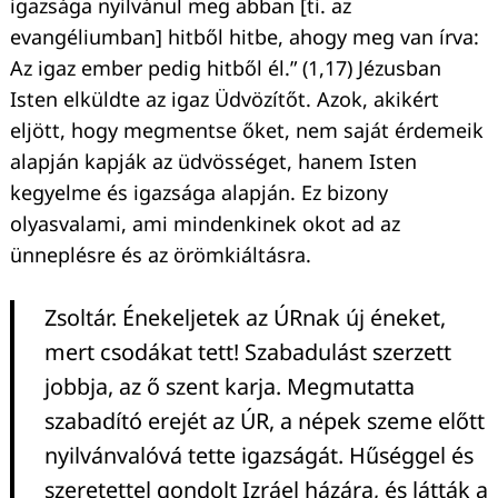
igazsága nyilvánul meg abban [ti. az
evangéliumban] hitből hitbe, ahogy meg van írva:
Az igaz ember pedig hitből él.” (1,17) Jézusban
Keresés:
Isten elküldte az igaz Üdvözítőt. Azok, akikért
eljött, hogy megmentse őket, nem saját érdemeik
alapján kapják az üdvösséget, hanem Isten
kegyelme és igazsága alapján. Ez bizony
olyasvalami, ami mindenkinek okot ad az
ünneplésre és az örömkiáltásra.
Zsoltár. Énekeljetek az ÚRnak új éneket,
mert csodákat tett! Szabadulást szerzett
jobbja, az ő szent karja. Megmutatta
szabadító erejét az ÚR, a népek szeme előtt
nyilvánvalóvá tette igazságát. Hűséggel és
szeretettel gondolt Izráel házára, és látták a