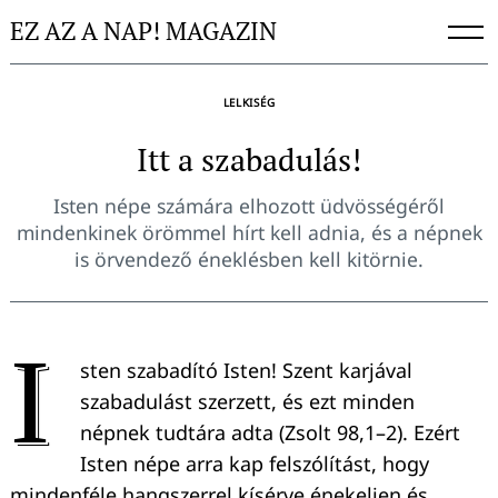
Skip
EZ AZ A NAP! MAGAZIN
to
content
LELKISÉG
Itt a szabadulás!
Isten népe számára elhozott üdvösségéről
mindenkinek örömmel hírt kell adnia, és a népnek
is örvendező éneklésben kell kitörnie.
I
sten szabadító Isten! Szent karjával
szabadulást szerzett, és ezt minden
népnek tudtára adta (Zsolt 98,1–2). Ezért
Isten népe arra kap felszólítást, hogy
mindenféle hangszerrel kísérve énekeljen és