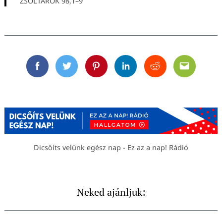
ZSOLTÁROK 98,1–9
Facebook
Twitter
Pinterest
Linkedin
Reddit
Email
Dicsőíts velünk egész nap - Ez az a nap! Rádió
Neked ajánljuk: