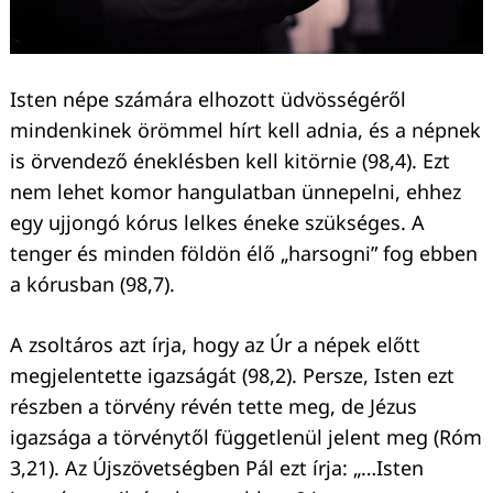
Isten népe számára elhozott üdvösségéről
mindenkinek örömmel hírt kell adnia, és a népnek
is örvendező éneklésben kell kitörnie (98,4). Ezt
nem lehet komor hangulatban ünnepelni, ehhez
egy ujjongó kórus lelkes éneke szükséges. A
tenger és minden földön élő „harsogni” fog ebben
a kórusban (98,7).
A zsoltáros azt írja, hogy az Úr a népek előtt
megjelentette igazságát (98,2). Persze, Isten ezt
részben a törvény révén tette meg, de Jézus
igazsága a törvénytől függetlenül jelent meg (Róm
3,21). Az Újszövetségben Pál ezt írja: „…Isten