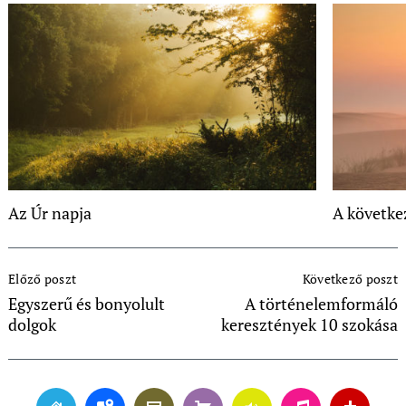
Az Úr napja
A követk
Post
Előző poszt
Következő poszt
Navigation
Egyszerű és bonyolult
A történelemformáló
dolgok
keresztények 10 szokása