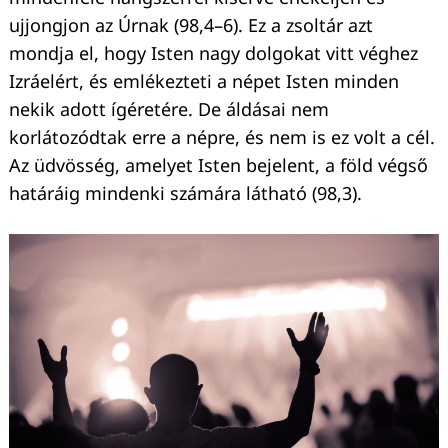
ujjongjon az Úrnak (98,4–6). Ez a zsoltár azt
mondja el, hogy Isten nagy dolgokat vitt véghez
Izráelért, és emlékezteti a népet Isten minden
nekik adott ígéretére. De áldásai nem
korlátozódtak erre a népre, és nem is ez volt a cél.
Az üdvösség, amelyet Isten bejelent, a föld végső
határáig mindenki számára látható (98,3).