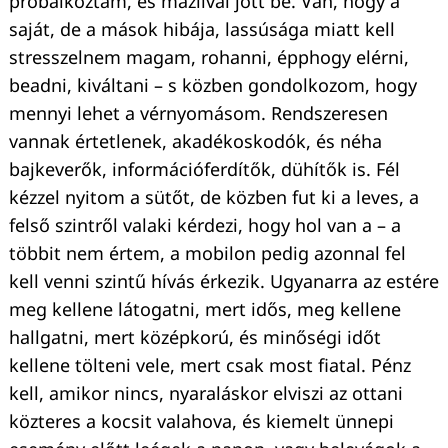
próbálkoztam, és mázlival jött be. Van, hogy a
saját, de a mások hibája, lassúsága miatt kell
stresszelnem magam, rohanni, épphogy elérni,
beadni, kiváltani – s közben gondolkozom, hogy
mennyi lehet a vérnyomásom. Rendszeresen
vannak értetlenek, akadékoskodók, és néha
bajkeverők, információferdítők, dühítők is. Fél
kézzel nyitom a sütőt, de közben fut ki a leves, a
felső szintről valaki kérdezi, hogy hol van a – a
többit nem értem, a mobilon pedig azonnal fel
kell venni szintű hívás érkezik. Ugyanarra az estére
meg kellene látogatni, mert idős, meg kellene
hallgatni, mert középkorú, és minőségi időt
kellene tölteni vele, mert csak most fiatal. Pénz
kell, amikor nincs, nyaraláskor elviszi az ottani
közteres a kocsit valahova, és kiemelt ünnepi