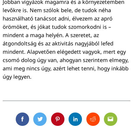
Jobban vigyázok magamra és a környezetemben
levőkre is. Nem szólok bele, de tudok néha
használható tanácsot adni, élvezem az apró
örömöket, és jókat tudok szomorkodni is –
mindent a maga helyén. A szeretet, az
átgondoltság és az aktivitás nagyjából lefed
mindent. Alapvetően elégedett vagyok, mert egy
csomó dolog úgy van, ahogyan szerintem elmegy,
ami meg nincs úgy, azért lehet tenni, hogy inkább
úgy legyen.
Facebook
Twitter
Pinterest
Linkedin
Reddit
Email