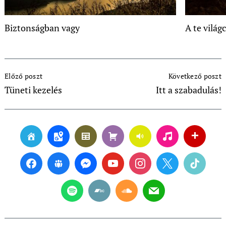
Biztonságban vagy
A te világ
Post
Előző poszt
Következő poszt
Navigation
Tüneti kezelés
Itt a szabadulás!