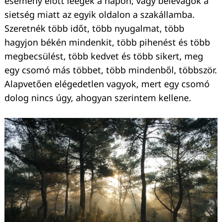
esemény előtt leégek a napon, vagy belevágok a
sietség miatt az egyik oldalon a szakállamba.
Szeretnék több időt, több nyugalmat, több
hagyjon békén mindenkit, több pihenést és több
megbecsülést, több kedvet és több sikert, meg
egy csomó más többet, több mindenből, többször.
Alapvetően elégedetlen vagyok, mert egy csomó
dolog nincs úgy, ahogyan szerintem kellene.