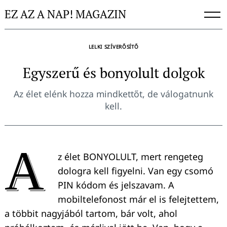
Skip
EZ AZ A NAP! MAGAZIN
to
content
LELKI SZÍVERŐSÍTŐ
Egyszerű és bonyolult dolgok
Az élet elénk hozza mindkettőt, de válogatnunk
kell.
A
z élet BONYOLULT, mert rengeteg
dologra kell figyelni. Van egy csomó
PIN kódom és jelszavam. A
mobiltelefonost már el is felejtettem,
a többit nagyjából tartom, bár volt, ahol