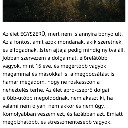
Keresés:
Az élet EGYSZERŰ, mert nem is annyira bonyolult.
Az a fontos, amit azok mondanak, akik szeretnek,
és elfogadnak, Isten ajtaja pedig mindig nyitva áll.
Jobban szervezem a dolgaimat, előrelátóbb
vagyok, mint 15 éve, és megértőbb vagyok
magammal és másokkal is, a megbocsátást is
hamar megadom, hogy ne roskasszon a
neheztelés terhe. Az élet apró-cseprő dolgai
előbb-utóbb megoldódnak, nem akaszt ki, ha
valami nem olyan, nem akkor és nem úgy.
Komolyabban veszem ezt, és lazábban azt. Emiatt
megbízhatóbb, és stresszmentesebb vagyok.