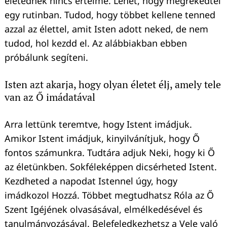
életednek nincs értelme. Lehet, hogy megrekedtél
egy rutinban. Tudod, hogy többet kellene tenned
azzal az élettel, amit Isten adott neked, de nem
tudod, hol kezdd el. Az alábbiakban ebben
próbálunk segíteni.
Isten azt akarja, hogy olyan életet élj, amely tele
van az Ő imádatával
Arra lettünk teremtve, hogy Istent imádjuk.
Amikor Istent imádjuk, kinyilvánítjuk, hogy Ő
fontos számunkra. Tudtára adjuk Neki, hogy ki Ő
az életünkben. Sokféleképpen dicsérheted Istent.
Kezdheted a napodat Istennel úgy, hogy
imádkozol Hozzá. Többet megtudhatsz Róla az Ő
Szent Igéjének olvasásával, elmélkedésével és
tanulmányozásával. Belefeledkezhetsz a Vele való