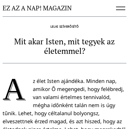
Skip
EZ AZ A NAP! MAGAZIN
to
content
LELKI SZÍVERŐSÍTŐ
Mit akar Isten, mit tegyek az
életemmel?
A
z élet Isten ajándéka. Minden nap,
amikor Ő megengedi, hogy felébredj,
van valami értelmes tennivalód,
mégha időnként talán nem is úgy
tűnik. Lehet, hogy céltalanul bolyongsz,
elveszettnek érzed magad, és azt hiszed, hogy az