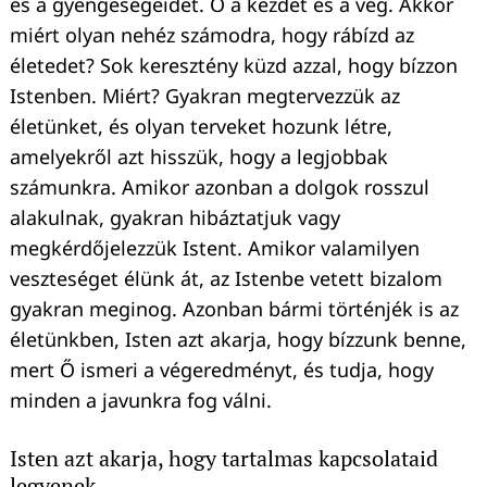
és a gyengeségeidet. Ő a kezdet és a vég. Akkor
miért olyan nehéz számodra, hogy rábízd az
életedet? Sok keresztény küzd azzal, hogy bízzon
Istenben. Miért? Gyakran megtervezzük az
életünket, és olyan terveket hozunk létre,
amelyekről azt hisszük, hogy a legjobbak
számunkra. Amikor azonban a dolgok rosszul
alakulnak, gyakran hibáztatjuk vagy
megkérdőjelezzük Istent. Amikor valamilyen
veszteséget élünk át, az Istenbe vetett bizalom
gyakran meginog. Azonban bármi történjék is az
életünkben, Isten azt akarja, hogy bízzunk benne,
Keresés:
mert Ő ismeri a végeredményt, és tudja, hogy
minden a javunkra fog válni.
Isten azt akarja, hogy tartalmas kapcsolataid
legyenek