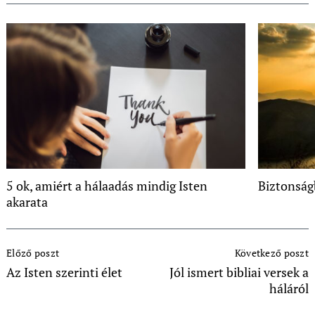
5 ok, amiért a hálaadás mindig Isten
Biztonság
akarata
Post
Előző poszt
Következő poszt
Navigation
Az Isten szerinti élet
Jól ismert bibliai versek a
háláról