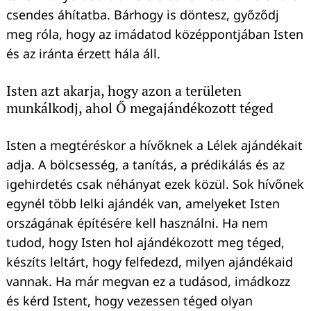
csendes áhítatba. Bárhogy is döntesz, győződj
meg róla, hogy az imádatod középpontjában Isten
és az iránta érzett hála áll.
Isten azt akarja, hogy azon a területen
munkálkodj, ahol Ő megajándékozott téged
Isten a megtéréskor a hívőknek a Lélek ajándékait
adja. A bölcsesség, a tanítás, a prédikálás és az
igehirdetés csak néhányat ezek közül. Sok hívőnek
egynél több lelki ajándék van, amelyeket Isten
országának építésére kell használni. Ha nem
tudod, hogy Isten hol ajándékozott meg téged,
készíts leltárt, hogy felfedezd, milyen ajándékaid
vannak. Ha már megvan ez a tudásod, imádkozz
és kérd Istent, hogy vezessen téged olyan