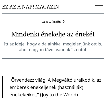
Skip
EZ AZ A NAP! MAGAZIN
to
content
LELKI SZÍVERŐSÍTŐ
Mindenki énekelje az énekét
Itt az ideje, hogy a dalainkkal megjelenjünk ott is,
ahol nagyon távol vannak Istentől.
„Örvendezz világ, A Megváltó uralkodik, az
emberek énekeljenek (használják)
énekekeiket.” (Joy to the World)