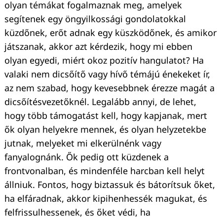
olyan témákat fogalmaznak meg, amelyek
segítenek egy öngyilkossági gondolatokkal
küzdőnek, erőt adnak egy küszködőnek, és amikor
játszanak, akkor azt kérdezik, hogy mi ebben
olyan egyedi, miért okoz pozitív hangulatot? Ha
valaki nem dicsőítő vagy hívő témájú énekeket ír,
az nem szabad, hogy kevesebbnek érezze magát a
dicsőítésvezetőknél. Legalább annyi, de lehet,
hogy több támogatást kell, hogy kapjanak, mert
ők olyan helyekre mennek, és olyan helyzetekbe
jutnak, melyeket mi elkerülnénk vagy
fanyalognánk. Ők pedig ott küzdenek a
frontvonalban, és mindenféle harcban kell helyt
állniuk. Fontos, hogy biztassuk és bátorítsuk őket,
ha elfáradnak, akkor kipihenhessék magukat, és
felfrissulhessenek, és őket védi, ha