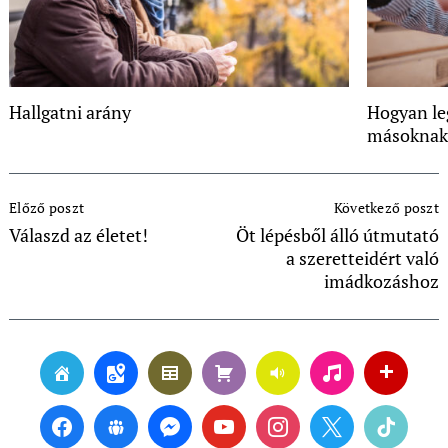
Hallgatni arány
Hogyan le
másoknak
Post
Előző poszt
Következő poszt
Navigation
Válaszd az életet!
Öt lépésből álló útmutató
a szeretteidért való
imádkozáshoz