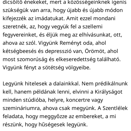
dicsőítő énekeket, mert a közösségeinknek igenis
szükségük van arra, hogy újabb és újabb módon
kifejezzék az imádatukat. Amit ezzel mondani
szeretnék, az, hogy vegyük fel a szellemi
fegyvereinket, és éljük meg az elhívásunkat, ott,
ahova az szól. Vigyünk Reményt oda, ahol
kétségbeesés és depresszió van, Örömöt, ahol
most szomorúság és elkeseredettség található.
Vigyünk fényt a sötétség völgyeibe.
Legyünk hitelesek a dalainkkal. Nem prédikálnunk
kell, hanem példának lenni, elvinni a Királyságot
minden stúdióba, helyre, koncertre vagy
szemináriumra, ahova csak megyünk. A Szentlélek
feladata, hogy meggyőzze az embereket, a mi
részünk, hogy hűségesek legyünk.