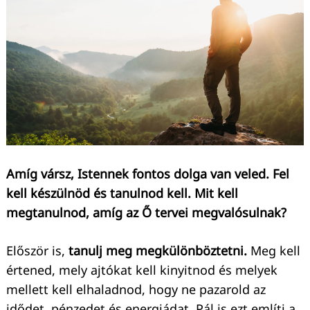
Amíg vársz, Istennek fontos dolga van veled. Fel
kell készülnöd és tanulnod kell. Mit kell
megtanulnod, amíg az Ő tervei megvalósulnak?
Először is,
tanulj meg megkülönböztetni.
Meg kell
értened, mely ajtókat kell kinyitnod és melyek
Keresés:
mellett kell elhaladnod, hogy ne pazarold az
idődet, pénzedet és energiádat. Pál is ezt említi a