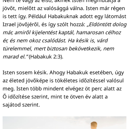
Nem te vagy az első, akinek Isten megmutatja a
jövőt, mielőtt az valósággá válna. Isten már régen
is tett így. Például Habakuknak adott egy látomást
Izrael jövőjéről, és így szólt hozzá:
„Eldöntött dolog
már, amiről kijelentést kaptál, hamarosan célhoz
ér, és nem okoz csalódást. Ha késik is, várd
türelemmel, mert biztosan bekövetkezik, nem
marad el.”
(Habakuk 2:3).
Isten sosem késik. Ahogy Habakuk esetében, úgy
az életed jövőképe is tökéletes időzítéssel valósul
meg. Isten több mindent elvégez öt perc alatt az
Ő időzítése szerint, mint te ötven év alatt a
sajátod szerint.