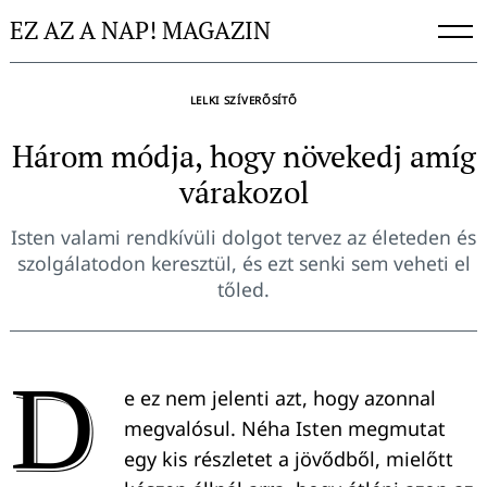
Skip
EZ AZ A NAP! MAGAZIN
to
content
LELKI SZÍVERŐSÍTŐ
Három módja, hogy növekedj amíg
várakozol
Isten valami rendkívüli dolgot tervez az életeden és
szolgálatodon keresztül, és ezt senki sem veheti el
tőled.
D
e ez nem jelenti azt, hogy azonnal
megvalósul. Néha Isten megmutat
egy kis részletet a jövődből, mielőtt