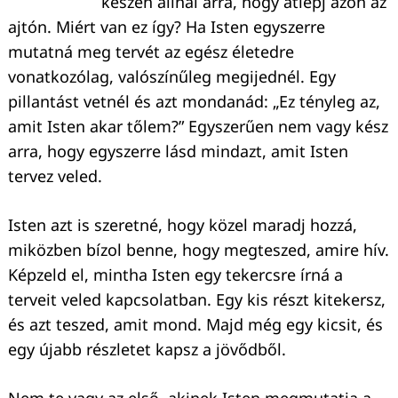
készen állnál arra, hogy átlépj azon az
ajtón. Miért van ez így? Ha Isten egyszerre
mutatná meg tervét az egész életedre
vonatkozólag, valószínűleg megijednél. Egy
pillantást vetnél és azt mondanád: „Ez tényleg az,
amit Isten akar tőlem?” Egyszerűen nem vagy kész
arra, hogy egyszerre lásd mindazt, amit Isten
tervez veled.
Isten azt is szeretné, hogy közel maradj hozzá,
miközben bízol benne, hogy megteszed, amire hív.
Képzeld el, mintha Isten egy tekercsre írná a
terveit veled kapcsolatban. Egy kis részt kitekersz,
és azt teszed, amit mond. Majd még egy kicsit, és
egy újabb részletet kapsz a jövődből.