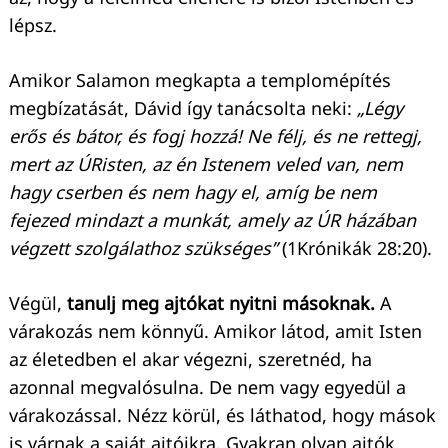
lépsz.
Amikor Salamon megkapta a templomépítés
megbízatását, Dávid így tanácsolta neki:
„Légy
erős és bátor, és fogj hozzá! Ne félj, és ne rettegj,
mert az ÚRisten, az én Istenem veled van, nem
hagy cserben és nem hagy el, amíg be nem
fejezed mindazt a munkát, amely az ÚR házában
végzett szolgálathoz szükséges”
(1Krónikák 28:20).
Végül,
tanulj meg ajtókat nyitni másoknak.
A
várakozás nem könnyű. Amikor látod, amit Isten
az életedben el akar végezni, szeretnéd, ha
azonnal megvalósulna. De nem vagy egyedül a
várakozással. Nézz körül, és láthatod, hogy mások
is várnak a saját ajtóikra. Gyakran olyan ajtók