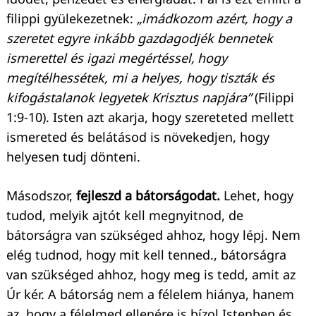
filippi gyülekezetnek:
„imádkozom azért, hogy a
szeretet egyre inkább gazdagodjék bennetek
ismerettel és igazi megértéssel,
hogy
megítélhessétek, mi a helyes, hogy tiszták és
kifogástalanok legyetek Krisztus napjára”
(Filippi
1:9-10). Isten azt akarja, hogy szereteted mellett
ismereted és belátásod is növekedjen, hogy
helyesen tudj dönteni.
Másodszor,
fejleszd a bátorságodat.
Lehet, hogy
tudod, melyik ajtót kell megnyitnod, de
bátorságra van szükséged ahhoz, hogy lépj. Nem
elég tudnod, hogy mit kell tenned., bátorságra
van szükséged ahhoz, hogy meg is tedd, amit az
Úr kér. A bátorság nem a félelem hiánya, hanem
az, hogy a félelmed ellenére is bízol Istenben és