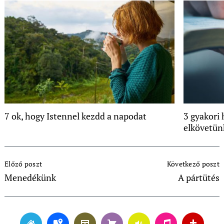
7 ok, hogy Istennel kezdd a napodat
3 gyakori 
elkövetü
Post
Előző poszt
Következő poszt
Navigation
Menedékünk
A pártütés