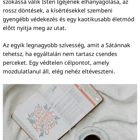
szokássá válik Isten Igéjének elhanyagolása, az
rossz döntések, a kísértésekkel szembeni
Keresés:
gyengébb védekezés és egy kaotikusabb életmód
előtt nyitja meg az utat.
Az egyik legnagyobb szívesség, amit a Sátánnak
tehetsz, ha egyáltalán nem tartasz csendes
perceket. Egy védtelen célpontot, amely
mozdulatlanul áll, elég nehéz eltéveszteni.