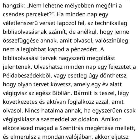
hangzik: „Nem lehetne mélyebben megélni a
csendes perceket?”. Ha minden nap egy
véletlenszerű verset lapozol fel, az technikailag
bibliaolvasásnak számít, de anélkül, hogy lenne
összefüggése annak, amit olvasol, valószínűleg
nem a legjobbat kapod a pénzedért. A
bibliaolvasási tervek nagyszerű megoldást
jelentenek. Olvashatsz minden nap egy fejezetet a
Példabeszédekből, vagy esetleg úgy dönthetsz,
hogy olyan tervet követsz, amely egy év alatt
végigvisz az egész Biblián. Bármit is teszel, légy
következetes és aktívan foglalkozz azzal, amit
olvasol. Nincs hatalma annak, ha egyszerűen csak
végigsiklasz a szemeddel az oldalon. Amikor
elkötelezed magad a Szentírás megértése mellett,
és elmerülsz a mondanivalójában, akkor eljutsz