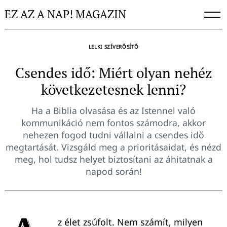
Skip
EZ AZ A NAP! MAGAZIN
to
content
LELKI SZÍVERŐSÍTŐ
Csendes idő: Miért olyan nehéz
következetesnek lenni?
Ha a Biblia olvasása és az Istennel való
kommunikáció nem fontos számodra, akkor
nehezen fogod tudni vállalni a csendes idő
megtartását. Vizsgáld meg a prioritásaidat, és nézd
meg, hol tudsz helyet biztosítani az áhitatnak a
napod során!
z élet zsúfolt. Nem számít, milyen