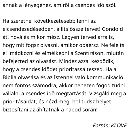
annak a lényegéhez, amiről a csendes idő szól.
Ha szeretnél következetesebb lenni az
elcsendesedésedben, állíts össze tervet! Gondold
át, hová és mikor mész. Legyen terved arra is,
hogy mit fogsz olvasni, amikor odaérsz. Ne felejts
el imádkozni és elmélkedni a Szentíráson, miután
befejezted az olvasást. Mindez azzal kezdődik,
hogy a csendes idődet prioritássá teszed. Ha a
Biblia olvasása és az Istennel való kommunikáció
nem fontos számodra, akkor nehezen fogod tudni
vállalni a csendes idő megtartását. Vizsgáld meg a
prioritásaidat, és nézd meg, hol tudsz helyet
biztosítani az áhítatnak a napod során!
Forrás: KLOVE