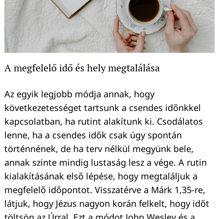
A megfelelő idő és hely megtalálása
Az egyik legjobb módja annak, hogy
következetességet tartsunk a csendes időnkkel
kapcsolatban, ha rutint alakítunk ki. Csodálatos
lenne, ha a csendes idők csak úgy spontán
történnének, de ha terv nélkül megyünk bele,
annak szinte mindig lustaság lesz a vége. A rutin
kialakításának első lépése, hogy megtaláljuk a
megfelelő időpontot. Visszatérve a Márk 1,35-re,
látjuk, hogy Jézus nagyon korán felkelt, hogy időt
töltsön az Úrral. Ezt a módot John Wesley és a