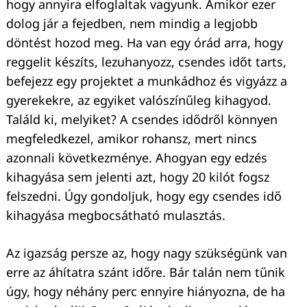
hogy annyira elfoglaltak vagyunk. Amikor ezer
dolog jár a fejedben, nem mindig a legjobb
döntést hozod meg. Ha van egy órád arra, hogy
reggelit készíts, lezuhanyozz, csendes időt tarts,
befejezz egy projektet a munkádhoz és vigyázz a
gyerekekre, az egyiket valószínűleg kihagyod.
Találd ki, melyiket? A csendes idődről könnyen
megfeledkezel, amikor rohansz, mert nincs
azonnali következménye. Ahogyan egy edzés
kihagyása sem jelenti azt, hogy 20 kilót fogsz
felszedni. Úgy gondoljuk, hogy egy csendes idő
kihagyása megbocsátható mulasztás.
Az igazság persze az, hogy nagy szükségünk van
erre az áhítatra szánt időre. Bár talán nem tűnik
úgy, hogy néhány perc ennyire hiányozna, de ha