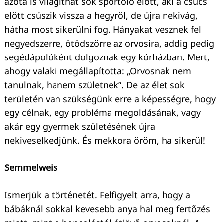
azóta is világíthat sok sportoló előtt, aki a csúcs
előtt csúszik vissza a hegyről, de újra nekivág,
hátha most sikerülni fog. Hányakat vesznek fel
negyedszerre, ötödszörre az orvosira, addig pedig
segédápolóként dolgoznak egy kórházban. Mert,
ahogy valaki megállapította: „Orvosnak nem
tanulnak, hanem születnek”. De az élet sok
területén van szükségünk erre a képességre, hogy
egy célnak, egy probléma megoldásának, vagy
akár egy gyermek születésének újra
nekiveselkedjünk. És mekkora öröm, ha sikerül!
Semmelweis
Ismerjük a történetét. Felfigyelt arra, hogy a
bábáknál sokkal kevesebb anya hal meg fertőzés