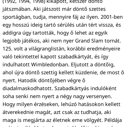
(1992, 1994, 1998) kikapott, kétszer döntő
játszmában. Aki játszott már döntő szettes
sportágban, tudja, mennyire fáj az ilyen. 2001-ben
egy hosszú ideig tartó sérülés után tért vissza, és
addigra úgy tartották, hogy ő lehet az egyik
legjobb játékos, aki nem nyer Grand Slam tornát.
125. volt a világranglistán, korábbi eredményeire
való tekintettel kapott szabadkártyát, és így
indulhatott Wimbledonban. Eljutott a döntőig,
ahol újra döntő szettig kellett küzdenie, de most ő
nyert. Hatodik döntőjében végre ő
diadalmaskodhatott. Szabadkártyás indulóként
soha senki nem nyert a négy nagy versenyen.
Hogy milyen érzéseken, lehúzó hatásokon kellett
átverekednie magát, azt csak az tudhatja, aki
maga is megjárta az életnek eme völgyét. Példája