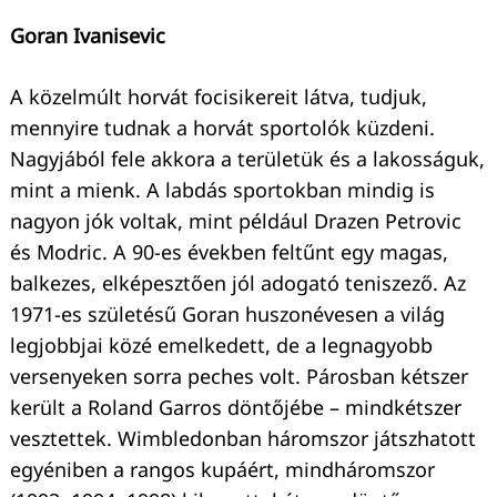
Goran Ivanisevic
A közelmúlt horvát focisikereit látva, tudjuk,
mennyire tudnak a horvát sportolók küzdeni.
Nagyjából fele akkora a területük és a lakosságuk,
mint a mienk. A labdás sportokban mindig is
nagyon jók voltak, mint például Drazen Petrovic
és Modric. A 90-es években feltűnt egy magas,
balkezes, elképesztően jól adogató teniszező. Az
1971-es születésű Goran huszonévesen a világ
legjobbjai közé emelkedett, de a legnagyobb
versenyeken sorra peches volt. Párosban kétszer
került a Roland Garros döntőjébe – mindkétszer
vesztettek. Wimbledonban háromszor játszhatott
egyéniben a rangos kupáért, mindháromszor