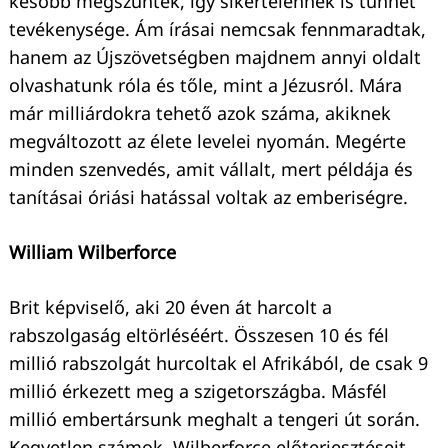
később megszűntek, így sikertelennek is tűnhet
tevékenysége. Ám írásai nemcsak fennmaradtak,
hanem az Újszövetségben majdnem annyi oldalt
olvashatunk róla és tőle, mint a Jézusról. Mára
már milliárdokra tehető azok száma, akiknek
megváltozott az élete levelei nyomán. Megérte
minden szenvedés, amit vállalt, mert példája és
tanításai óriási hatással voltak az emberiségre.
William Wilberforce
Brit képviselő, aki 20 éven át harcolt a
rabszolgaság eltörléséért. Összesen 10 és fél
millió rabszolgát hurcoltak el Afrikából, de csak 9
millió érkezett meg a szigetországba. Másfél
millió embertársunk meghalt a tengeri út során.
Kegyetlen számok. Wilberforce előterjesztéseit