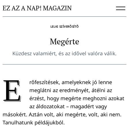
Skip
EZ AZ A NAP! MAGAZIN
to
content
LELKI SZÍVERŐSÍTŐ
Megérte
Küzdesz valamiért, és az idővel valóra válik.
E
rőfeszítések, amelyeknek jó lenne
meglátni az eredményét, átélni az
érzést, hogy megérte meghozni azokat
az áldozatokat – magadért vagy
másokért. Aztán volt, aki megérte, volt, aki nem.
Tanulhatunk példájukból.