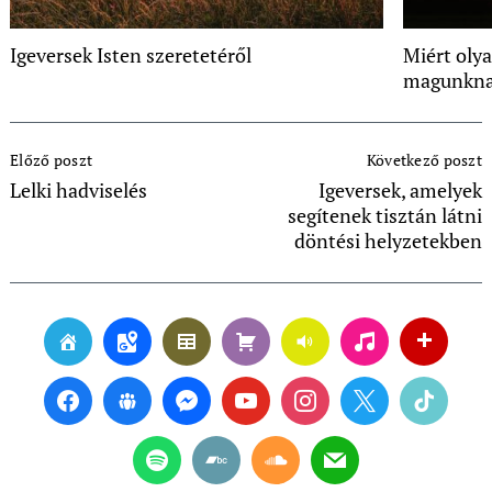
Igeversek Isten szeretetéről
Miért oly
magunkn
Post
Előző poszt
Következő poszt
Navigation
Lelki hadviselés
Igeversek, amelyek
segítenek tisztán látni
döntési helyzetekben