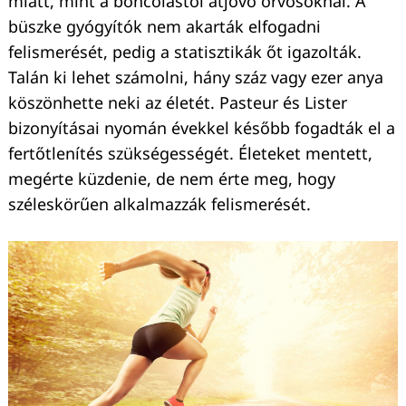
miatt, mint a boncolástól átjövő orvosoknál. A
büszke gyógyítók nem akarták elfogadni
felismerését, pedig a statisztikák őt igazolták.
Talán ki lehet számolni, hány száz vagy ezer anya
köszönhette neki az életét. Pasteur és Lister
bizonyításai nyomán évekkel később fogadták el a
fertőtlenítés szükségességét. Életeket mentett,
megérte küzdenie, de nem érte meg, hogy
széleskörűen alkalmazzák felismerését.