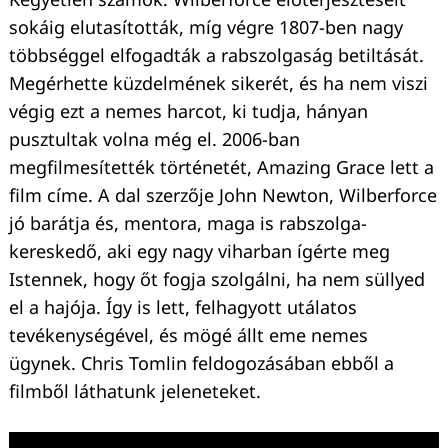
sokáig elutasították, míg végre 1807-ben nagy
többséggel elfogadták a rabszolgaság betiltását.
Megérhette küzdelmének sikerét, és ha nem viszi
végig ezt a nemes harcot, ki tudja, hányan
pusztultak volna még el. 2006-ban
megfilmesítették történetét, Amazing Grace lett a
film címe. A dal szerzője John Newton, Wilberforce
jó barátja és, mentora, maga is rabszolga-
kereskedő, aki egy nagy viharban ígérte meg
Istennek, hogy őt fogja szolgálni, ha nem süllyed
el a hajója. Így is lett, felhagyott utálatos
tevékenységével, és mögé állt eme nemes
ügynek. Chris Tomlin feldogozásában ebből a
filmből láthatunk jeleneteket.