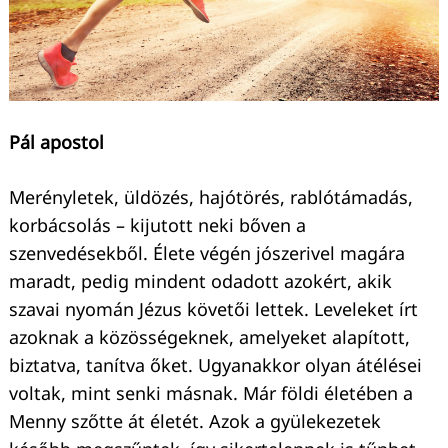
Keresés:
Pál apostol
Merényletek, üldözés, hajótörés, rablótámadás,
korbácsolás – kijutott neki bőven a
szenvedésekből. Élete végén jószerivel magára
maradt, pedig mindent odadott azokért, akik
szavai nyomán Jézus követői lettek. Leveleket írt
azoknak a közösségeknek, amelyeket alapított,
biztatva, tanítva őket. Ugyanakkor olyan átélései
voltak, mint senki másnak. Már földi életében a
Menny szőtte át életét. Azok a gyülekezetek