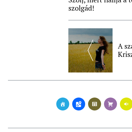
szolgád!
Post
Navigation
A sz
Kris