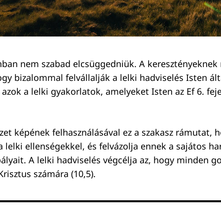
nban nem szabad elcsüggedniük. A keresztényeknek
y bizalommal felvállalják a lelki hadviselés Isten ált
 azok a lelki gyakorlatok, amelyeket Isten az Ef 6. fe
zet képének felhasználásával ez a szakasz rámutat, 
lelki ellenségekkel, és felvázolja ennek a sajátos ha
ályait. A lelki hadviselés végcélja az, hogy minden g
Krisztus számára (10,5).