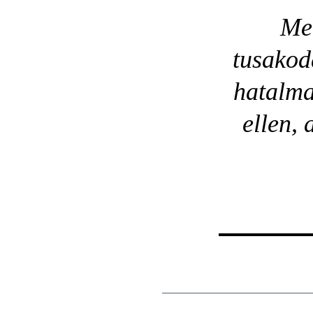
Mer
tusakod
hatalma
ellen, 