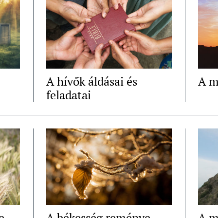
A hívők áldásai és
A m
feladatai
e
A békesség reménye
A m