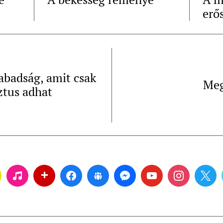
erő
abadság, amit csak
Meg
ztus adhat