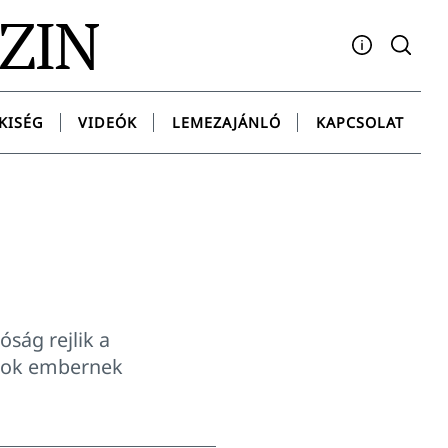
AZIN
Facebook
YouTube
Instagram
Twitter
Spotify
Messenge
KISÉG
VIDEÓK
LEMEZAJÁNLÓ
KAPCSOLAT
óság rejlik a
 sok embernek