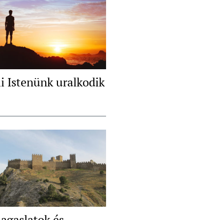
i Istenünk uralkodik
agaslatok és