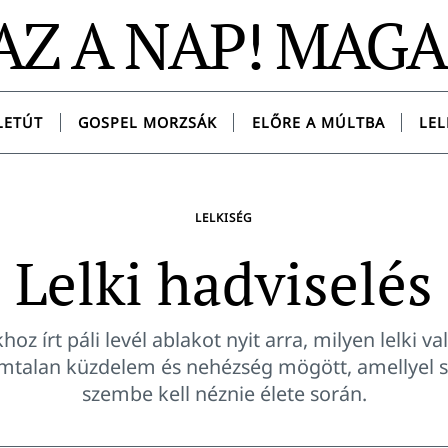
AZ A NAP! MAG
LETÚT
GOSPEL MORZSÁK
ELŐRE A MÚLTBA
LEL
LELKISÉG
Lelki hadviselés
hoz írt páli levél ablakot nyit arra, milyen lelki val
mtalan küzdelem és nehézség mögött, amellyel
szembe kell néznie élete során.