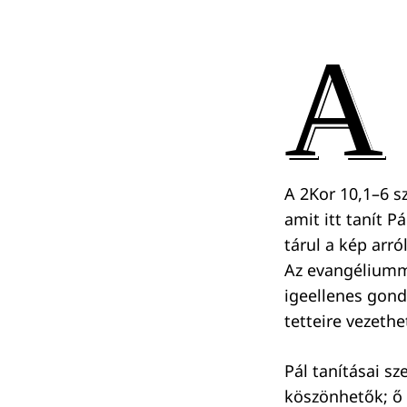
A
A 2Kor 10,1–6 s
amit itt tanít P
tárul a kép arr
Az evangéliumma
igeellenes gon
tetteire vezethe
Pál tanításai s
köszönhetők; ő