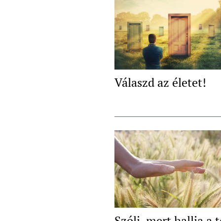
Válaszd az életet!
Szólj, mert hallja a t