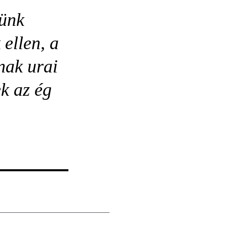
künk
ellen, a
nak urai
ek az ég