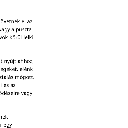
övetnek el az
vagy a puszta
ők körül lelki
t nyújt ahhoz,
vegeket, elénk
sztalás mögött.
i és az
ődéseire vagy
ének
r egy