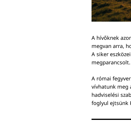
A hívőknek azo
megvan arra, hog
A siker eszközei
Keresés:
megparancsolt.
A római fegyver
vívhatunk meg a 
hadviselési szab
foglyul ejtsünk 