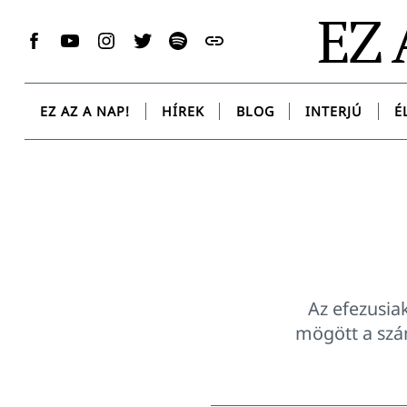
Skip
EZ 
to
Facebook
YouTube
Instagram
Twitter
Spotify
Messenger
content
EZ AZ A NAP!
HÍREK
BLOG
INTERJÚ
É
Az efezusiak
mögött a szá