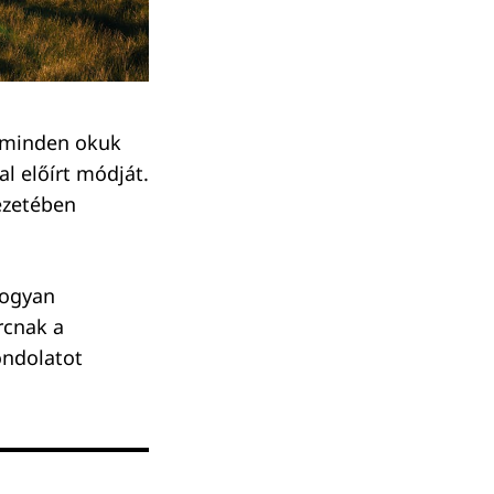
 minden okuk
al előírt módját.
jezetében
hogyan
rcnak a
ondolatot