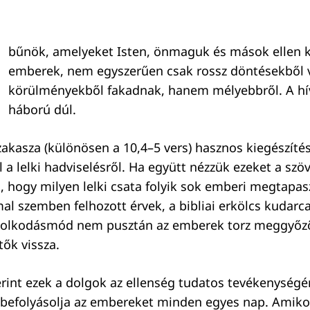
bűnök, amelyeket Isten, önmaguk és mások ellen k
emberek, nem egyszerűen csak rossz döntésekből 
körülményekből fakadnak, hanem mélyebbről. A hív
háború dúl.
zakasza (különösen a 10,4–5 vers) hasznos kiegészítés
ál a lelki hadviselésről. Ha együtt nézzük ezeket a szö
ól, hogy milyen lelki csata folyik sok emberi megtapa
l szemben felhozott érvek, a bibliai erkölcs kudarca
dolkodásmód nem pusztán az emberek torz meggyőz
tők vissza.
zerint ezek a dolgok az ellenség tudatos tevékenység
 befolyásolja az embereket minden egyes nap. Amiko