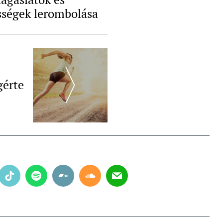
sségek lerombolása
érte