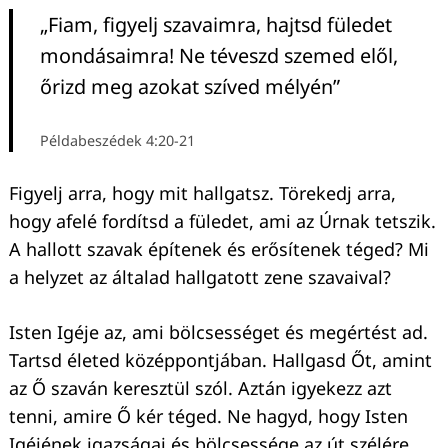
„Fiam, figyelj szavaimra, hajtsd füledet
mondásaimra! Ne téveszd szemed elől,
őrizd meg azokat szíved mélyén”
Példabeszédek 4:20-21
Figyelj arra, hogy mit hallgatsz. Törekedj arra,
hogy afelé fordítsd a füledet, ami az Úrnak tetszik.
A hallott szavak építenek és erősítenek téged? Mi
a helyzet az általad hallgatott zene szavaival?
Isten Igéje az, ami bölcsességet és megértést ad.
Tartsd életed középpontjában. Hallgasd Őt, amint
az Ő szaván keresztül szól. Aztán igyekezz azt
tenni, amire Ő kér téged. Ne hagyd, hogy Isten
Igéjének igazságai és bölcsessége az út szélére