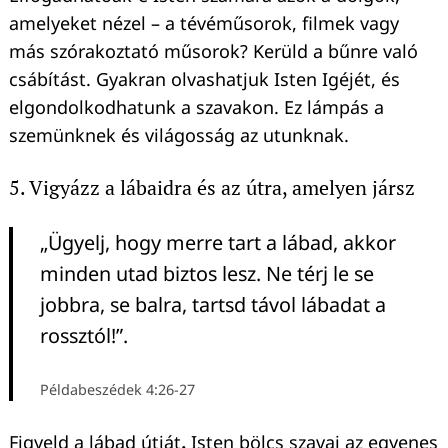
amelyeket nézel – a tévéműsorok, filmek vagy
más szórakoztató műsorok? Kerüld a bűnre való
csábítást. Gyakran olvashatjuk Isten Igéjét, és
elgondolkodhatunk a szavakon. Ez lámpás a
szemünknek és világosság az utunknak.
5. Vigyázz a lábaidra és az útra, amelyen jársz
„Ügyelj, hogy merre tart a lábad, akkor
minden utad biztos lesz. Ne térj le se
jobbra, se balra, tartsd távol lábadat a
rossztól!”.
Példabeszédek 4:26-27
Figyeld a lábad útját
.
Isten bölcs szavai az egyenes