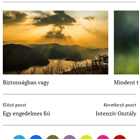
Biztonságban vagy
Mindent t
Post
Előző poszt
Következő poszt
Navigation
Egy engedelmes fiú
Intenzív Osztály