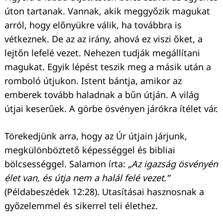
úton tartanak. Vannak, akik meggyőzik magukat
arról, hogy előnyükre válik, ha továbbra is
vétkeznek. De az az irány, ahová ez viszi őket, a
lejtőn lefelé vezet. Nehezen tudják megállítani
magukat. Egyik lépést teszik meg a másik után a
romboló útjukon. Istent bántja, amikor az
emberek tovább haladnak a bűn útján. A világ
útjai keserűek. A görbe ösvényen járókra ítélet vár.
Törekedjünk arra, hogy az Úr útjain járjunk,
megkülönböztető képességgel és bibliai
bölcsességgel. Salamon írta:
„Az igazság ösvényén
élet van, és útja nem a halál felé vezet.”
(Példabeszédek 12:28). Utasításai hasznosnak a
győzelemmel és sikerrel teli élethez.