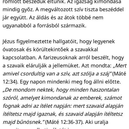
romlott beszédük eltűnik. Az igazság kimondása
mindig győz. A megváltozott szív tiszta beszéddel
jár együtt. Az áldás és az átok többé nem
ugyanabból a forrásból származik.
Jézus figyelmeztette hallgatóit, hogy legyenek
óvatosak és körültekintőek a szavakkal
kapcsolatban. A farizeusoknak arról beszélt, hogy
a szavaik elárulják a jellemüket. Azt mondta:
„Mert
amivel csordultig van a szív, azt szólja a száj”
(Máté
12:34). Egy napon mindenki meg fog állni előtte.
„De mondom nektek, hogy minden haszontalan
szóról, amelyet kimondanak az emberek, számot
fognak adni az ítélet napján: mert szavaid alapján
ítéltetsz majd igaznak, és szavaid alapján ítéltetsz
majd bűnösnek.”
(Máté 12:36-37). Aki uralja