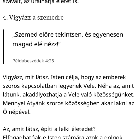
szavait, az uralhatja életét is.
4. Vigyázz a szemedre
„Szemed előre tekintsen, és egyenesen
magad elé nézz!”
Példabeszédek 4:25
Vigyázz, mit látsz. Isten célja, hogy az emberek
szoros kapcsolatban legyenek Vele. Néha az, amit
látunk, akadályozhatja a Vele való közösségünket.
Mennyei Atyánk szoros közösségben akar lakni az
Ő népével.
Az, amit látsz, építi a lelki életedet?
Elfogadhatóak-e Isten számára azok a dolgok,