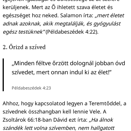
kerüljenek. Mert az Ő ihletett szava életet és
egészséget hoz neked. Salamon írta:
„mert életet
adnak azoknak, akik megtalálják, és gyógyulást
egész testüknek”
(Példabeszédek 4:22).
2. Őrizd a szíved
„Minden féltve őrzött dolognál jobban óvd
szívedet, mert onnan indul ki az élet!”
Példabeszédek 4:23
Ahhoz, hogy kapcsolatod legyen a Teremtőddel, a
szívednek összhangban kell lennie Vele. A
Zsoltárok 66:18-ban Dávid ezt írta:
„Ha álnok
szándék lett volna szívemben, nem hallgatott