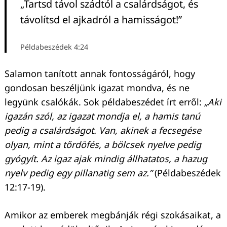
„Tartsd távol szádtól a csalárdságot, és
távolítsd el ajkadról a hamisságot!”
Példabeszédek 4:24
Salamon tanított annak fontosságáról, hogy
gondosan beszéljünk igazat mondva, és ne
legyünk csalókák. Sok példabeszédet írt erről:
„Aki
igazán szól, az igazat mondja el, a hamis tanú
pedig a csalárdságot. Van, akinek a fecsegése
olyan, mint a tőrdöfés, a bölcsek nyelve pedig
gyógyít. Az igaz ajak mindig állhatatos, a hazug
nyelv pedig egy pillanatig sem az.”
(Példabeszédek
12:17-19).
Amikor az emberek megbánják régi szokásaikat, a