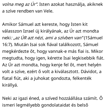
volna meg az Úr”.
Isten azokat használja, akiknek
a szíve rendben van Vele.
Amikor Sámuel azt kereste, hogy Isten kit
válasszon Izrael új királyának, az Úr azt mondta
neki
: „az ÚR azt nézi, ami a szívben van”
(1Sámuel
16:7). Miután Isai sok fiával találkozott, Sámuel
megkérdezte őt, hogy vannak-e más fiai is. Mikor
megtudta, hogy igen, kérette Isai legkisebbik fiát.
Az Úr azt mondta, hogy kenje fel őt, mert helyén
volt a szíve, ezért ő volt a kiválasztott. Dávidot, a
fiatal fiút, aki a juhokat gondozta, felkenték
királlyá.
Neki az igazi éned, a szíved hozzáállása számít. Ő
ismeri legmélyebb gondolataidat és belső