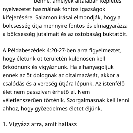
benne, amelyek általában képletes
nyelvezetet használnak fontos igazságok
kifejezésére. Salamon írásai elmondják, hogy a
bölcsesség útja mennyire fontos és elmagyarázza
a bölcsesség jutalmait és az ostobaság buktatóit.
A Példabeszédek 4:20-27-ben arra figyelmeztet,
hogy életünk öt területén különösen kell
őrködnünk és vigyáznunk. Ha elhanyagoljuk
ennek az öt dolognak az oltalmazását, akkor a
csalódás és a vereség útjára lépünk. Az istenfélő
élet nem passzívan érhető el. Nem
véletlenszerűen történik. Szorgalmasnak kell lenni
ahhoz, hogy győzedelmes életet éljünk.
1. Vigyázz arra, amit hallasz