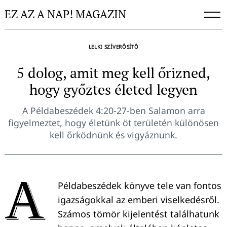
Skip
EZ AZ A NAP! MAGAZIN
to
content
LELKI SZÍVERŐSÍTŐ
5 dolog, amit meg kell őrizned,
hogy győztes életed legyen
A Példabeszédek 4:20-27-ben Salamon arra
figyelmeztet, hogy életünk öt területén különösen
kell őrködnünk és vigyáznunk.
A
Példabeszédek könyve tele van fontos
igazságokkal az emberi viselkedésről.
Számos tömör kijelentést találhatunk