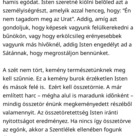
hamis egódat. Isten szeretné kiölni belőled azt a
személyiségrészt, amelyik azzal henceg, hogy: “Én
nem tagadom meg az Urat”. Addig, amíg azt
gondoljuk, hogy képesek vagyunk felülkerekedni a
bűnökön, vagy hogy erkölcsileg erényesebbek
vagyunk más hívőknél, addig Isten engedélyt ad a
Sátánnak, hogy megrostáljon bennünket.
A szét nem tört, kemény természetünknek meg
kell szűnnie. Ez a kemény burok érzéketlen Isten
és mások felé is. Ezért kell összetörnie. A már
említett harc – mégha alul is maradunk időnként –
mindig összetör énünk megkeményedett részéből
valamennyit. Az összetöretettség Isten iránti
nyitottságot eredményez. Ha nincs így összetörve
az egónk, akkor a Szentlélek ellenében fogunk