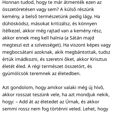
Honnan tudod, hogy te már átmenték ezen az
összetöretésen vagy sem? A külső részünk
kemény, a belső természetünk pedig lágy. Ha
dühösködsz, másokat kritizálsz, és könnyen
ítélkezel, akkor még rajtad van a kemény rész,
akkor ennek meg kell halnia (a Sátán majd
megteszi ezt a szívességet). Ha viszont képes vagy
megbocsátani azoknak, akik megbántottak, tudsz
értük imádkozni, és szeretni őket, akkor Krisztus
életét éled. A régi természet összetört, és
gyümölcsök teremnek az életedben.
Azt gondolom, hogy amikor valaki még új hívő,
akkor rosszat teszünk vele, ha azt mondjuk nekik,
hogy: – Add át az életedet az Úrnak, és akkor
semmi rossz nem fog történni veled. Lehet, hogy