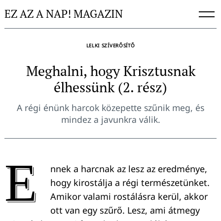
Skip
EZ AZ A NAP! MAGAZIN
to
content
LELKI SZÍVERŐSÍTŐ
Meghalni, hogy Krisztusnak
élhessünk (2. rész)
A régi énünk harcok közepette szűnik meg, és
mindez a javunkra válik.
E
nnek a harcnak az lesz az eredménye,
hogy kirostálja a régi természetünket.
Amikor valami rostálásra kerül, akkor
ott van egy szűrő. Lesz, ami átmegy