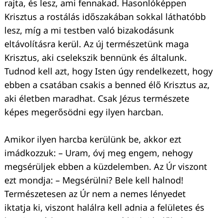
rajta, és lesz, ami fennakad. Hasonlóképpen
Krisztus a rostálás időszakában sokkal láthatóbb
lesz, míg a mi testben való bizakodásunk
eltávolításra kerül. Az új természetünk maga
Krisztus, aki cselekszik bennünk és általunk.
Tudnod kell azt, hogy Isten úgy rendelkezett, hogy
ebben a csatában csakis a benned élő Krisztus az,
aki életben maradhat. Csak Jézus természete
képes megerősödni egy ilyen harcban.
Amikor ilyen harcba kerülünk be, akkor ezt
imádkozzuk: – Uram, óvj meg engem, nehogy
megsérüljek ebben a küzdelemben. Az Úr viszont
ezt mondja: – Megsérülni? Bele kell halnod!
Természetesen az Úr nem a nemes lényedet
iktatja ki, viszont halálra kell adnia a felületes és