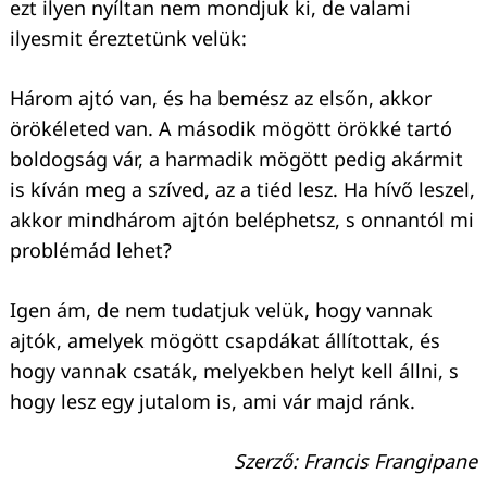
ezt ilyen nyíltan nem mondjuk ki, de valami
ilyesmit éreztetünk velük:
Három ajtó van, és ha bemész az elsőn, akkor
örökéleted van. A második mögött örökké tartó
boldogság vár, a harmadik mögött pedig akármit
is kíván meg a szíved, az a tiéd lesz. Ha hívő leszel,
akkor mindhárom ajtón beléphetsz, s onnantól mi
problémád lehet?
Igen ám, de nem tudatjuk velük, hogy vannak
ajtók, amelyek mögött csapdákat állítottak, és
hogy vannak csaták, melyekben helyt kell állni, s
hogy lesz egy jutalom is, ami vár majd ránk.
Szerző: Francis Frangipane