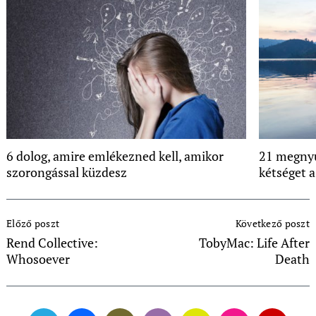
6 dolog, amire emlékezned kell, amikor
21 megnyu
szorongással küzdesz
kétséget 
Post
Előző poszt
Következő poszt
Navigation
Rend Collective:
TobyMac: Life After
Whosoever
Death