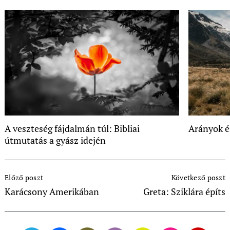
A veszteség fájdalmán túl: Bibliai
Arányok é
útmutatás a gyász idején
Post
Előző poszt
Következő poszt
Navigation
Karácsony Amerikában
Greta: Sziklára építs