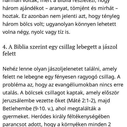
három ajándékot – aranyat, tömjént és mirhát –
hoztak. Ez azonban nem jelenti azt, hogy tényleg
három bölcs volt; ugyanolyan könnyen lehetett
volna négy, nyolc vagy tíz is.
4. A Biblia szerint egy csillag lebegett a jászol
felett
Nehéz lenne olyan jászoljelenetet találni, amely
felett ne lebegne egy fényesen ragyogó csillag. A
probléma az, hogy az evangéliumokban nincs erre
utalás. A bölcsek csillagot kaptak, amely először
Jeruzsálembe vezette őket (Máté 2:1-2), majd
Betlehembe (9-10. v.), ahol megtalálták a
gyermeket. Heródes király féltékenységében
parancsot adott, hogy a környéken minden 2