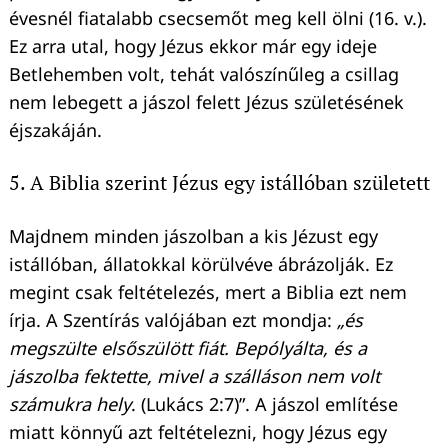
évesnél fiatalabb csecsemőt meg kell ölni (16. v.).
Ez arra utal, hogy Jézus ekkor már egy ideje
Betlehemben volt, tehát valószínűleg a csillag
nem lebegett a jászol felett Jézus születésének
éjszakáján.
5. A Biblia szerint Jézus egy istállóban született
Majdnem minden jászolban a kis Jézust egy
istállóban, állatokkal körülvéve ábrázolják. Ez
megint csak feltételezés, mert a Biblia ezt nem
írja. A Szentírás valójában ezt mondja:
„és
megszülte elsőszülött fiát. Bepólyálta, és a
jászolba fektette, mivel a szálláson nem volt
számukra hely
. (Lukács 2:7)”. A jászol említése
miatt könnyű azt feltételezni, hogy Jézus egy