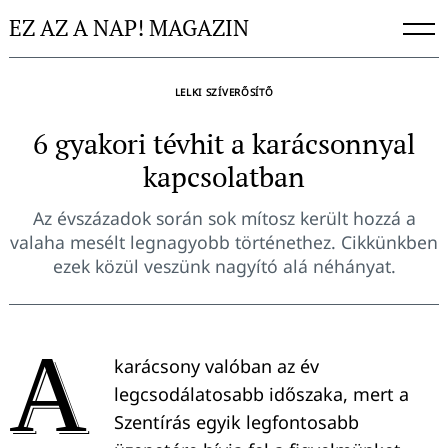
Skip
EZ AZ A NAP! MAGAZIN
to
content
LELKI SZÍVERŐSÍTŐ
6 gyakori tévhit a karácsonnyal
kapcsolatban
Az évszázadok során sok mítosz került hozzá a
valaha mesélt legnagyobb történethez. Cikkünkben
ezek közül veszünk nagyító alá néhányat.
A
karácsony valóban az év
legcsodálatosabb időszaka, mert a
Szentírás egyik legfontosabb