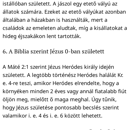
istállóban született. A jászol egy etető vályú az
állatok számára. Ezeket az etető vályúkat azonban
általában a házakban is használták, mert a
családok az emeleten aludtak, míg a kisállatokat a
hideg éjszakákon lent tartották.
6. A Biblia szerint Jézus 0-ban született
A Máté 2:1 szerint Jézus Heródes király idején
született. A legtöbb történész Heródes halálát Kr.
e. 4-re teszi, amikor Heródes elrendelte, hogy a
környéken minden 2 éves vagy annál fiatalabb fiút
öljön meg, mielőtt ő maga meghal. Úgy tűnik,
hogy Jézus születése pontosabb becslés szerint
valamikor i. e. 4 és i. e. 6 között lehetett.