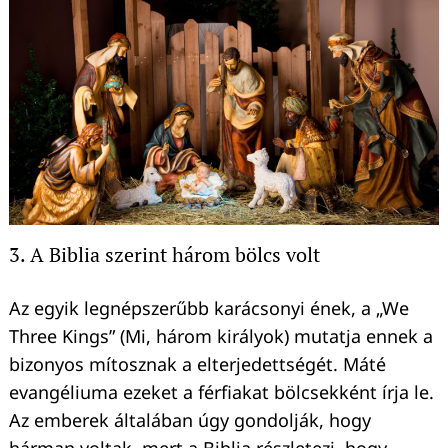
Keresés:
3. A Biblia szerint három bölcs volt
Az egyik legnépszerűbb karácsonyi ének, a „We
Three Kings” (Mi, három királyok) mutatja ennek a
bizonyos mítosznak a elterjedettségét. Máté
evangéliuma ezeket a férfiakat bölcsekként írja le.
Az emberek általában úgy gondolják, hogy
hárman voltak, mert a Biblia részletezi, hogy