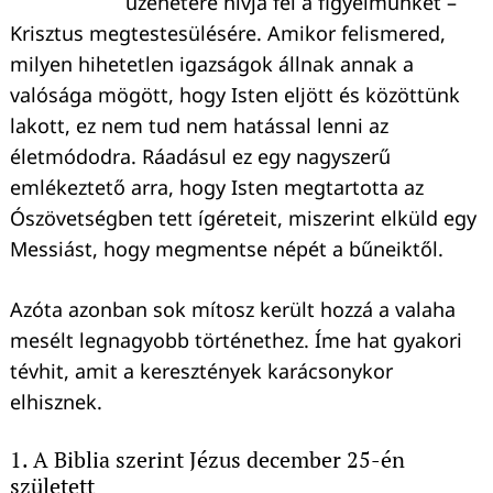
üzenetére hívja fel a figyelmünket –
Krisztus megtestesülésére. Amikor felismered,
milyen hihetetlen igazságok állnak annak a
valósága mögött, hogy Isten eljött és közöttünk
lakott, ez nem tud nem hatással lenni az
életmódodra. Ráadásul ez egy nagyszerű
emlékeztető arra, hogy Isten megtartotta az
Ószövetségben tett ígéreteit, miszerint elküld egy
Messiást, hogy megmentse népét a bűneiktől.
Azóta azonban sok mítosz került hozzá a valaha
mesélt legnagyobb történethez. Íme hat gyakori
tévhit, amit a keresztények karácsonykor
elhisznek.
1. A Biblia szerint Jézus december 25-én
született