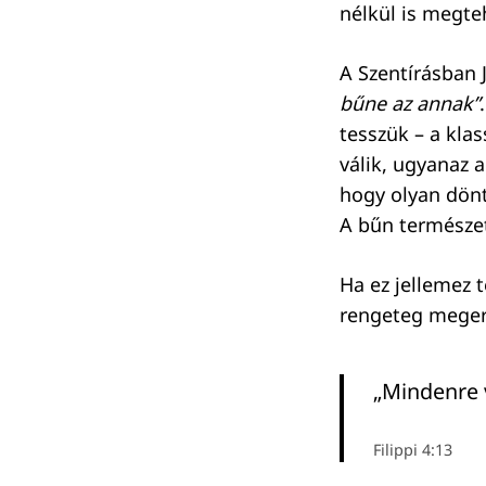
nélkül is megte
A Szentírásban J
bűne az annak”
tesszük – a kla
válik, ugyanaz a
hogy olyan dönt
A bűn természet
Ha ez jellemez 
rengeteg megerős
„Mindenre 
Filippi 4:13