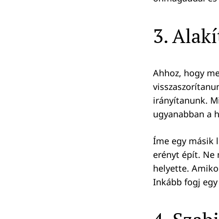
3. Alakí
Ahhoz, hogy meg
visszaszorítanu
irányítanunk. Mi
ugyanabban a h
Íme egy másik l
erényt épít. Ne
helyette. Amiko
Inkább fogj egy 