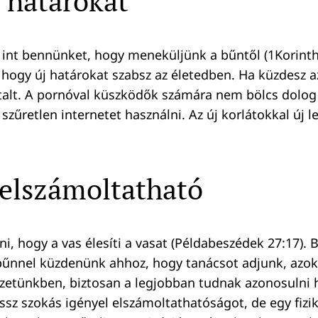
j határokat
a int bennünket, hogy meneküljünk a bűntől (1Korinth
 hogy új határokat szabsz az életedben. Ha küzdesz az
italt. A pornóval küszködők számára nem bölcs dolog
szűretlen internetet használni. Az új korlátokkal új 
 elszámoltatható
i, hogy a vas élesíti a vasat (Példabeszédek 27:17). 
 bűnnel küzdenünk ahhoz, hogy tanácsot adjunk, azok
yzetünkben, biztosan a legjobban tudnak azonosulni 
z szokás igényel elszámoltathatóságot, de egy fizik