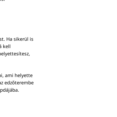
t. Ha sikerül is
 kell
elyettesítesz,
i, ami helyette
 az edzőterembe
apdájába.