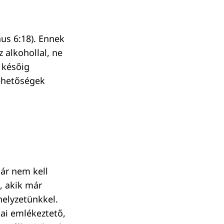
us 6:18). Ennek
 alkohollal, ne
 későig
lehetőségek
Bár nem kell
, akik már
helyzetünkkel.
ai emlékeztető,