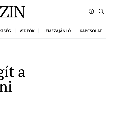
AZIN
Facebook
YouTube
Instagram
Twitter
Spotify
Messenge
KISÉG
VIDEÓK
LEMEZAJÁNLÓ
KAPCSOLAT
gít a
ni