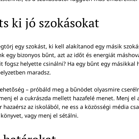
ts ki jó szokásokat
törj egy szokást, ki kell alakítanod egy másik szokás
nk egy bizonyos bűnt, azt az időt és energiát máshová
t fogsz helyette csinálni? Ha egy bűnt egy másikkal h
elyzetben maradsz.
ehetőség – próbáld meg a bűnödet olyasmire cseréln
 menj el a cukrászda mellett hazafelé menet. Menj el
r hazaérsz az iskolából, ne ess a közösségi média cs
könyvet, vagy menj el sétálni.