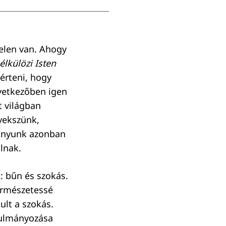
elen van. Ahogy
élkülözi Isten
gérteni, hogy
vetkezőben igen
t világban
yekszünk,
ányunk azonban
lnak.
: bűn és szokás.
ermészetessé
ult a szokás.
anulmányozása