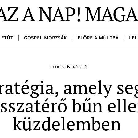
AZ A NAP! MAG
LETÚT
GOSPEL MORZSÁK
ELŐRE A MÚLTBA
LEL
LELKI SZÍVERŐSÍTŐ
ratégia, amely se
isszatérő bűn elle
küzdelemben