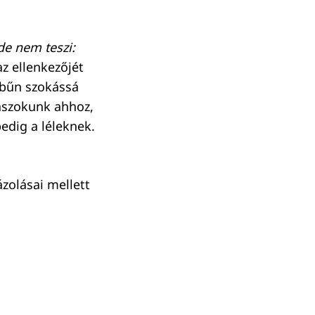
 de nem teszi:
az ellenkezőjét
 bűn szokássá
zászokunk ahhoz,
edig a léleknek.
zolásai mellett