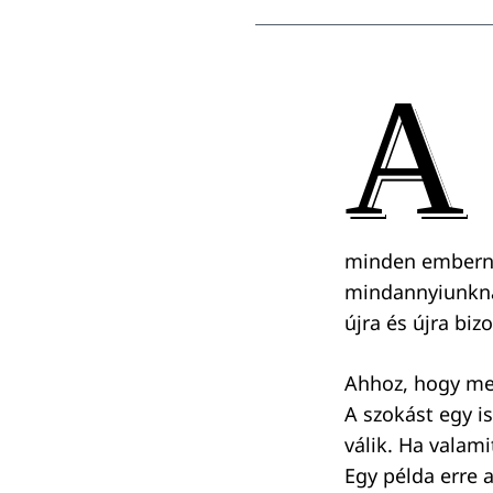
A
minden emberne
mindannyiunkna
újra és újra bi
Ahhoz, hogy meg
A szokást egy i
válik. Ha valam
Egy példa erre 