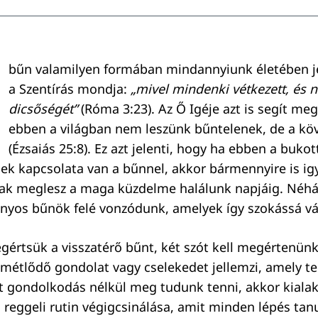
bűn valamilyen formában mindannyiunk életében j
a Szentírás mondja:
„mivel mindenki vétkezett, és n
dicsőségét”
(Róma 3:23). Az Ő Igéje azt is segít me
ebben a világban nem leszünk bűntelenek, de a kö
(Ézsaiás 25:8). Ez azt jelenti, hogy ha ebben a bukot
k kapcsolata van a bűnnel, akkor bármennyire is ig
k meglesz a maga küzdelme halálunk napjáig. Néh
zonyos bűnök felé vonzódunk, amelyek így szokássá vá
értsük a visszatérő bűnt, két szót kell megértenünk
smétlődő gondolat vagy cselekedet jellemzi, amely t
it gondolkodás nélkül meg tudunk tenni, akkor kialak
a reggeli rutin végigcsinálása, amit minden lépés t