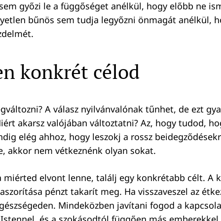
sem győzi le a függőséget anélkül, hogy előbb ne is
yetlen bűnös sem tudja legyőzni önmagát anélkül, h
zdelmét.
en konkrét célod
gváltozni? A válasz nyilvánvalónak tűnhet, de ezt gy
iért akarsz valójában változtatni? Az, hogy tudod, ho
dig elég ahhoz, hogy leszokj a rossz beidegződésekrő
e, akkor nem vétkeznénk olyan sokat.
 miérted elvont lenne, találj egy konkrétabb célt. A 
aszorítása pénzt takarít meg. Ha visszaveszel az étke
 egészségeden. Mindeközben javítani fogod a kapcsol
stennel, és a szokásodtól függően más emberekkel 