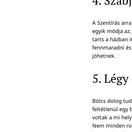
4. Szab
A Szentírás arr
egyik módja az,
tarts a házban 
fennmaradni és 
jöhetnek.
5. Légy
Bölcs dolog tudn
feltétlenül egy
voltak a mi hel
Nem minden ross