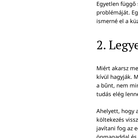
Egyetlen függő 
problémáját. Eg
ismerné el a kü
2. Legy
Miért akarsz me
kívül hagyják. M
a bűnt, nem min
tudás elég lenn
Ahelyett, hogy a
költekezés vissz
javítani fog az
önmagaddal és I