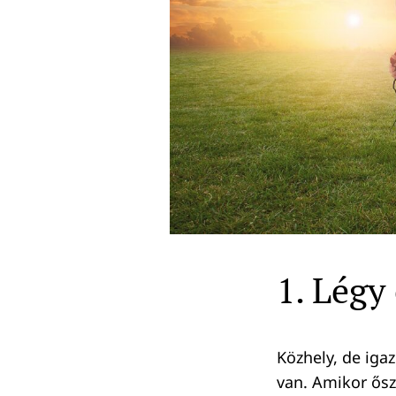
Keresés:
1. Légy
Közhely, de iga
van. Amikor ősz