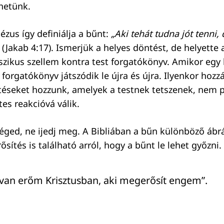
hetünk.
ézus így definiálja a bűnt:
„Aki tehát tudna jót tenni,
. (Jakab 4:17). Ismerjük a helyes döntést, de helyette 
sszikus szellem kontra test forgatókönyv. Amikor egy
 forgatókönyv játszódik le újra és újra. Ilyenkor hoz
éseket hozzunk, amelyek a testnek tetszenek, nem p
es reakcióvá válik.
téged, ne ijedj meg. A Bibliában a bűn különböző ábrá
ítés is található arról, hogy a bűnt le lehet győzni.
van erőm Krisztusban, aki megerősít engem”.