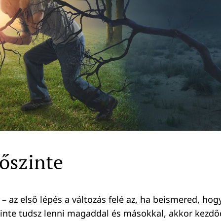
 őszinte
z – az első lépés a változás felé az, ha beismered, h
inte tudsz lenni magaddal és másokkal, akkor kezdőd