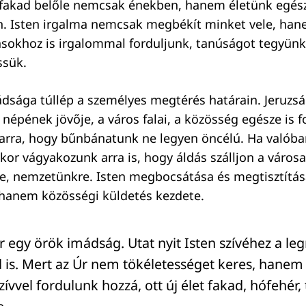
 fakad belőle nemcsak énekben, hanem életünk egés
. Isten irgalma nemcsak megbékít minket vele, hane
ásokhoz is irgalommal forduljunk, tanúságot tegyünk
ssük.
dsága túllép a személyes megtérés határain. Jeruzs
 népének jövője, a város falai, a közösség egésze is 
 arra, hogy bűnbánatunk ne legyen öncélú. Ha valóba
kor vágyakozunk arra is, hogy áldás szálljon a városa
re, nemzetünkre. Isten megbocsátása és megtisztítá
 hanem közösségi küldetés kezdete.
ár egy örök imádság. Utat nyit Isten szívéhez a l
 is. Mert az Úr nem tökéletességet keres, hanem
zívvel fordulunk hozzá, ott új élet fakad, hófehér, t