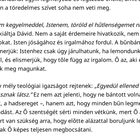
en a töredelmes szívet soha nem veti meg.
am kegyelmeddel, Istenem, töröld el hűtlenségemet 
kiáltja Dávid. Nem a saját érdemeire hivatkozik, ne
at. Isten jóságához és irgalmához fordul. A bűnbán
smerjük: Istenhez csak úgy járulhatunk, ha lemondun
 és elismerjük, hogy tőle függ az irgalom. Ő az, aki e
juk meg magunkat.
y mély teológiai igazságot rejtenek:
„Egyedül ellened 
sznak látsz.”
Ez nem azt jelenti, hogy ne bántott vol
t, a hadsereget –, hanem azt, hogy minden bűn legmé
adást. Az Ő szentségét sérti minden vétkünk, mert Ő
ért van szükség arra, hogy előtte alázattal boruljunk 
csak Ő képes teljesen megbocsátani.