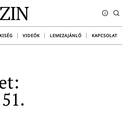
AZIN
Facebook
YouTube
Instagram
Twitter
Spotify
Messenge
KISÉG
VIDEÓK
LEMEZAJÁNLÓ
KAPCSOLAT
et:
 51.