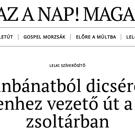
AZ A NAP! MAG
LETÚT
GOSPEL MORZSÁK
ELŐRE A MÚLTBA
LEL
LELKI SZÍVERŐSÍTŐ
nbánatból dicsér
enhez vezető út a
zsoltárban