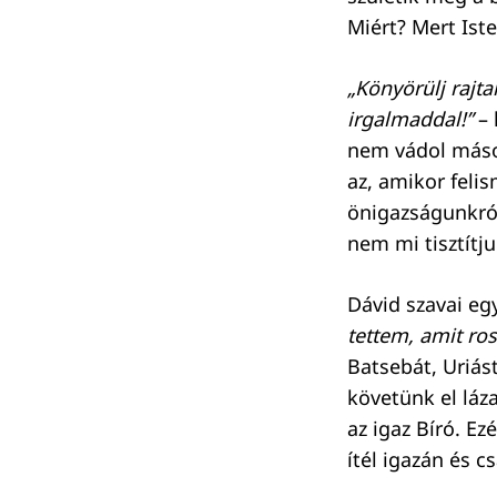
Miért? Mert Ist
„Könyörülj rajt
irgalmaddal!”
– 
nem vádol mások
az, amikor feli
önigazságunkról,
nem mi tisztít
Dávid szavai eg
tettem, amit ros
Batsebát, Uriás
követünk el láz
az igaz Bíró. Ez
ítél igazán és 