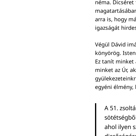
néma. Dicséret
magatartásában
arra is, hogy m
igazságát hirde
Végül Dávid imá
könyörög. Isten
Ez tanít minket
minket az Úr, ak
gyülekezeteink
egyéni élmény,
A 51. zsolt
sötétségből
ahol ilyen s