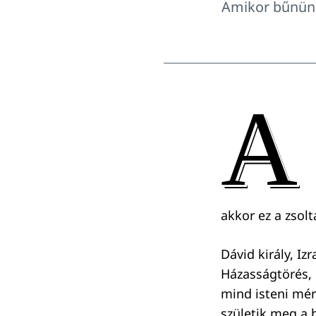
Amikor bűnünk 
A
akkor ez a zsol
Dávid király, Iz
Házasságtörés, 
mind isteni mér
születik meg a 