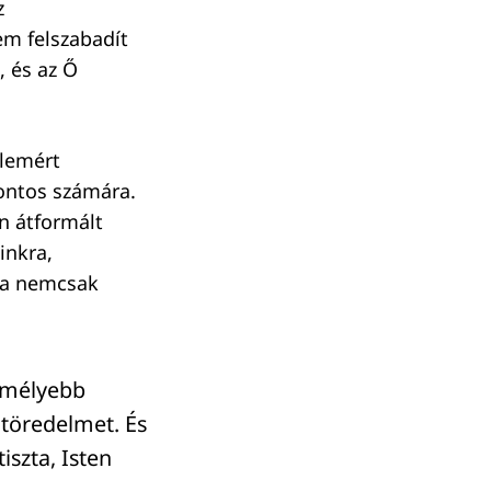
z
m felszabadít
, és az Ő
álemért
fontos számára.
n átformált
inkra,
sa nemcsak
egmélyebb
 töredelmet. És
iszta, Isten