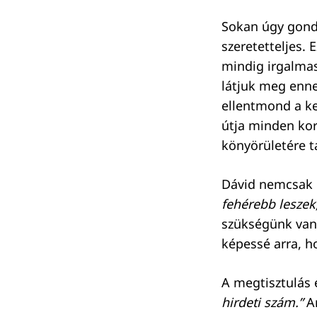
Keresés:
Sokan úgy gondo
szeretetteljes.
mindig irgalmas
látjuk meg enne
ellentmond a ke
útja minden kor
könyörületére 
Dávid nemcsak 
fehérebb leszek,
szükségünk van,
képessé arra, h
A megtisztulás 
hirdeti szám.”
Am