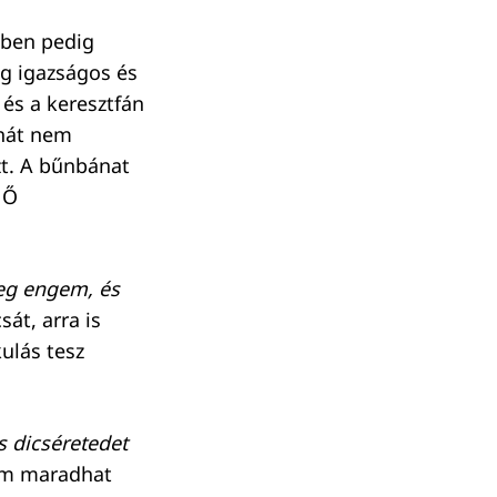
gben pedig
ig igazságos és
és a keresztfán
ehát nem
zt. A bűnbánat
 Ő
g engem, és
át, arra is
ulás tesz
 dicséretedet
nem maradhat