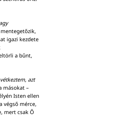
nagy
m mentegetőzik,
at igazi kezdete
k
ltörli a bűnt,
vétkeztem, azt
na másokat –
lyén Isten ellen
 a végső mérce,
le, mert csak Ő