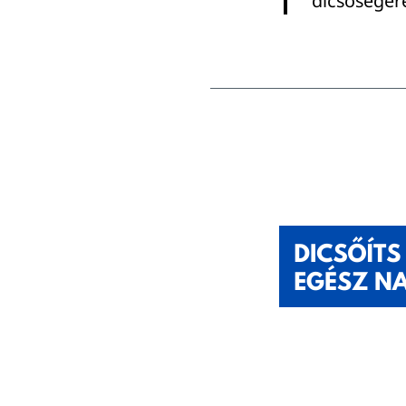
dicsőségér