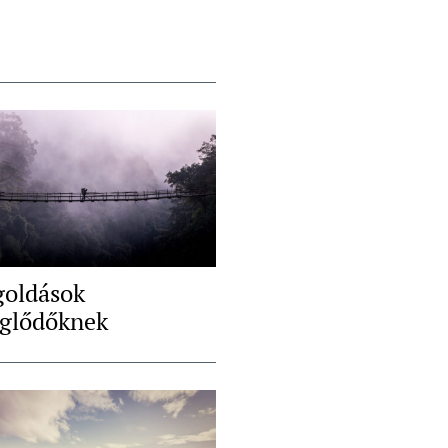
oldások
glődőknek