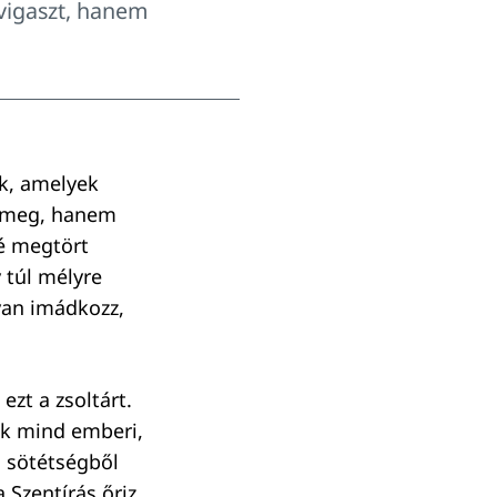
 vigaszt, hanem
ik, amelyek
k meg, hanem
lé megtört
 túl mélyre
gyan imádkozz,
ezt a zsoltárt.
ek mind emberi,
a sötétségből
Szentírás őriz.