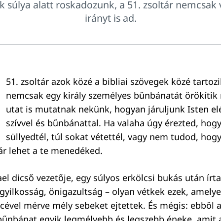
súlya alatt roskadozunk, a 51. zsoltár nemcsak
irányt is ad.
51. zsoltár azok közé a bibliai szövegek közé tartoz
nemcsak egy király személyes bűnbánatát örökíti
utat is mutatnak nekünk, hogyan járuljunk Isten e
szívvel és bűnbánattal. Ha valaha úgy érezted, hogy
süllyedtél, túl sokat vétettél, vagy nem tudod, ho
tár lehet a te menedéked.
rael dicső vezetője, egy súlyos erkölcsi bukás után írta 
gyilkosság, önigazultság – olyan vétkek ezek, amely
cével mérve mély sebeket ejtettek. És mégis: ebből 
bűnbánat egyik legmélyebb és legszebb éneke, amit a 