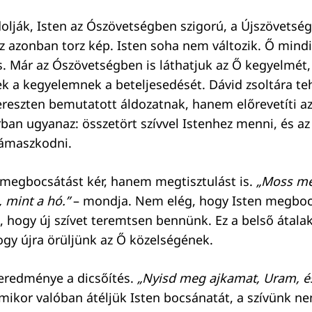
lják, Isten az Ószövetségben szigorú, a Újszövetsé
 Ez azonban torz kép. Isten soha nem változik. Ő mind
. Már az Ószövetségben is láthatjuk az Ő kegyelmét, 
k a kegyelemnek a beteljesedését. Dávid zsoltára t
reszten bemutatott áldozatnak, hanem előrevetíti a
ban ugyanaz: összetört szívvel Istenhez menni, és az
támaszkodni.
megbocsátást kér, hanem megtisztulást is.
„Moss me
 mint a hó.”
– mondja. Nem elég, hogy Isten megbocs
 hogy új szívet teremtsen bennünk. Ez a belső átalak
ogy újra örüljünk az Ő közelségének.
eredménye a dicsőítés.
„Nyisd meg ajkamat, Uram, és
ikor valóban átéljük Isten bocsánatát, a szívünk 