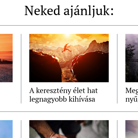
Neked ajánljuk:
A keresztény élet hat
Meg
legnagyobb kihívása
nyű