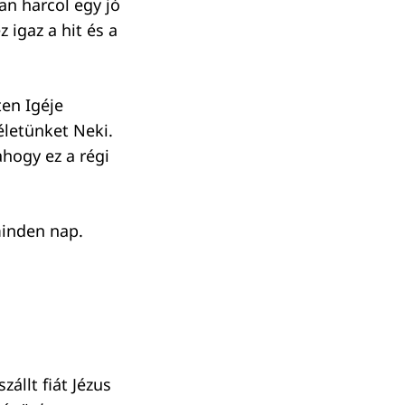
an harcol egy jó
 igaz a hit és a
ten Igéje
életünket Neki.
ahogy ez a régi
minden nap.
llt fiát Jézus