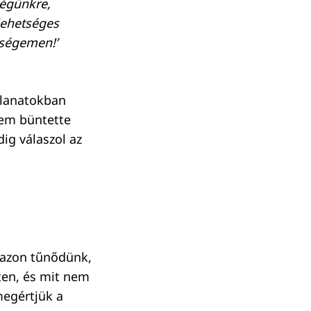
ségünkre,
lehetséges
enségemen!’
llanatokban
nem büntette
ig válaszol az
 azon tűnődünk,
sten, és mit nem
megértjük a