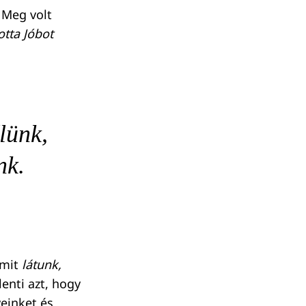
 Meg volt
tta Jóbot
lünk,
nk.
amit
látunk,
enti azt, hogy
einket és