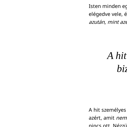
Isten minden eg
elégedve vele, 
azután, mint aze
A hi
bi
A hit személyes
azért, amit
nem 
nincs ott. Nézz