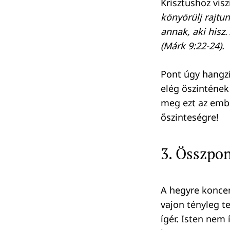
Krisztushoz visz
könyörülj rajtu
annak, aki hisz.
(
Márk 9:22-24
).
Pont úgy hangzi
elég őszintének
meg ezt az embe
őszinteségre!
3. Összp
A hegyre koncen
vajon tényleg t
ígér. Isten nem 