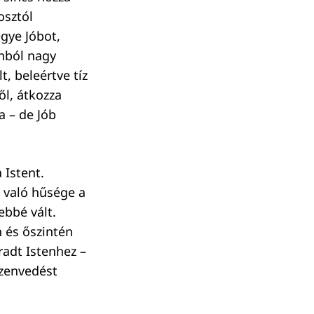
osztól
gye Jóbot,
nból nagy
, beleértve tíz
ől, átkozza
a – de Jób
 Istent.
z való hűsége a
ebbé vált.
n és őszintén
radt Istenhez –
szenvedést