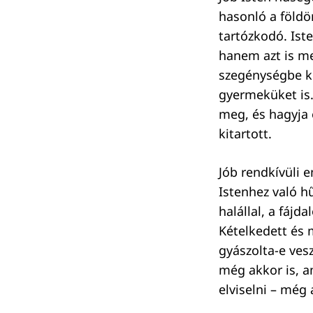
hasonló a földö
tartózkodó. Is
hanem azt is m
szegénységbe ker
gyermeküket is. 
meg, és hagyja e
kitartott.
Jób rendkívüli e
Istenhez való h
halállal, a fáj
Kételkedett és 
gyászolta-e ves
még akkor is, a
elviselni – még 