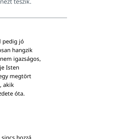
ezt teszik.
 pedig jó
osan hangzik
 nem igazságos,
je Isten
 egy megtört
, akik
zdete óta.
 sincs hozzá