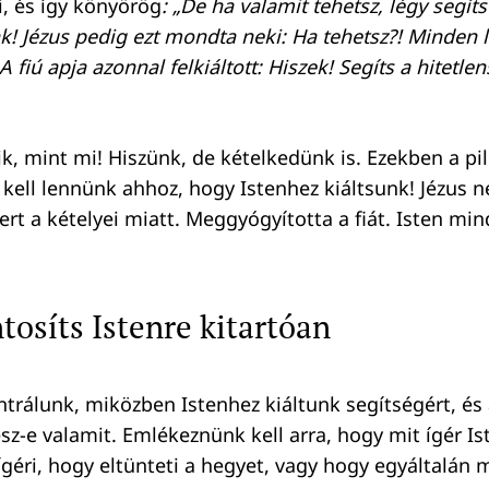
i, és így könyörög
: „De ha valamit tehetsz, légy segít
nk! Jézus pedig ezt mondta neki: Ha tehetsz?! Minden 
A fiú apja azonnal felkiáltott: Hiszek! Segíts a hitetl
k, mint mi! Hiszünk, de kételkedünk is. Ezekben a pi
 kell lennünk ahhoz, hogy Istenhez kiáltsunk! Jézus 
rt a kételyei miatt. Meggyógyította a fiát. Isten mind
ontosíts Istenre kitartóan
trálunk, miközben Istenhez kiáltunk segítségért, és
esz-e valamit. Emlékeznünk kell arra, hogy mit ígér I
ígéri, hogy eltünteti a hegyet, vagy hogy egyáltalán 