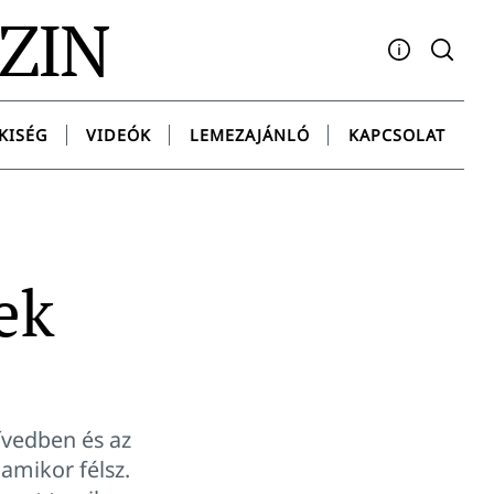
AZIN
Facebook
YouTube
Instagram
Twitter
Spotify
Messenge
KISÉG
VIDEÓK
LEMEZAJÁNLÓ
KAPCSOLAT
ek
ívedben és az
amikor félsz.