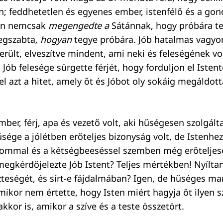
n; feddhetetlen és egyenes ember, istenfélő és a gon
ten nemcsak
megengedte a
Sátánnak, hogy próbára te
egszabta
, hogyan
tegye próbára. Jób hatalmas vagyo
ült, elveszítve mindent, ami neki és feleségének volt
Jób felesége sürgette férjét, hogy forduljon el Istent
l azt a hitet, amely őt és Jóbot oly sokáig megáldott
mber, férj, apa és vezető volt, aki hűségesen szolgálta
űsége a jólétben erőteljes bizonyság volt, de Istenhe
dalommal és a kétségbeeséssel szemben még erőteljes
megkérdőjelezte Jób Istent? Teljes mértékben! Nyílta
zteségét, és sírt-e fájdalmában? Igen, de hűséges ma
mikor nem értette, hogy Isten miért hagyja őt ilyen 
akkor is, amikor a szíve és a teste összetört.