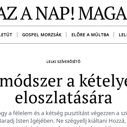
AZ A NAP! MAG
LETÚT
GOSPEL MORZSÁK
ELŐRE A MÚLTBA
LEL
LELKI SZÍVERŐSÍTŐ
 módszer a kétely
eloszlatására
gy a félelem és a kétség pusztítást végezzen a sz
radj Isten Igéjében. Ne szégyellj kiáltani Hozzá, 