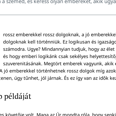
ta a szemed, és keress olyan embereket, akik ugyan
rossz emberekkel rossz dolgoknak, a jó emberekkel
dolgoknak kell történniük. Ez logikusan és igazság
számodra. Ugye? Mindannyian tudjuk, hogy az élet
és hogy emberi logikánk csak sekélyes helyettesítő
szuverenitásának. Megtört emberek vagyunk, akik
 A jó emberekkel történhetnek rossz dolgok míg azok
nen, úgy tűnhet, jól járnak. És ez így van az idők ke
 példáját
es követője volt. Maga az Úr mondta róla, hogy senki