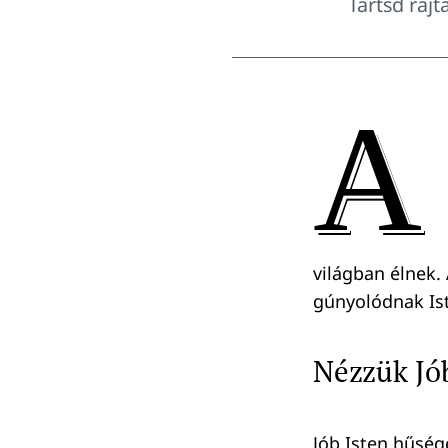
Tartsd raj
A
világban élnek.
gúnyolódnak Iste
Nézzük Jób
Jób Isten hűség