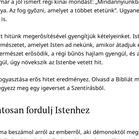
 már a jól ismert régi kínai mondást: „Mindannyiunkb
ya. Az fog győzni, amelyet a többet etetünk”. Ugyanez
is.
tt hitünk megerősítésével gyengítjük kételyeinket. Is
természetet, amelyet Isten ad nekünk, amikor átadjuk 
természet erősödik, a régi bűnös hajlam gyengül, és 
ül, úgy növekszik az Istenbe vetett hit.
fogyasztása erős hitet eredményez. Olvasd a Bibliát 
gyezz meg egy igeverset a Szentírásból.
tosan fordulj Istenhez
a beszámol arról az emberről, aki démonoktól megszá