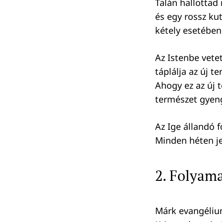
Talán hallottad
és egy rossz kut
kétely esetében 
Az Istenbe vete
táplálja az új 
Ahogy ez az új 
természet gyeng
Az Ige állandó 
Minden héten je
2. Folyama
Márk evangélium