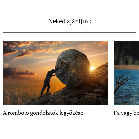
Neked ajánljuk:
A romboló gondolatok legyőzése
Fa vagy b
Post