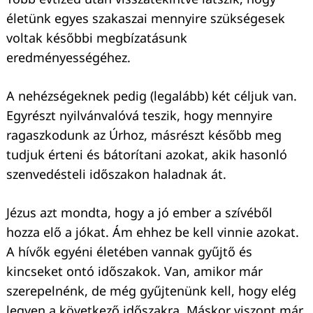
életünk egyes szakaszai mennyire szükségesek
voltak későbbi megbízatásunk
eredményességéhez.
A nehézségeknek pedig (legalább) két céljuk van.
Egyrészt nyilvánvalóvá teszik, hogy mennyire
ragaszkodunk az Úrhoz, másrészt később meg
tudjuk érteni és bátorítani azokat, akik hasonló
szenvedésteli időszakon haladnak át.
Jézus azt mondta, hogy a jó ember a szívéből
hozza elő a jókat. Ám ehhez be kell vinnie azokat.
A hívők egyéni életében vannak gyűjtő és
kincseket ontó időszakok. Van, amikor már
szerepelnénk, de még gyűjtenünk kell, hogy elég
legyen a következő időszakra. Máskor viszont már