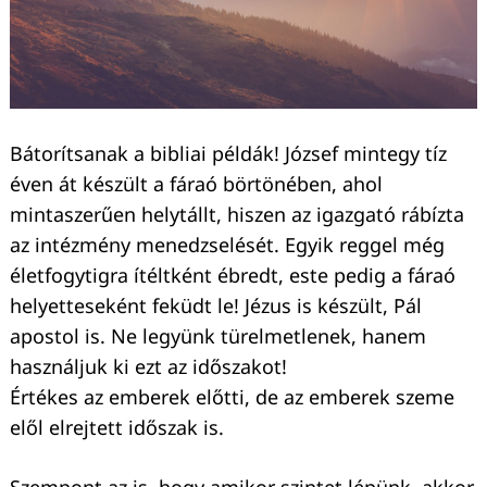
Bátorítsanak a bibliai példák! József mintegy tíz
éven át készült a fáraó börtönében, ahol
mintaszerűen helytállt, hiszen az igazgató rábízta
az intézmény menedzselését. Egyik reggel még
életfogytigra ítéltként ébredt, este pedig a fáraó
helyetteseként feküdt le! Jézus is készült, Pál
apostol is. Ne legyünk türelmetlenek, hanem
használjuk ki ezt az időszakot!
Értékes az emberek előtti, de az emberek szeme
elől elrejtett időszak is.
Szempont az is, hogy amikor szintet lépünk, akkor