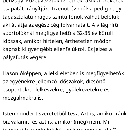
pénzügyi középvezetők lehetnek, akik a brókerek
csapatát irányítják. Tizenöt év múlva pedig nagy
tapasztalatú magas szintű főnök válhat belőlük,
aki átlátja az egész cég folyamatait. A világhírű
sportolóknál megfigyelhető a 32-35 év körüli
időszak, amikor hirtelen, érthetetlen módon
kapnak ki gyengébb ellenfelüktől. Ez jelzés a
pályafutás végére.
Hasonlóképpen, a lelki életben is megfigyelhetők
az egyénekre jellemző időszakok, dicsőítő
csoportokra, lelkészekre, gyülekezetekre és
mozgalmakra is.
Isten mindent szeretetből tesz. Azt is, amikor ránk
bíz valamit, és azt is, amikor (még) nem. Mi
hamarabb gondoljuk késznek magunkat, de Ő