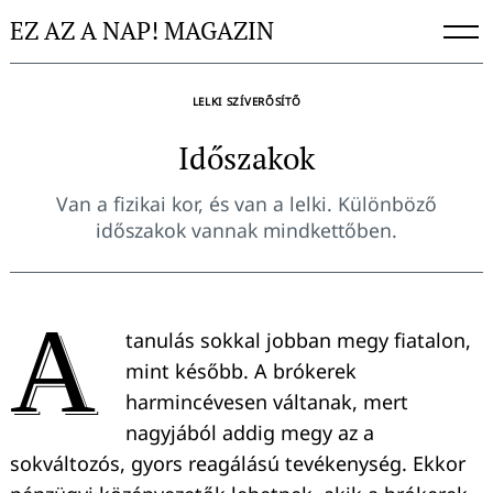
Skip
EZ AZ A NAP! MAGAZIN
to
content
LELKI SZÍVERŐSÍTŐ
Időszakok
Van a fizikai kor, és van a lelki. Különböző
időszakok vannak mindkettőben.
A
tanulás sokkal jobban megy fiatalon,
mint később. A brókerek
harmincévesen váltanak, mert
nagyjából addig megy az a
sokváltozós, gyors reagálású tevékenység. Ekkor