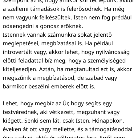
a szellemi támadások is felerősödnek. Ha még
nem vagyunk felkészültek, Isten nem fog prédául
odaengedni a gonosz erőknek.
Istennek vannak számunkra sokat jelentő
meglepetései, megbízatásai is. Ha például
introvertált vagy, akkor lehet, hogy nyilvánosság
előtti feladattal bíz meg, hogy a személyiséged
kiteljesedjen. Aztán, ha megtanultad ezt is, akkor
megszűnik a megbízatásod, de szabad vagy
bármikor beszélni emberek előtt is.
Lehet, hogy megbíz az Úr, hogy segíts egy
testvérednek, aki vétkezett, megzuhant vagy
kiégett. Senki sem lát, csak Isten. Hónapokon,
éveken át ott vagy mellette, és a támogatásoddal
újra szabad, aktív és céltudatos lesz. Erről nem