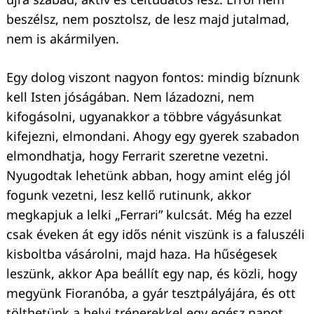
beszélsz, nem posztolsz, de lesz majd jutalmad,
nem is akármilyen.
Egy dolog viszont nagyon fontos: mindig bíznunk
kell Isten jóságában. Nem lázadozni, nem
kifogásolni, ugyanakkor a többre vágyásunkat
kifejezni, elmondani. Ahogy egy gyerek szabadon
elmondhatja, hogy Ferrarit szeretne vezetni.
Nyugodtak lehetünk abban, hogy amint elég jól
fogunk vezetni, lesz kellő rutinunk, akkor
megkapjuk a lelki „Ferrari” kulcsát. Még ha ezzel
csak éveken át egy idős nénit viszünk is a faluszéli
kisboltba vásárolni, majd haza. Ha hűségesek
leszünk, akkor Apa beállít egy nap, és közli, hogy
megyünk Fioranóba, a gyár teszt­pályájára, és ott
tölthetünk a helyi trénerekkel egy egész napot.