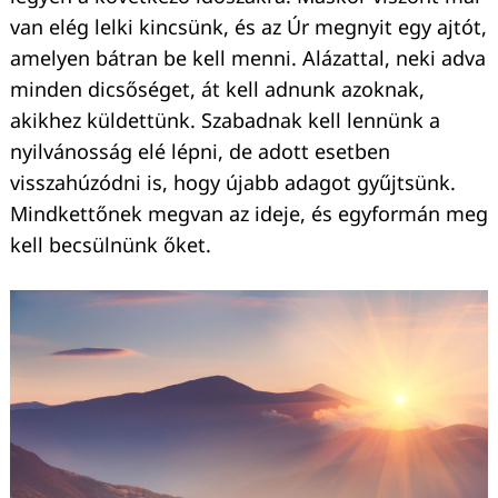
van elég lelki kincsünk, és az Úr megnyit egy ajtót,
amelyen bátran be kell menni. Alázattal, neki adva
minden dicsőséget, át kell adnunk azoknak,
akikhez küldettünk. Szabadnak kell lennünk a
nyilvánosság elé lépni, de adott esetben
visszahúzódni is, hogy újabb adagot gyűjtsünk.
Mindkettőnek megvan az ideje, és egyformán meg
kell becsülnünk őket.
Keresés: