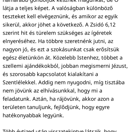
látja a teljes képet. A valóságban különböző
teszteket kell elvégeznünk, és amikor az egyik
sikerül, akkor jöhet a következő. A Zsidó 6,12
szerint hit és türelem szükséges az ígéretek
elnyeréséhez. Ha többre szeretnénk jutni, az
nagyon jó, és ezt a szokásunkat csak erősítsük
egész életünkön át. Közelebb Istenhez, többet a
szellemi ajándékokból, jobban megismerni Jézust,
és szorosabb kapcsolatot kialakítani a
Szentlélekkel. Addig nem nyugodni, míg tisztába
nem jövünk az elhívásunkkal, hogy mi a
feladatunk. Aztán, ha rájövünk, akkor azon a
területen tanuljunk, fejlődjünk, hogy egyre
hatékonyabbak legyünk.
Több évtized után visszatekintve látszik, hogy