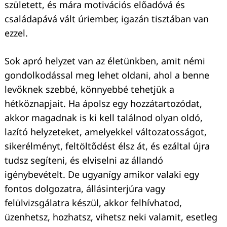
született, és mára motivációs előadóvá és
családapává vált úriember, igazán tisztában van
ezzel.
Sok apró helyzet van az életünkben, amit némi
gondolkodással meg lehet oldani, ahol a benne
levőknek szebbé, könnyebbé tehetjük a
hétköznapjait. Ha ápolsz egy hozzátartozódat,
akkor magadnak is ki kell találnod olyan oldó,
lazító helyzeteket, amelyekkel változatosságot,
sikerélményt, feltöltődést élsz át, és ezáltal újra
tudsz segíteni, és elviselni az állandó
igénybevételt. De ugyanígy amikor valaki egy
fontos dolgozatra, állásinterjúra vagy
felülvizsgálatra készül, akkor felhívhatod,
üzenhetsz, hozhatsz, vihetsz neki valamit, esetleg