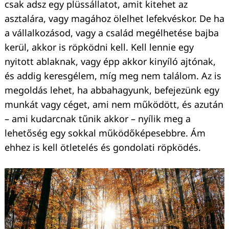
csak adsz egy plüssállatot, amit kitehet az
asztalára, vagy magához ölelhet lefekvéskor. De ha
a vállalkozásod, vagy a család megélhetése bajba
kerül, akkor is röpködni kell. Kell lennie egy
nyitott ablaknak, vagy épp akkor kinyíló ajtónak,
és addig keresgélem, míg meg nem találom. Az is
megoldás lehet, ha abbahagyunk, befejezünk egy
munkát vagy céget, ami nem működött, és azután
– ami kudarcnak tűnik akkor – nyílik meg a
lehetőség egy sokkal működőképesebbre. Ám
ehhez is kell ötletelés és gondolati röpködés.