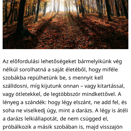
Keresés:
Az előfordulási lehetőségeket bármelyikünk vég
nélkül sorolhatná a saját életéből, hogy miféle
szobákba repülhetünk be, s mennyit kell
szálldosni, míg kijutunk onnan – vagy kitartással,
vagy ötletekkel, de legtöbbször mindkettővel. A
lényeg a szándék: hogy légy elszánt, ne add fel, és
soha ne viselkedj úgy, mint a darázs. A légy is átéli
a darázs lelkiállapotát, de nem csügged el,
próbálkozik a másik szobában is, majd visszajön