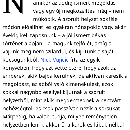
N
amikor az addig ismert megoldás –
vagy egy új megközelítés még – nem
működik. A szorult helyzet sokféle
módon előállhat, és gyakran hónapokig vagy akár
évekig kell taposnunk – a jól ismert békás
történet alapján – a magunk tejfölét, amíg a
vajunk meg nem szilárdul, és kijutunk a saját
köcsögünkből.
Nick Vujicic
írta az egyik
könyvében, hogy azt vette észre, hogy azok az
emberek, akik bajba kerülnek, de aktívan keresik a
megoldást, az abból való kimenekülést, azok
sokkal nagyobb eséllyel kijutnak a szorult
helyzetből, mint akik megdermednek a nemvárt
nehézségtől, és csak passzívan nézik a sorsukat.
Márpedig, ha valaki tudja, milyen reménytelen
helyzetben lenni, akkor ő, a karok és lábak nélkül