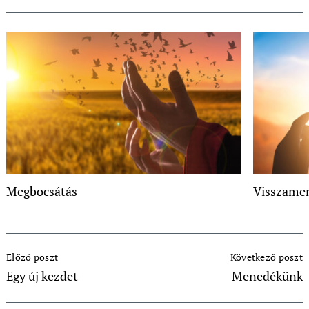
Megbocsátás
Visszame
Post
Előző poszt
Következő poszt
Navigation
Egy új kezdet
Menedékünk