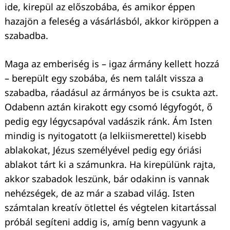
ide, kirepül az előszobába, és amikor éppen
hazajön a feleség a vásárlásból, akkor kiröppen a
szabadba.
Maga az emberiség is – igaz ármány kellett hozzá
– berepült egy szobába, és nem talált vissza a
szabadba, ráadásul az ármányos be is csukta azt.
Odabenn aztán kirakott egy csomó légyfogót, ő
pedig egy légycsapóval vadászik ránk. Ám Isten
mindig is nyitogatott (a lelkiismerettel) kisebb
ablakokat, Jézus személyével pedig egy óriási
ablakot tárt ki a számunkra. Ha kirepülünk rajta,
akkor szabadok leszünk, bár odakinn is vannak
nehézségek, de az már a szabad világ. Isten
számtalan kreatív ötlettel és végtelen kitartással
próbál segíteni addig is, amíg benn vagyunk a