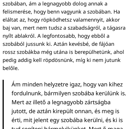
szobában, ám a legnagyobb dolog annak a
felismerése, hogy benn vagyunk a szobában. Ha
eláltat az, hogy röpködhetsz valamennyit, akkor
baj van, mert nem tudsz a szabadságról, a tágasra
nyílt ablakról. A legfontosabb, hogy ebből a
szobából jussunk ki. Aztán kevésbé, de fájóan
rossz szobákba még utána is berepülhetünk, ahol
pedig addig kell röpdösnünk, míg ki nem jutunk
belőle.
Ám minden helyzetre igaz, hogy van kihez
fordulnunk, bármilyen szobába kerülünk is.
Mert az illető a legnagyobb zártságba
jutott, de aztán kirepült onnan, és meg is
érti, mit jelent egy szobába kerülni, és ki is
tud segíteni bármelyikünket. Mert ő maga