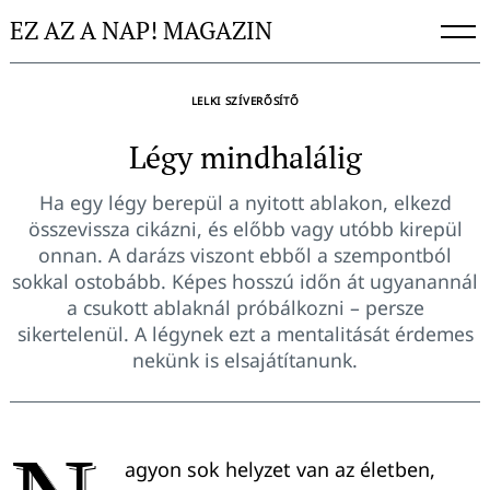
Skip
EZ AZ A NAP! MAGAZIN
to
content
LELKI SZÍVERŐSÍTŐ
Légy mindhalálig
Ha egy légy berepül a nyitott ablakon, elkezd
összevissza cikázni, és előbb vagy utóbb kirepül
onnan. A darázs viszont ebből a szempontból
sokkal ostobább. Képes hosszú időn át ugyanannál
a csukott ablaknál próbálkozni – persze
sikertelenül. A légynek ezt a mentalitását érdemes
nekünk is elsajátítanunk.
agyon sok helyzet van az életben,