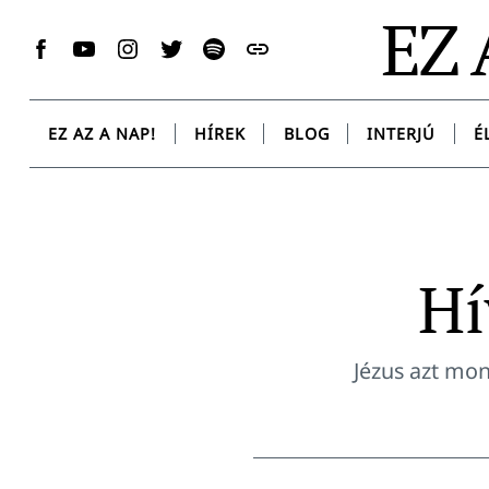
Skip
EZ 
to
Facebook
YouTube
Instagram
Twitter
Spotify
Messenger
content
EZ AZ A NAP!
HÍREK
BLOG
INTERJÚ
É
Hí
Jézus azt mon