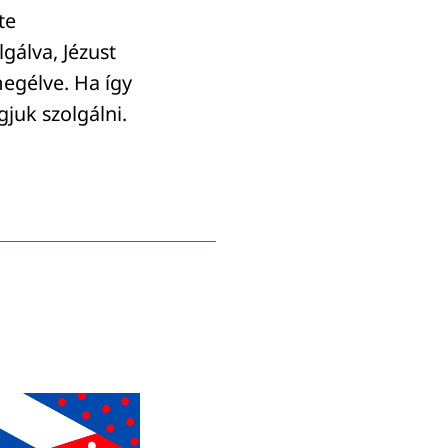
te
gálva, Jézust
megélve. Ha így
gjuk szolgálni.