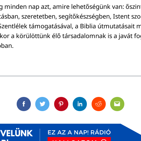
 minden nap azt, amire lehetőségünk van: őszin
sban, szeretetben, segítőkészségben, Istent szol
Szentlélek támogatásával, a Biblia útmutatásait 
kor a körülöttünk élő társadalomnak is a javát fo
bban.
Facebook
Twitter
Pinterest
Linkedin
Reddit
Email