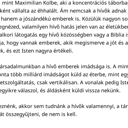
, mint Maximilian Kolbe, aki a koncentrációs táborba
nként vállalta az éhhalált. Ám nemcsak a hívők adnak 
 hanem a jószándékú emberek is. Közülük nagyon so
nézed, valamilyen hívő hatás jelen van az életükben
lkori látogatás egy hívő közösségben vagy a Biblia 
rja, hogy vannak emberek, akik megismerve a jót és a 
, és ezt Isten nagyra értékeli.
 társadalmunkban a hívő emberek imádsága is. A mint
nta több milliárd imádságot küld az éterbe, mint egy
etszolgáltatás, csak vertikálisan. A vonalak pedig Is
gyikre válaszol, és áldásként küldi vissza nekünk.
eznénk, akkor sem tudnánk a hívők valamennyi, a tá
t összegyűjteni, de nem is kell.