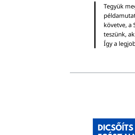
Tegyük meg
példamutatá
követve, a 
teszünk, ak
Így a legjo