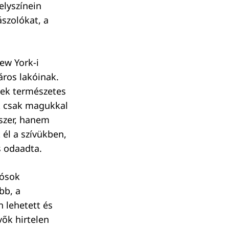
elyszínein
szolókat, a
ew York-i
áros lakóinak.
nek természetes
ik csak magukkal
szer, hanem
t él a szívükben,
s odaadta.
dósok
bb, a
 lehetett és
vők hirtelen