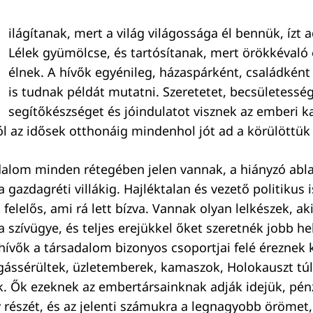
ilágítanak, mert a világ világossága él bennük, ízt 
Lélek gyümölcse, és tartósítanak, mert örökkévaló 
élnek. A hívők egyénileg, házaspárként, családként
is tudnak példát mutatni. Szeretetet, becsületesség
segítőkészséget és jóindulatot visznek az emberi k
ól az idősek otthonáig mindenhol jót ad a körülöttük
dalom minden rétegében jelen vannak, a hiányzó abl
 gazdagréti villákig. Hajléktalan és vezető politikus 
felelős, ami rá lett bízva. Vannak olyan lelkészek, ak
 szívügye, és teljes erejükkel őket szeretnék jobb he
 hívők a társadalom bizonyos csoportjai felé éreznek 
ássérültek, üzletemberek, kamaszok, Holokauszt túl
. Ők ezeknek az embertársainknak adják idejük, pén
 részét, és az jelenti számukra a legnagyobb örömet