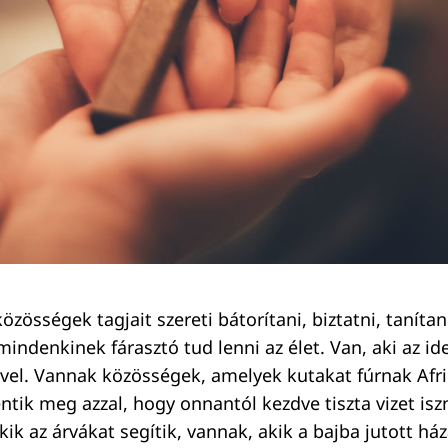
közösségek tagjait szereti bátorítani, biztatni, tanítani
mindenkinek fárasztó tud lenni az élet. Van, aki az ide
ével. Vannak közösségek, amelyek kutakat fúrnak Afr
ntik meg azzal, hogy onnantól kezdve tiszta vizet isz
kik az árvákat segítik, vannak, akik a bajba jutott h