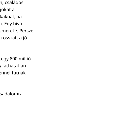
n, családos
jókat a
kaknál, ha
. Egy hívő
ismerete. Persze
rosszat, a jó
egy 800 millió
 láthatatlan
tennél futnak
rsadalomra