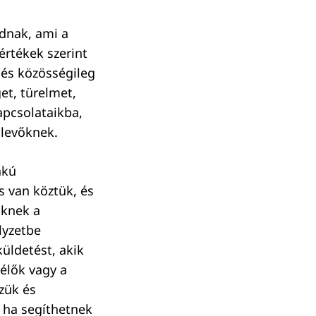
adnak, ami a
értékek szerint
 és közösségileg
et, türelmet,
apcsolataikba,
 levőknek.
akú
is van köztük, és
iknek a
lyzetbe
küldetést, akik
élők vagy a
zük és
, ha segíthetnek