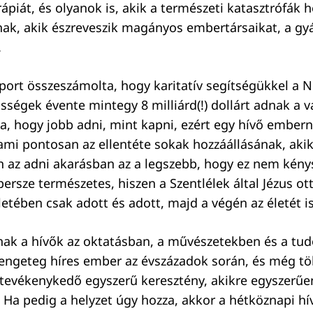
rápiát, és olyanok is, akik a természeti katasztrófák h
k, akik észreveszik magányos embertársaikat, a gyá
.
port összeszámolta, hogy karitatív segítségükkel a N
sségek évente mintegy 8 milliárd(!) dollárt adnak a v
a, hogy jobb adni, mint kapni, ezért egy hívő ember
ami pontosan az ellentéte sokak hozzáállásának, ak
 az adni akarásban az a legszebb, hogy ez nem kény
 persze természetes, hiszen a Szentlélek által Jézus ot
letében csak adott és adott, majd a végén az életét i
nak a hívők az oktatásban, a művészetekben és a tu
engeteg híres ember az évszázadok során, és még tö
evékenykedő egyszerű keresztény, akikre egyszerűen
. Ha pedig a helyzet úgy hozza, akkor a hétköznapi hí