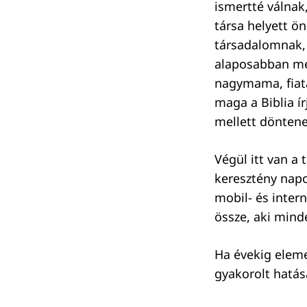
ismertté válnak
társa helyett ö
társadalomnak,
alaposabban meg
nagymama, fiata
maga a Biblia í
mellett döntenek
Végül itt van a
keresztény napo
mobil- és intern
össze, aki minde
Ha évekig elem
gyakorolt hatásá