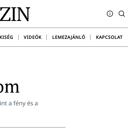
AZIN
Facebook
YouTube
Instagram
Twitter
Spotify
Messenge
KISÉG
VIDEÓK
LEMEZAJÁNLÓ
KAPCSOLAT
lom
nt a fény és a