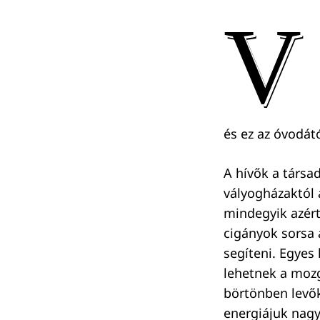
V
és ez az óvodát
A hívők a társa
vályogházaktól a
mindegyik azért 
cigányok sorsa a
segíteni. Egyes
lehetnek a mozg
börtönben levők
energiájuk nagy