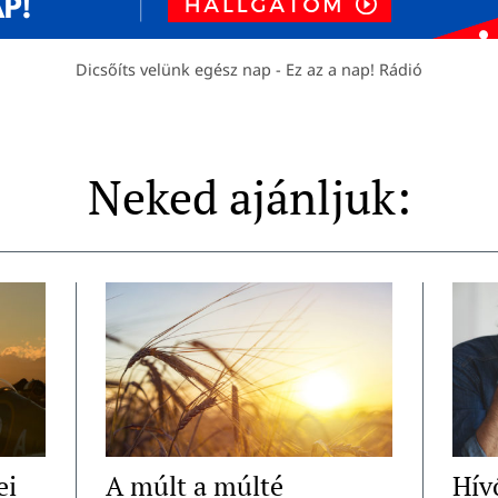
Dicsőíts velünk egész nap - Ez az a nap! Rádió
Neked ajánljuk:
ei
A múlt a múlté
Hív