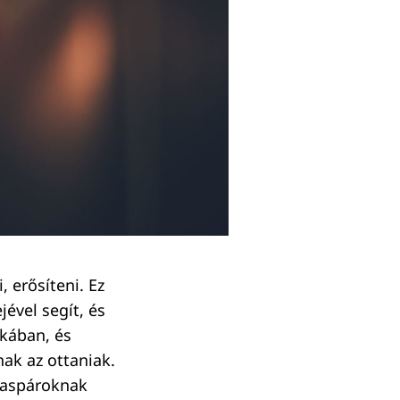
, erősíteni. Ez
jével segít, és
ikában, és
nak az ottaniak.
ázaspároknak