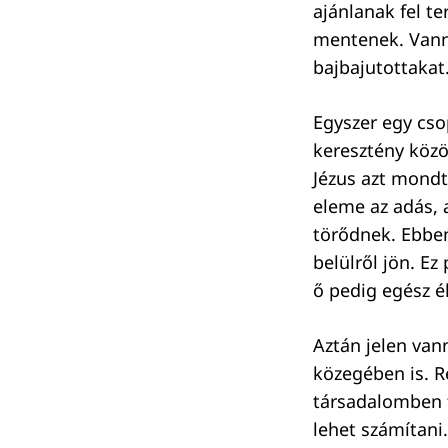
ajánlanak fel te
Keresés:
mentenek. Vanna
bajbajutottakat
Egyszer egy cso
keresztény közö
Jézus azt mondt
eleme az adás, 
törődnek. Ebben
belülről jön. Ez
ő pedig egész é
Aztán jelen van
közegében is. R
társadalomben t
lehet számítani