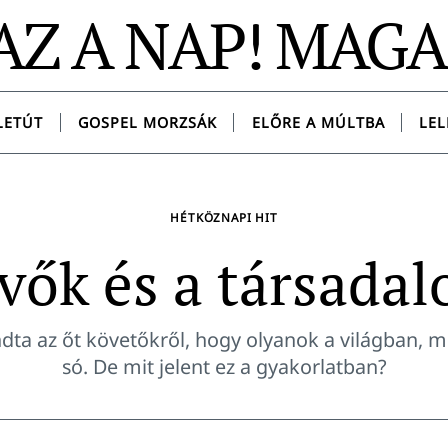
AZ A NAP! MAG
LETÚT
GOSPEL MORZSÁK
ELŐRE A MÚLTBA
LEL
HÉTKÖZNAPI HIT
vők és a társada
dta az őt követőkről, hogy olyanok a világban, mi
só. De mit jelent ez a gyakorlatban?