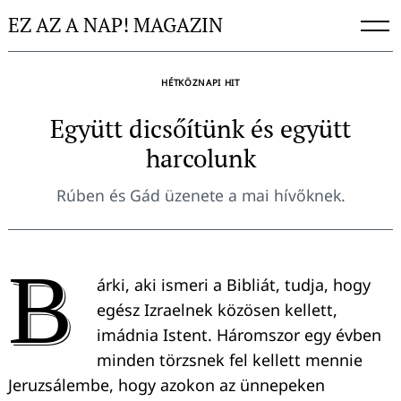
Skip
EZ AZ A NAP! MAGAZIN
to
content
HÉTKÖZNAPI HIT
Együtt dicsőítünk és együtt
harcolunk
Rúben és Gád üzenete a mai hívőknek.
B
árki, aki ismeri a Bibliát, tudja, hogy
egész Izraelnek közösen kellett,
imádnia Istent. Háromszor egy évben
minden törzsnek fel kellett mennie
Jeruzsálembe, hogy azokon az ünnepeken