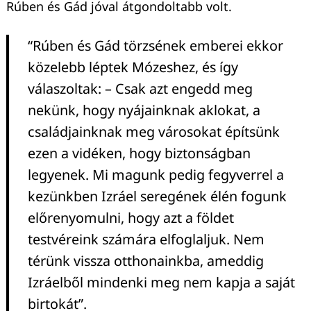
Rúben és Gád jóval átgondoltabb volt.
“Rúben és Gád törzsének emberei ekkor
közelebb léptek Mózeshez, és így
válaszoltak: – Csak azt engedd meg
nekünk, hogy nyájainknak aklokat, a
családjainknak meg városokat építsünk
ezen a vidéken, hogy biztonságban
legyenek. Mi magunk pedig fegyverrel a
kezünkben Izráel seregének élén fogunk
előrenyomulni, hogy azt a földet
testvéreink számára elfoglaljuk. Nem
térünk vissza otthonainkba, ameddig
Izráelből mindenki meg nem kapja a saját
birtokát”.