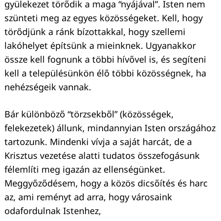
gyülekezet törődik a maga “nyájával”. Isten nem
szünteti meg az egyes közösségeket. Kell, hogy
törődjünk a ránk bízottakkal, hogy szellemi
lakóhelyet építsünk a mieinknek. Ugyanakkor
össze kell fognunk a többi hívővel is, és segíteni
kell a településünkön élő többi közösségnek, ha
nehézségeik vannak.
Bár különböző “törzsekből” (közösségek,
felekezetek) állunk, mindannyian Isten országához
tartozunk. Mindenki vívja a saját harcát, de a
Krisztus vezetése alatti tudatos összefogásunk
félemlíti meg igazán az ellenségünket.
Meggyőződésem, hogy a közös dicsőítés és harc
az, ami reményt ad arra, hogy városaink
odafordulnak Istenhez,