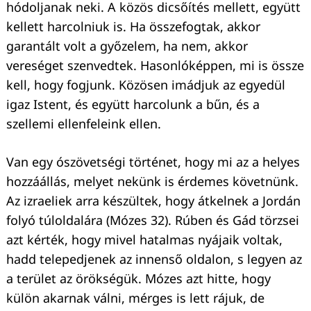
hódoljanak neki. A közös dicsőítés mellett, együtt
kellett harcolniuk is. Ha összefogtak, akkor
garantált volt a győzelem, ha nem, akkor
vereséget szenvedtek. Hasonlóképpen, mi is össze
kell, hogy fogjunk. Közösen imádjuk az egyedül
igaz Istent, és együtt harcolunk a bűn, és a
szellemi ellenfeleink ellen.
Van egy ószövetségi történet, hogy mi az a helyes
hozzáállás, melyet nekünk is érdemes követnünk.
Az izraeliek arra készültek, hogy átkelnek a Jordán
folyó túloldalára (Mózes 32). Rúben és Gád törzsei
azt kérték, hogy mivel hatalmas nyájaik voltak,
hadd telepedjenek az innenső oldalon, s legyen az
a terület az örökségük. Mózes azt hitte, hogy
külön akarnak válni, mérges is lett rájuk, de