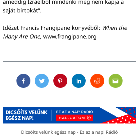
ameddig Izráelből mindenki meg nem kapja a
saját birtokát”.
Idézet Francis Frangipane könyvéből:
When the
Many Are One,
www.frangipane.org
Facebook
Twitter
Pinterest
Linkedin
Reddit
Email
Dicsőíts velünk egész nap - Ez az a nap! Rádió