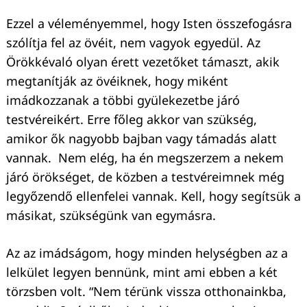
Ezzel a véleményemmel, hogy Isten összefogásra
szólítja fel az övéit, nem vagyok egyedül. Az
Örökkévaló olyan érett vezetőket támaszt, akik
megtanítják az övéiknek, hogy miként
imádkozzanak a többi gyülekezetbe járó
testvéreikért. Erre főleg akkor van szükség,
amikor ők nagyobb bajban vagy támadás alatt
vannak. Nem elég, ha én megszerzem a nekem
járó örökséget, de közben a testvéreimnek még
legyőzendő ellenfelei vannak. Kell, hogy segítsük a
másikat, szükségünk van egymásra.
Az az imádságom, hogy minden helységben az a
lelkület legyen bennünk, mint ami ebben a két
törzsben volt. “Nem térünk vissza otthonainkba,