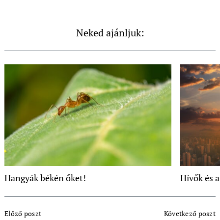
Neked ajánljuk:
Hangyák békén őket!
Hívők és a
Post
Előző poszt
Következő poszt
Navigation