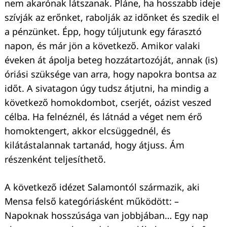
nem akarónak látszanak. Pláne, ha hosszabb ideje
szívják az erőnket, rabolják az időnket és szedik el
a pénzünket. Épp, hogy túljutunk egy fárasztó
napon, és már jön a következő. Amikor valaki
éveken át ápolja beteg hozzátartozóját, annak (is)
óriási szüksége van arra, hogy napokra bontsa az
időt. A sivatagon úgy tudsz átjutni, ha mindig a
következő homokdombot, cserjét, oázist veszed
célba. Ha felnéznél, és látnád a véget nem érő
homoktengert, akkor elcsüggednél, és
kilátástalannak tartanád, hogy átjuss. Ám
részenként teljesíthető.
A következő idézet Salamontól származik, aki
Mensa felső kategóriásként működött: –
Napoknak hosszúsága van jobbjában… Egy nap