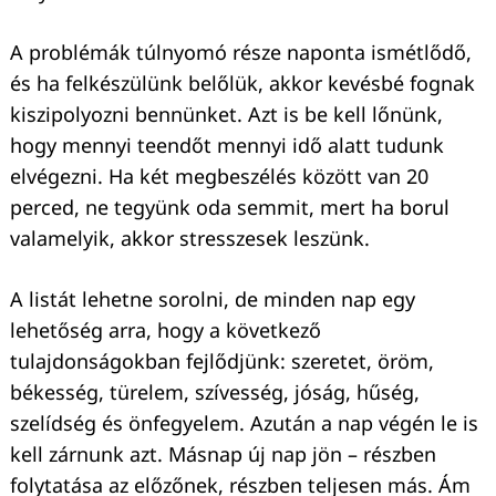
A problémák túlnyomó része naponta ismétlődő,
és ha felkészülünk belőlük, akkor kevésbé fognak
kiszipolyozni bennünket. Azt is be kell lőnünk,
hogy mennyi teendőt mennyi idő alatt tudunk
elvégezni. Ha két megbeszélés között van 20
perced, ne tegyünk oda semmit, mert ha borul
valamelyik, akkor stresszesek leszünk.
A listát lehetne sorolni, de minden nap egy
lehetőség arra, hogy a következő
tulajdonságokban fejlődjünk: szeretet, öröm,
békesség, türelem, szívesség, jóság, hűség,
szelídség és önfegyelem. Azután a nap végén le is
kell zárnunk azt. Másnap új nap jön – részben
folytatása az előzőnek, részben teljesen más. Ám