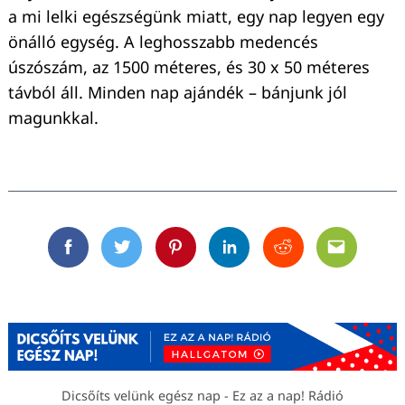
a mi lelki egészségünk miatt, egy nap legyen egy
önálló egység. A leghosszabb medencés
úszószám, az 1500 méteres, és 30 x 50 méteres
távból áll. Minden nap ajándék – bánjunk jól
magunkkal.
Facebook
Twitter
Pinterest
Linkedin
Reddit
Email
Dicsőíts velünk egész nap - Ez az a nap! Rádió