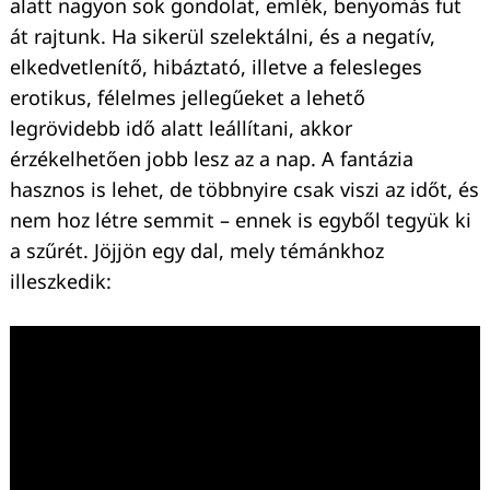
alatt nagyon sok gondolat, emlék, benyomás fut
át rajtunk. Ha sikerül szelektálni, és a negatív,
elkedvetlenítő, hibáztató, illetve a felesleges
erotikus, félelmes jellegűeket a lehető
legrövidebb idő alatt leállítani, akkor
érzékelhetően jobb lesz az a nap. A fantázia
hasznos is lehet, de többnyire csak viszi az időt, és
nem hoz létre semmit – ennek is egyből tegyük ki
a szűrét. Jöjjön egy dal, mely témánkhoz
illeszkedik:
Keresés: