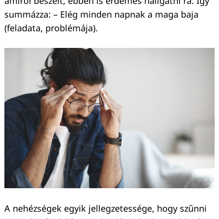
amiről beszélt, ebben is érdemes hallgatni rá. Így
summázza: – Elég minden napnak a maga baja
(feladata, problémája).
A nehézségek egyik jellegzetessége, hogy szűnni