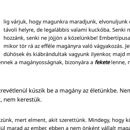
lig várjuk, hogy magunkra maradjunk, elvonuljunk e
távoli helyre, de legalábbis valami kuckóba. Senki 
hozzánk, senki ne jöjjön a közelünkbe! Embertípusa 
mikor tör rá az efféle magányra való vágyakozás. J
dühösek és kiábrándultak vagyunk ilyenkor, majd
 ennek a magányosságnak, bizonyára a
fekete
lenne, 
zrevétlenül kúszik be a magány az életünkbe. Ne
, nem kerestük.
ünk, mert elment, akit szerettünk. Mindegy, hogy kö
dül marad az ember, ebben a nem önként vállalt ma