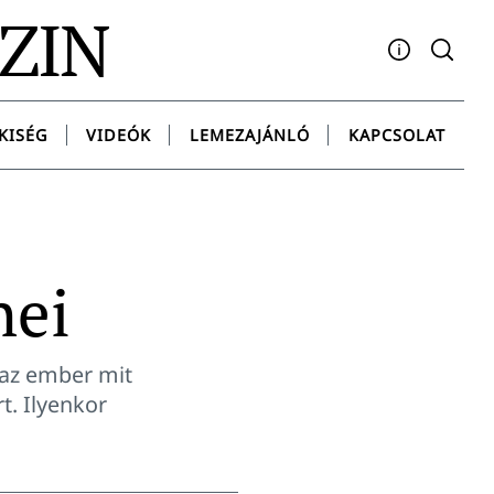
AZIN
Facebook
YouTube
Instagram
Twitter
Spotify
Messenge
KISÉG
VIDEÓK
LEMEZAJÁNLÓ
KAPCSOLAT
nei
 az ember mit
t. Ilyenkor