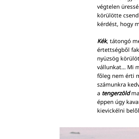
végtelen üressé
körülötte csend
kérdést, hogy 
Kék
, tátongó m
értettségből f
nyüzsög körülöt
vállunkat… Mi m
főleg nem érti 
számunkra kedve
a
tengerzöld
ma
éppen úgy kava
kievickélni belő