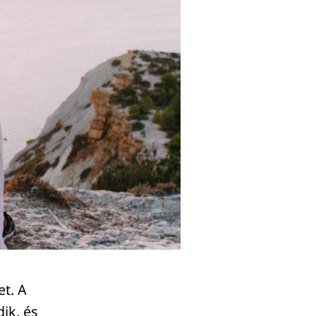
et. A
ik, és