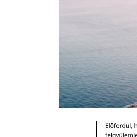
Előfordul, 
felgyülemle