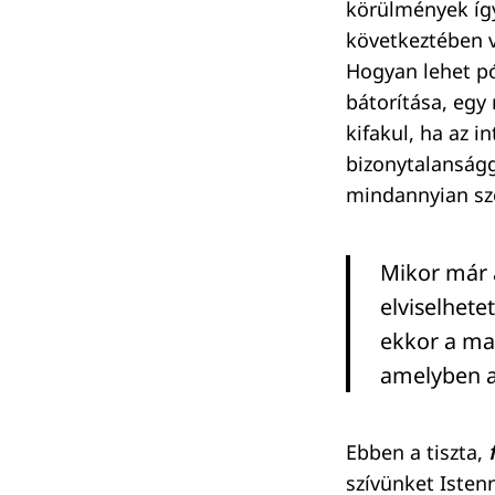
körülmények így
következtében v
Hogyan lehet pó
bátorítása, egy
kifakul, ha az 
bizonytalanságg
mindannyian sz
Mikor már 
elviselhete
ekkor a ma
amelyben a
Ebben a tiszta,
szívünket Isten