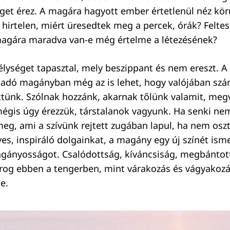
get érez. A magára hagyott ember értetlenül néz körü
 hirtelen, miért üresedtek meg a percek, órák? Felte
magára maradva van-e még értelme a létezésének?
élységet tapasztal, mely beszippant és nem ereszt.
akadó magányban még az is lehet, hogy valójában sz
tünk. Szólnak hozzánk, akarnak tőlünk valamit, meg
égis úgy érezzük, társtalanok vagyunk. Ha senki nem
meg, ami a szívünk rejtett zugában lapul, ha nem osz
s, inspiráló dolgainkat, a magány egy új színét ism
gányosságot. Csalódottság, kíváncsiság, megbántot
rog ebben a tengerben, mint várakozás és vágyakoz
le.