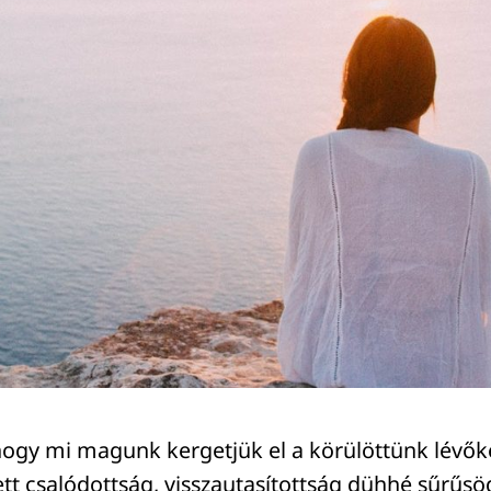
hogy mi magunk kergetjük el a körülöttünk lévők
tt csalódottság, visszautasítottság dühhé sűrűsöd