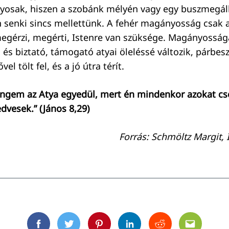
osak, hiszen a szobánk mélyén vagy egy buszmegáll
senki sincs mellettünk. A fehér magányosság csak ad
egérzi, megérti, Istenre van szüksége. Magányosság
, és biztató, támogató atyai öleléssé változik, párbe
l tölt fel, és a jó útra térít.
ngem az Atya egyedül, mert én mindenkor azokat cs
dvesek.” (János 8,29)
Forrás: Schmöltz Margit,