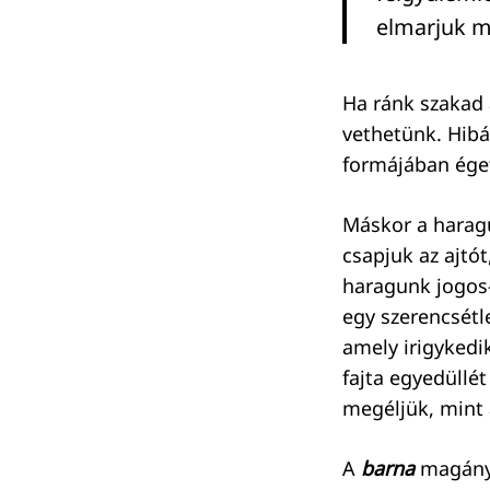
elmarjuk m
Ha ránk szakad
Keresés:
vethetünk. Hibá
formájában éget
Máskor a harag
csapjuk az ajtó
haragunk jogos-
egy szerencsétl
amely irigykedi
fajta egyedüllé
megéljük, mint
A
barna
magány