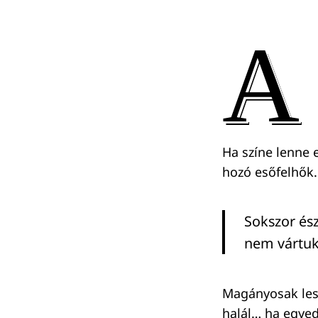
A
Ha színe lenne
hozó esőfelhők.
Sokszor és
nem vártuk
Magányosak lesz
halál… ha egye