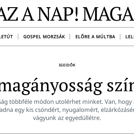
AZ A NAP! MAG
LETÚT
GOSPEL MORZSÁK
ELŐRE A MÚLTBA
LEL
IGEIDŐK
magányosság szí
g többféle módon utolérhet minket. Van, hogy
na egy kis csöndért, nyugalomért, elzárkózásér
vágyunk az egyedüllétre.