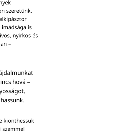
ények
on szeretünk.
elkipásztor
ó imádsága is
vös, nyirkos és
ban –
ájdalmunkat
nincs hová –
yosságot,
lhassunk.
e kiönthessük
ri szemmel