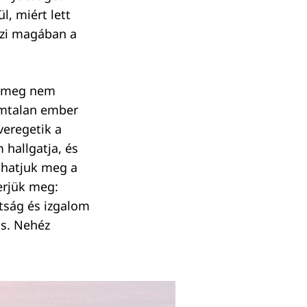
l, miért lett
szi magában a
 A meg nem
ámtalan ember
veregetik a
 hallgatja, és
thatjuk meg a
erjük meg:
tság és izgalom
ás. Nehéz