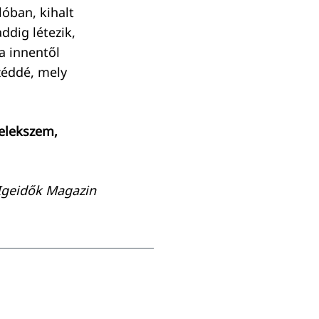
óban, kihalt
dig létezik,
a innentől
széddé, mely
elekszem,
 Igeidők Magazin