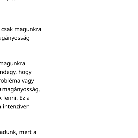
, csak magunkra
magányosság
 magunkra
indegy, hogy
probléma vagy
a
magányosság,
lenni. Ez a
 intenzíven
adunk, mert a