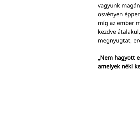
vagyunk magány
ösvényen éppen 
míg az ember m
kezdve átalakul
megnyugtat, erőve
„Nem hagyott e
amelyek néki ke