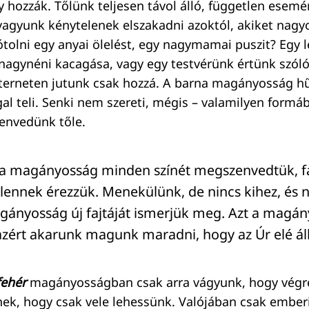
 hozzák. Tőlünk teljesen távol álló, független esem
agyunk kénytelenek elszakadni azoktól, akiket nagy
tolni egy anyai ölelést, egy nagymamai puszit? Egy l
 nagynéni kacagása, vagy egy testvérünk értünk szól
interneten jutunk csak hozzá. A barna magányosság hű
al teli. Senki nem szereti, mégis – valamilyen formá
envedünk tőle.
a magányosság minden színét megszenvedtük, f
tlennek érezzük. Menekülünk, de nincs kihez, és 
gányosság új fajtáját ismerjük meg. Azt a magán
zért akarunk magunk maradni, hogy az Úr elé ál
fehér
magányosságban csak arra vágyunk, hogy végr
nek, hogy csak vele lehessünk. Valójában csak embe