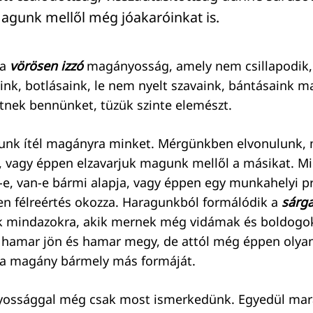
agunk mellől még jóakaróinkat is.
 a
vörösen
izzó
magányosság, amely nem csillapodik
ink, botlásaink, le nem nyelt szavaink, bántásaink 
nek bennünket, tüzük szinte elemészt.
unk ítél magányra minket. Mérgünkben elvonulunk,
t, vagy éppen elzavarjuk magunk mellől a másikat. M
e, van-e bármi alapja, vagy éppen egy munkahelyi 
en félreértés okozza. Haragunkból formálódik a
sárg
k mindazokra, akik mernek még vidámak és boldogok 
t hamar jön és hamar megy, de attól még éppen olyan
 a magány bármely más formáját.
ossággal még csak most ismerkedünk. Egyedül mar