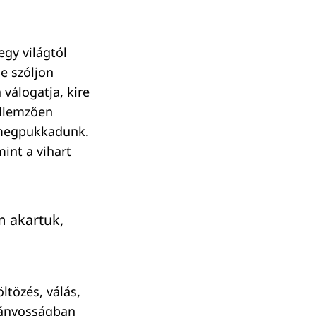
gy világtól
ne szóljon
válogatja, kire
ellemzően
 megpukkadunk.
mint a vihart
m akartuk,
ltözés, válás,
gányosságban