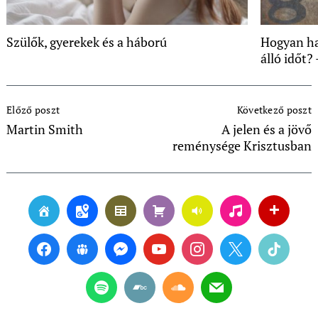
Szülők, gyerekek és a háború
Hogyan ha
álló időt?
Post
Előző poszt
Következő poszt
Navigation
Martin Smith
A jelen és a jövő
reménysége Krisztusban