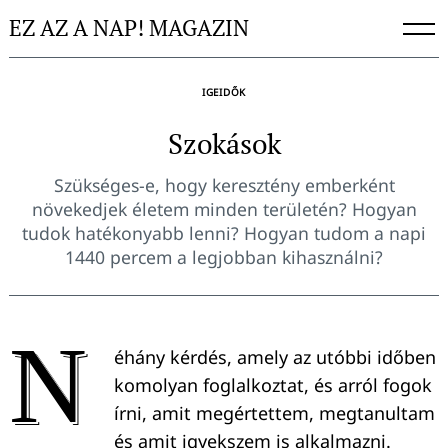
Skip
EZ AZ A NAP! MAGAZIN
to
content
IGEIDŐK
Szokások
Szükséges-e, hogy keresztény emberként
növekedjek életem minden területén? Hogyan
tudok hatékonyabb lenni? Hogyan tudom a napi
1440 percem a legjobban kihasználni?
N
éhány kérdés, amely az utóbbi időben
komolyan foglalkoztat, és arról fogok
írni, amit megértettem, megtanultam
és amit igyekszem is alkalmazni.