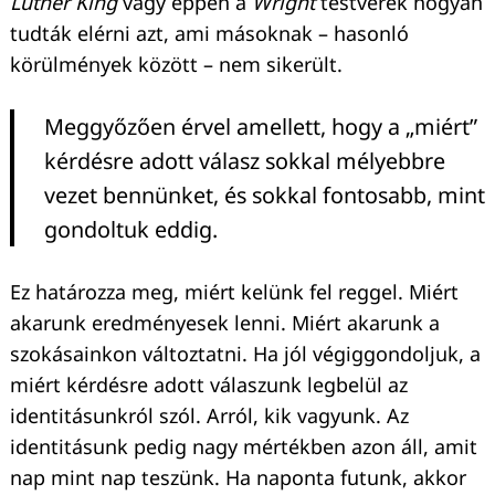
Luther King
vagy éppen a
Wright
testvérek hogyan
tudták elérni azt, ami másoknak – hasonló
körülmények között – nem sikerült.
Meggyőzően érvel amellett, hogy a „miért”
kérdésre adott válasz sokkal mélyebbre
vezet bennünket, és sokkal fontosabb, mint
gondoltuk eddig.
Ez határozza meg, miért kelünk fel reggel. Miért
akarunk eredményesek lenni. Miért akarunk a
szokásainkon változtatni. Ha jól végiggondoljuk, a
miért kérdésre adott válaszunk legbelül az
identitásunkról szól. Arról, kik vagyunk. Az
identitásunk pedig nagy mértékben azon áll, amit
nap mint nap teszünk. Ha naponta futunk, akkor