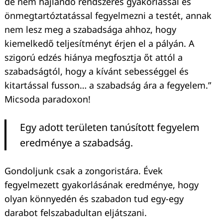
de nem hajlandó rendszeres gyakorlással és
önmegtartóztatással fegyelmezni a testét, annak
nem lesz meg a szabadsága ahhoz, hogy
kiemelkedő teljesítményt érjen el a pályán. A
szigorú edzés hiánya megfosztja őt attól a
szabadságtól, hogy a kívánt sebességgel és
kitartással fusson… a szabadság ára a fegyelem.”
Micsoda paradoxon!
Keresés:
Egy adott területen tanúsított fegyelem
eredménye a szabadság.
Gondoljunk csak a zongoristára. Évek
fegyelmezett gyakorlásának eredménye, hogy
olyan könnyedén és szabadon tud egy-egy
darabot felszabadultan eljátszani.