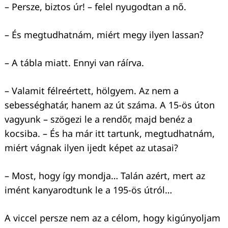
– Persze, biztos úr! – felel nyugodtan a nő.
– És megtudhatnám, miért megy ilyen lassan?
– A tábla miatt. Ennyi van ráírva.
– Valamit félreértett, hölgyem. Az nem a
sebességhatár, hanem az út száma. A 15-ös úton
vagyunk – szögezi le a rendőr, majd benéz a
kocsiba. – És ha már itt tartunk, megtudhatnám,
miért vágnak ilyen ijedt képet az utasai?
– Most, hogy így mondja… Talán azért, mert az
imént kanyarodtunk le a 195-ös útról…
A viccel persze nem az a célom, hogy kigúnyoljam