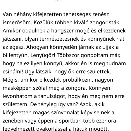
Van néhány kifejezetten tehetséges zenész
ismerősöm. Közülük többen kiváló zongoristák.
Amikor odaülnek a hangszer mögé és elkezdenek
játszani, olyan természetesnek és könnyűnek hat
az egész. Ahogyan könnyedén járnak az ujjak a
billentyűn. Lenyűgöz! Többször gondoltam már,
hogy ha ez ilyen könnyű, akkor én is meg tudnám
csinálni! Úgy látszik, hogy ők erre születtek.
Mégis, amikor elkezdek próbálkozni, nagyon
másképpen szólal meg a zongora. Könnyen
levonhatom a tanulságot, hogy én meg nem erre
születtem. De tényleg így van? Azok, akik
kifejezetten magas színvonalat képviselnek a
zenében vagy éppen a sportban több ezer óra
fegyelmezett gyakorlással a hátuk mögött,