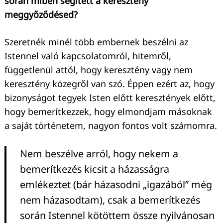
során miben segített a keresztény
meggyőződésed?
Szeretnék minél több embernek beszélni az
Istennel való kapcsolatomról, hitemről,
függetlenül attól, hogy keresztény vagy nem
keresztény közegről van szó. Éppen ezért az, hogy
bizonyságot tegyek Isten előtt keresztények előtt,
hogy bemerítkezzek, hogy elmondjam másoknak
a saját történetem, nagyon fontos volt számomra.
Nem beszélve arról, hogy nekem a
bemerítkezés kicsit a házasságra
emlékeztet (bár házasodni „igazából” még
nem házasodtam), csak a bemerítkezés
során Istennel kötöttem össze nyilvánosan