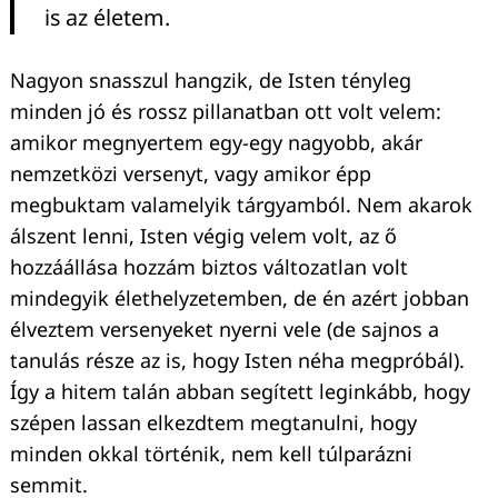
is az életem.
Nagyon snasszul hangzik, de Isten tényleg
minden jó és rossz pillanatban ott volt velem:
amikor megnyertem egy-egy nagyobb, akár
nemzetközi versenyt, vagy amikor épp
megbuktam valamelyik tárgyamból. Nem akarok
álszent lenni, Isten végig velem volt, az ő
hozzáállása hozzám biztos változatlan volt
mindegyik élethelyzetemben, de én azért jobban
Keresés:
élveztem versenyeket nyerni vele (de sajnos a
tanulás része az is, hogy Isten néha megpróbál).
Így a hitem talán abban segített leginkább, hogy
szépen lassan elkezdtem megtanulni, hogy
minden okkal történik, nem kell túlparázni
semmit.