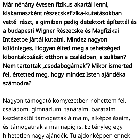
Már néhány évesen fizikus akartál lenni,
kiskamaszként részecskefizika-kutatásokban
vettél részt, a gimiben pedig detektort építettél és
a budapesti Wigner Részecske és Magfizikai
Intézetbe jártál kutatni. Mindez nagyon
különleges. Hogyan élted meg a tehetséged
kibontakozását otthon a családban, a suliban?
Nem tartottak „csodabogárnak”? Mikor ismerted
fel, értetted meg, hogy mindez Isten ajándéka
számodra?
Nagyon támogató környezetben nőhettem fel,
családom, gimnáziumi tanáraim, barátaim
kezdetektől támogatták álmaim, elképzeléseim,
és támogatnak a mai napig is. Ez tényleg egy
hihetetlen nagy ajándék. Tulajdonképpen ennek