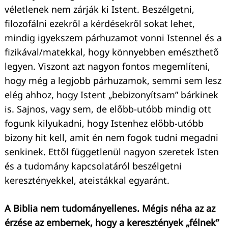
véletlenek nem zárják ki Istent. Beszélgetni,
filozofálni ezekről a kérdésekről sokat lehet,
mindig igyekszem párhuzamot vonni Istennel és a
fizikával/matekkal, hogy könnyebben emészthető
legyen. Viszont azt nagyon fontos megemlíteni,
hogy még a legjobb párhuzamok, semmi sem lesz
elég ahhoz, hogy Istent „bebizonyítsam” bárkinek
is. Sajnos, vagy sem, de előbb-utóbb mindig ott
fogunk kilyukadni, hogy Istenhez előbb-utóbb
bizony hit kell, amit én nem fogok tudni megadni
senkinek. Ettől függetlenül nagyon szeretek Isten
és a tudomány kapcsolatáról beszélgetni
keresztényekkel, ateistákkal egyaránt.
A Biblia nem tudományellenes. Mégis néha az az
érzése az embernek, hogy a keresztények „félnek”