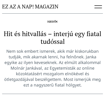
Skip
EZ AZ A NAP! MAGAZIN
to
content
IGEIDŐK
Hit és hitvallás – interjú egy fiatal
tudóssal
Nem sok embert ismerek, akik már kiskorukban
tudják, mik akarnak lenni, ha felnőnek. Janka
egyike az ilyen keveseknek. Az elmúlt alkalommal
Molnár Jankával, az Egyetemisták az online
közoktatásért mozgalom elnökével és
ötletgazdájával beszélgettem. Most ismerjük meg
ezt a nagyszerű fiatal hölgyet.