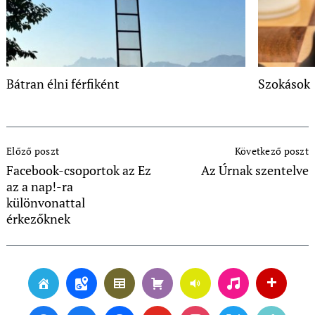
Bátran élni férfiként
Szokások
Post
Előző poszt
Következő poszt
Navigation
Facebook-csoportok az Ez
Az Úrnak szentelve
az a nap!-ra
különvonattal
érkezőknek