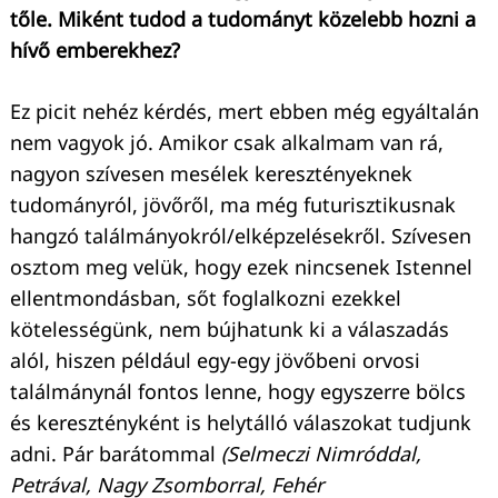
tőle. Miként tudod a tudományt közelebb hozni a
hívő emberekhez?
Ez picit nehéz kérdés, mert ebben még egyáltalán
nem vagyok jó. Amikor csak alkalmam van rá,
nagyon szívesen mesélek keresztényeknek
tudományról, jövőről, ma még futurisztikusnak
hangzó találmányokról/elképzelésekről. Szívesen
osztom meg velük, hogy ezek nincsenek Istennel
ellentmondásban, sőt foglalkozni ezekkel
kötelességünk, nem bújhatunk ki a válaszadás
alól, hiszen például egy-egy jövőbeni orvosi
találmánynál fontos lenne, hogy egyszerre bölcs
és keresztényként is helytálló válaszokat tudjunk
adni. Pár barátommal
(Selmeczi Nimróddal,
Petrával, Nagy Zsomborral, Fehér