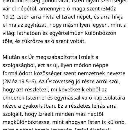
elkülönítettség gondolatát. Isten olyan szentséget
vár el népétől, amennyire ő maga szent (3Móz
19,2). Isten arra hívta el Izráel népét, és arra hívja
el ma az egyházat, hogy másmilyen legyen, mint a
világ: láthatóan és egyértelműen különbözzön
tőle, és tükrözze az ő szent voltát.
Miután az Úr megszabadította Izráelt a
szolgaságból, ezt az új, ilyen módon néppé
formálódott közösséget szent nemzetnek nevezte
(2Móz 19,5–6). Az Ószövetség jó része arról szól,
hogy azt részletezi, mi következik ebből az
emberek Istennel és egymással való kapcsolatára
nézve a gyakorlatban. Ez a részletes leírás arra
szolgált, hogy Izráelt minden más néptől
megkülönböztesse, mint ahogyan Isten is különb,