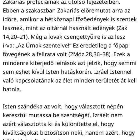
Zakariás próféciáinak az utolsó fejezeteiben.
Ebben a szakaszban Zakariás előremutat arra az
időre, amikor a hétköznapi főzőedények is szentek
lesznek, mint az oltárnál használt edények (Zak
14,20–21). Még a lovak csengettyűire is az lesz
írva: „Az Úrnak szentelve!” Ez eredetileg a főpap
fövegének a felirata volt (2Móz 28,36–38). Ezek a
mindenre kiterjedő leírások azt jelzik, hogy semmi
sem eshet kívül Isten hatáskörén. Izráel Istennel
való kapcsolatának az élet minden területét át kell
hatnia.
Keresés:
Isten szándéka az volt, hogy választott népén
keresztül mutassa be szentségét. Izráelt nem
azért választotta ki és különítette el, hogy
kiváltságokat biztosítson neki, hanem azért, hogy