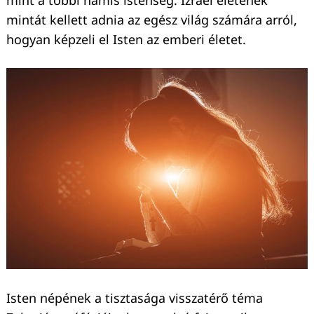
mint a többi hamis istenség. Izráel életének
mintát kellett adnia az egész világ számára arról,
hogyan képzeli el Isten az emberi életet.
Isten népének a tisztasága visszatérő téma