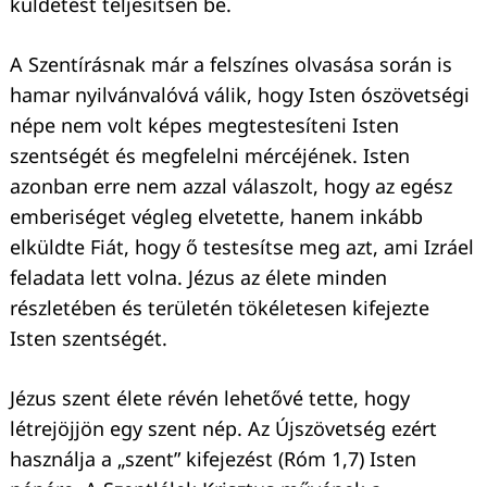
küldetést teljesítsen be.
A Szentírásnak már a felszínes olvasása során is
hamar nyilvánvalóvá válik, hogy Isten ószövetségi
népe nem volt képes megtestesíteni Isten
szentségét és megfelelni mércéjének. Isten
azonban erre nem azzal válaszolt, hogy az egész
emberiséget végleg elvetette, hanem inkább
elküldte Fiát, hogy ő testesítse meg azt, ami Izráel
feladata lett volna. Jézus az élete minden
részletében és területén tökéletesen kifejezte
Isten szentségét.
Jézus szent élete révén lehetővé tette, hogy
létrejöjjön egy szent nép. Az Újszövetség ezért
használja a „szent” kifejezést (Róm 1,7) Isten