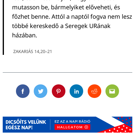
mutasson be, bármelyiket előveheti, és
főzhet benne. Attól a naptól fogva nem lesz
többé kereskedő a Seregek URának
házában.
ZAKARIÁS 14,20–21
Facebook
Twitter
Pinterest
Linkedin
Reddit
Email