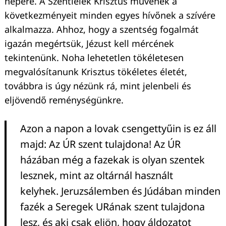
népére. A Szentlélek Krisztus művének a
következményeit minden egyes hívőnek a szívére
alkalmazza. Ahhoz, hogy a szentség fogalmát
igazán megértsük, Jézust kell mércének
tekintenünk. Noha lehetetlen tökéletesen
megvalósítanunk Krisztus tökéletes életét,
továbbra is úgy nézünk rá, mint jelenbeli és
eljövendő reménységünkre.
Azon a napon a lovak csengettyűin is ez áll
majd: Az ÚR szent tulajdona! Az ÚR
házában még a fazekak is olyan szentek
lesznek, mint az oltárnál használt
kelyhek. Jeruzsálemben és Júdában minden
fazék a Seregek URának szent tulajdona
lesz, és aki csak eljön, hogy áldozatot