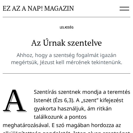
Skip
EZ AZ A NAP! MAGAZIN
to
content
LELKISÉG
Az Úrnak szentelve
Ahhoz, hogy a szentség fogalmát igazán
megértsük, Jézust kell mércének tekintenünk.
A
Szentírás szentnek mondja a teremtés
Istenét (Ézs 6,3). A „szent” kifejezést
gyakorta használjuk, ám ritkán
találkozunk a pontos
meghatározásával. E szó magában hordozza az