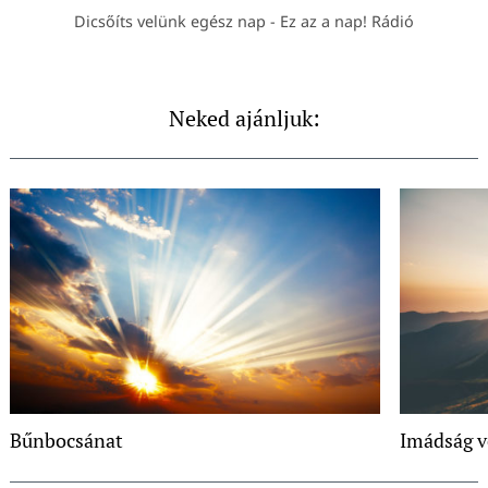
Dicsőíts velünk egész nap - Ez az a nap! Rádió
Neked ajánljuk:
Bűnbocsánat
Imádság v