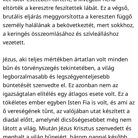
eltörték a keresztre feszítettek lábát. Ez a végső,
brutális eljárás meggyorsította a kereszten függő
személy halálának a bekövetkeztét, mert sokkhoz,
a keringés összeomlásához és szívleálláshoz
vezetett.
Jézus, aki teljes mértékben ártatlan volt minden
bűn és törvényszegés tekintetében, a világ
legborzalmasabb és legszégyenteljesebb
büntetését szenvedte el. Ez azonban nem az
igazságtalan elítélés egy átlagos esete volt. Ez a
tökéletes ember egyben Isten Fia is volt, és ami az
ő vereségének tűnt, az valójában utat készített a
diadal előtt, amelynél dicsőségesebbet még nem
látott a világ. Miután Jézus Krisztus szenvedett és
meghalt a világ bűneiért, három nappal később