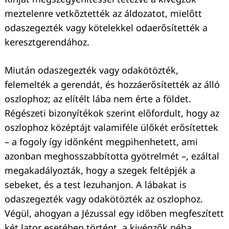
meztelenre vetkőztették az áldozatot, mielőtt
odaszegezték vagy kötelekkel odaerősítették a
keresztgerendához.
Miután odaszegezték vagy odakötözték,
Keresés:
felemelték a gerendát, és hozzáerősítették az álló
oszlophoz; az elítélt lába nem érte a földet.
Régészeti bizonyítékok szerint előfordult, hogy az
oszlophoz középtájt valamiféle ülőkét erősítettek
– a fogoly így időnként megpihenhetett, ami
azonban meghosszabbította gyötrelmét –, ezáltal
megakadályozták, hogy a szegek feltépjék a
sebeket, és a test lezuhanjon. A lábakat is
odaszegezték vagy odakötözték az oszlophoz.
Végül, ahogyan a Jézussal egy időben megfeszített
két lator esetében történt, a kivégzők néha