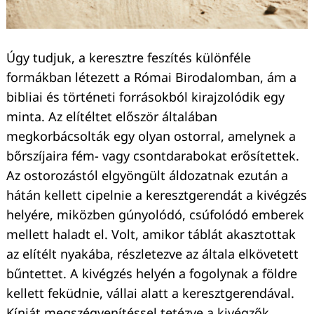
Úgy tudjuk, a keresztre feszítés különféle
formákban létezett a Római Birodalomban, ám a
bibliai és történeti forrásokból kirajzolódik egy
minta. Az elítéltet először általában
megkorbácsolták egy olyan ostorral, amelynek a
bőrszíjaira fém- vagy csontdarabokat erősítettek.
Az ostorozástól elgyöngült áldozatnak ezután a
hátán kellett cipelnie a keresztgerendát a kivégzés
helyére, miközben gúnyolódó, csúfolódó emberek
mellett haladt el. Volt, amikor táblát akasztottak
az elítélt nyakába, részletezve az általa elkövetett
bűntettet. A kivégzés helyén a fogolynak a földre
kellett feküdnie, vállai alatt a keresztgerendával.
Kínját megszégyenítéssel tetézve a kivégzők