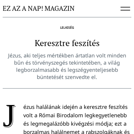
Skip
EZ AZ A NAP! MAGAZIN
to
content
LELKISÉG
Keresztre feszítés
Jézus, aki teljes mértékben ártatlan volt minden
bűn és törvényszegés tekintetében, a világ
legborzalmasabb és legszégyenteljesebb
büntetését szenvedte el.
J
ézus halálának idején a keresztre feszítés
volt a Római Birodalom legkegyetlenebb
és legmegalázóbb kivégzési módja; ezt a
borzalmas halálnemet a rabszolgáknak és