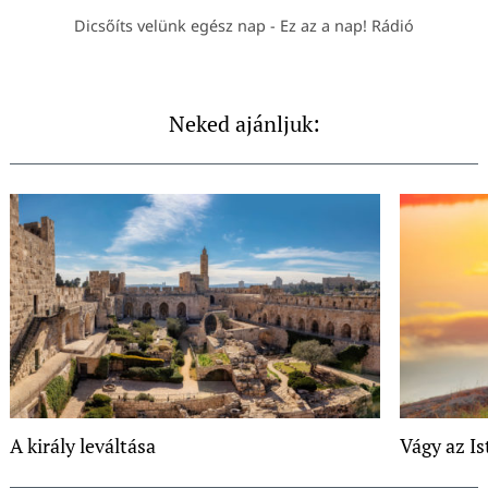
Dicsőíts velünk egész nap - Ez az a nap! Rádió
Neked ajánljuk:
A király leváltása
Vágy az Is