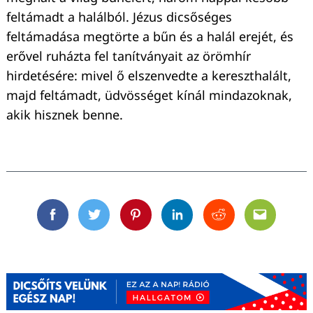
feltámadt a halálból. Jézus dicsőséges
feltámadása megtörte a bűn és a halál erejét, és
erővel ruházta fel tanítványait az örömhír
hirdetésére: mivel ő elszenvedte a kereszthalált,
majd feltámadt, üdvösséget kínál mindazoknak,
akik hisznek benne.
Facebook
Twitter
Pinterest
Linkedin
Reddit
Email